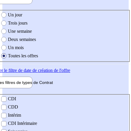
e création de l'offre
Un jour
Trois jours
Une semaine
Deux semaines
Un mois
Toutes les offres
er
le filtre de date de création de l'offre
les filtres de types de
Contrat
de contrat
CDI
CDD
Intérim
CDI Intérimaire