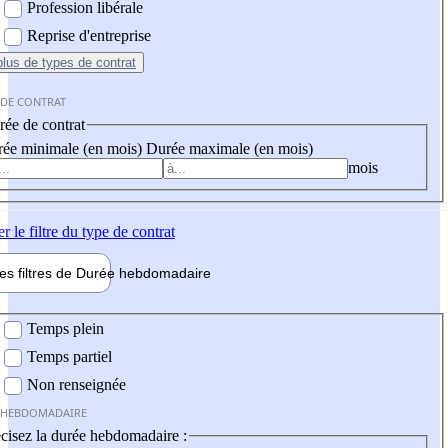
Profession libérale
Reprise d'entreprise
plus
de types de contrat
 DE CONTRAT
ée de contrat
ée minimale (en mois)
Durée maximale (en mois)
mois
er
le filtre du type de contrat
les filtres de
Durée hebdo
madaire
 hebdomadaire
Temps plein
Temps partiel
Non renseignée
 HEBDOMADAIRE
cisez la durée hebdomadaire :