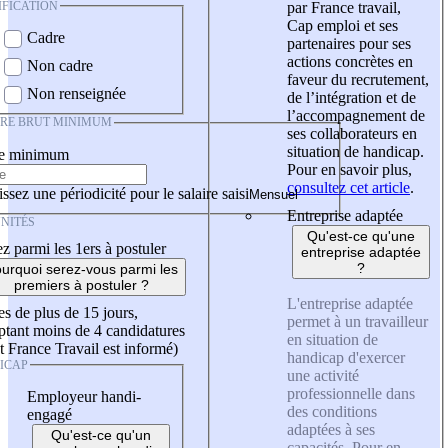
IFICATION
par France travail,
Cap emploi et ses
Cadre
partenaires pour ses
actions concrètes en
Non cadre
faveur du recrutement,
Non renseignée
de l’intégration et de
l’accompagnement de
IRE BRUT MINIMUM
ses collaborateurs en
situation de handicap.
re minimum
Pour en savoir plus,
consultez cet article
.
ssez une périodicité pour le salaire saisi
Entreprise adaptée
NITÉS
Qu'est-ce qu'une
z parmi les 1ers à postuler
entreprise adaptée
?
urquoi serez-vous parmi les
premiers à postuler ?
L'entreprise adaptée
es de plus de 15 jours,
permet à un travailleur
tant moins de 4 candidatures
en situation de
t France Travail est informé)
handicap d'exercer
ICAP
une activité
professionnelle dans
Employeur handi-
des conditions
engagé
adaptées à ses
Qu'est-ce qu'un
capacités. Pour en