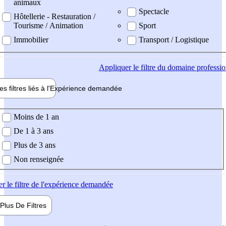
animaux
Spectacle
Hôtellerie - Restauration /
Tourisme / Animation
Sport
Immobilier
Transport / Logistique
Appliquer
le filtre du domaine professi
es filtres liés à l'
Expérience
demandée
ience demandée
Moins de 1 an
De 1 à 3 ans
Plus de 3 ans
Non renseignée
er
le filtre de l'expérience demandée
Plus De
Filtres