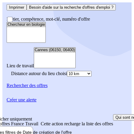
Imprimer
Besoin d'aide sur la recherche d'offres d'emploi ?
Métier, compétence, mot-clé, numéro d'offre
Lieu de travail
Distance autour du lieu choisi
Rechercher
des offres
Créer une alerte
Qui sont n
icher uniquement
 offres France Travail
Cette action recharge la liste des offres
les filtres de
Date de création
de l'offre