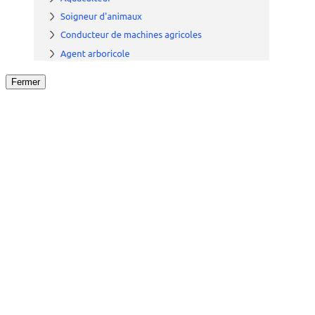
Fermer
Fermer
le détail de l'offre
/
Offre
sur
Offre précéden