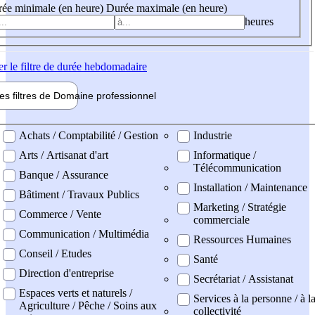
ée minimale (en heure)
Durée maximale (en heure)
heures
er
le filtre de durée hebdomadaire
les filtres de
Domaine pro
fessionnel
ne professionel
Achats / Comptabilité / Gestion
Industrie
Arts / Artisanat d'art
Informatique /
Télécommunication
Banque / Assurance
Installation / Maintenance
Bâtiment / Travaux Publics
Marketing / Stratégie
Commerce / Vente
commerciale
Communication / Multimédia
Ressources Humaines
Conseil / Etudes
Santé
Direction d'entreprise
Secrétariat / Assistanat
Espaces verts et naturels /
Services à la personne / à l
Agriculture / Pêche / Soins aux
collectivité