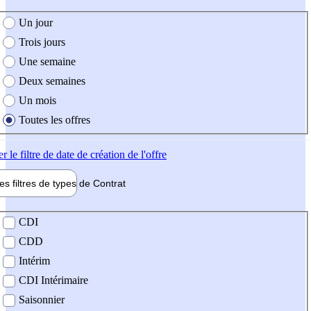
e création de l'offre
Un jour
Trois jours
Une semaine
Deux semaines
Un mois
Toutes les offres
er
le filtre de date de création de l'offre
les filtres de types de
Contrat
de contrat
CDI
CDD
Intérim
CDI Intérimaire
Saisonnier