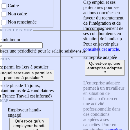
Cap emploi et ses
Cadre
partenaires pour ses
actions concrètes en
Non cadre
faveur du recrutement,
Non renseignée
de l’intégration et de
l’accompagnement de
IRE BRUT MINIMUM
ses collaborateurs en
situation de handicap.
re minimum
Pour en savoir plus,
consultez cet article
.
ssez une périodicité pour le salaire saisi
Entreprise adaptée
NITÉS
Qu'est-ce qu'une
z parmi les 1ers à postuler
entreprise adaptée
?
urquoi serez-vous parmi les
premiers à postuler ?
L'entreprise adaptée
es de plus de 15 jours,
permet à un travailleur
tant moins de 4 candidatures
en situation de
t France Travail est informé)
handicap d'exercer
ICAP
une activité
professionnelle dans
Employeur handi-
des conditions
engagé
adaptées à ses
Qu'est-ce qu'un
capacités. Pour en
employeur handi-
savoir plus,
consultez