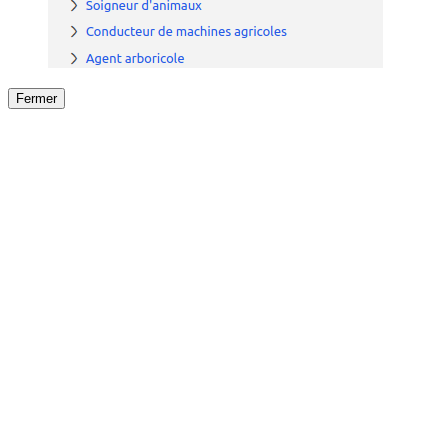
Fermer
Fermer
le détail de l'offre
/
Offre
sur
Offre précéden