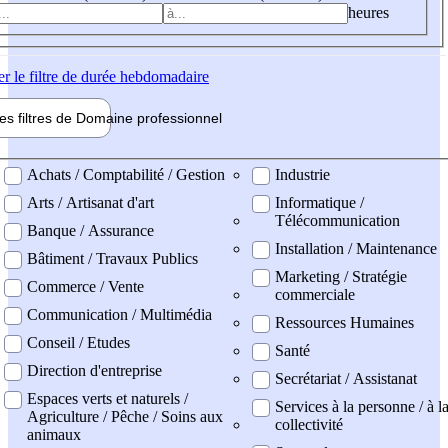
heures
er
le filtre de durée hebdomadaire
les filtres de
Domaine pro
fessionnel
ne professionel
Achats / Comptabilité / Gestion
Industrie
Arts / Artisanat d'art
Informatique /
Télécommunication
Banque / Assurance
Installation / Maintenance
Bâtiment / Travaux Publics
Marketing / Stratégie
Commerce / Vente
commerciale
Communication / Multimédia
Ressources Humaines
Conseil / Etudes
Santé
Direction d'entreprise
Secrétariat / Assistanat
Espaces verts et naturels /
Services à la personne / à l
Agriculture / Pêche / Soins aux
collectivité
animaux