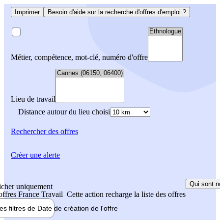
Imprimer
Besoin d'aide sur la recherche d'offres d'emploi ?
Métier, compétence, mot-clé, numéro d'offre
Lieu de travail
Distance autour du lieu choisi
Rechercher
des offres
Créer une alerte
Qui sont n
icher uniquement
 offres France Travail
Cette action recharge la liste des offres
les filtres de
Date de création
de l'offre