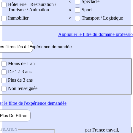
Spectacle
Hôtellerie - Restauration /
Tourisme / Animation
Sport
Immobilier
Transport / Logistique
Appliquer
le filtre du domaine professi
es filtres liés à l'
Expérience
demandée
ience demandée
Moins de 1 an
De 1 à 3 ans
Plus de 3 ans
Non renseignée
er
le filtre de l'expérience demandée
Plus De
Filtres
IFICATION
par France travail,