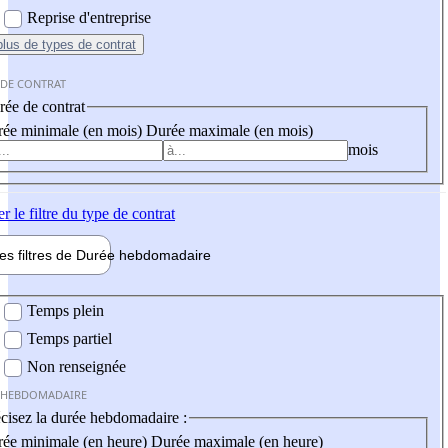
Reprise d'entreprise
plus
de types de contrat
 DE CONTRAT
ée de contrat
ée minimale (en mois)
Durée maximale (en mois)
mois
er
le filtre du type de contrat
les filtres de
Durée hebdo
madaire
 hebdomadaire
Temps plein
Temps partiel
Non renseignée
 HEBDOMADAIRE
cisez la durée hebdomadaire :
ée minimale (en heure)
Durée maximale (en heure)