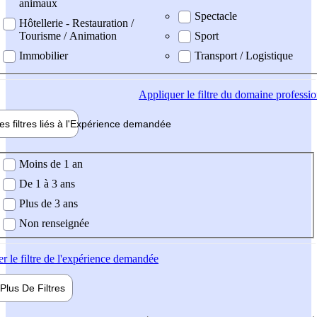
animaux
Spectacle
Hôtellerie - Restauration /
Tourisme / Animation
Sport
Immobilier
Transport / Logistique
Appliquer
le filtre du domaine professi
es filtres liés à l'
Expérience
demandée
ience demandée
Moins de 1 an
De 1 à 3 ans
Plus de 3 ans
Non renseignée
er
le filtre de l'expérience demandée
Plus De
Filtres