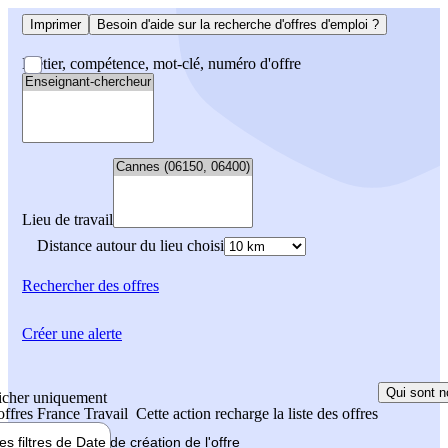
Imprimer
Besoin d'aide sur la recherche d'offres d'emploi ?
Métier, compétence, mot-clé, numéro d'offre
Lieu de travail
Distance autour du lieu choisi
Rechercher
des offres
Créer une alerte
Qui sont n
icher uniquement
 offres France Travail
Cette action recharge la liste des offres
les filtres de
Date de création
de l'offre