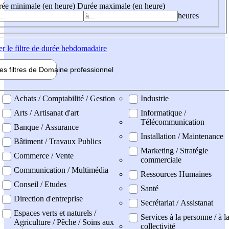
ée minimale (en heure)
Durée maximale (en heure)
heures
er
le filtre de durée hebdomadaire
les filtres de
Domaine pro
fessionnel
ne professionel
Achats / Comptabilité / Gestion
Industrie
Arts / Artisanat d'art
Informatique /
Télécommunication
Banque / Assurance
Installation / Maintenance
Bâtiment / Travaux Publics
Marketing / Stratégie
Commerce / Vente
commerciale
Communication / Multimédia
Ressources Humaines
Conseil / Etudes
Santé
Direction d'entreprise
Secrétariat / Assistanat
Espaces verts et naturels /
Services à la personne / à l
Agriculture / Pêche / Soins aux
collectivité