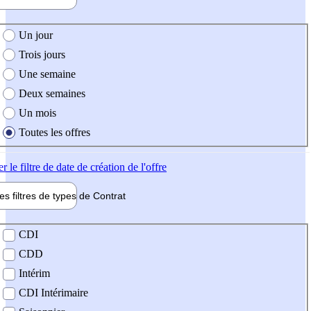
e création de l'offre
Un jour
Trois jours
Une semaine
Deux semaines
Un mois
Toutes les offres
er
le filtre de date de création de l'offre
les filtres de types de
Contrat
de contrat
CDI
CDD
Intérim
CDI Intérimaire