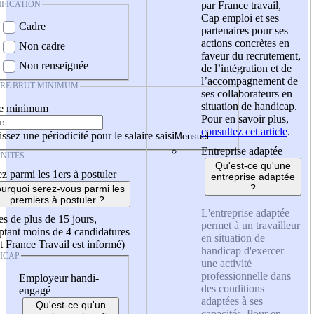
IFICATION
par France travail,
Cap emploi et ses
Cadre
partenaires pour ses
actions concrètes en
Non cadre
faveur du recrutement,
Non renseignée
de l’intégration et de
l’accompagnement de
IRE BRUT MINIMUM
ses collaborateurs en
situation de handicap.
re minimum
Pour en savoir plus,
consultez cet article
.
ssez une périodicité pour le salaire saisi
Entreprise adaptée
NITÉS
Qu'est-ce qu'une
z parmi les 1ers à postuler
entreprise adaptée
?
urquoi serez-vous parmi les
premiers à postuler ?
L'entreprise adaptée
es de plus de 15 jours,
permet à un travailleur
tant moins de 4 candidatures
en situation de
t France Travail est informé)
handicap d'exercer
ICAP
une activité
professionnelle dans
Employeur handi-
des conditions
engagé
adaptées à ses
Qu'est-ce qu'un
capacités. Pour en