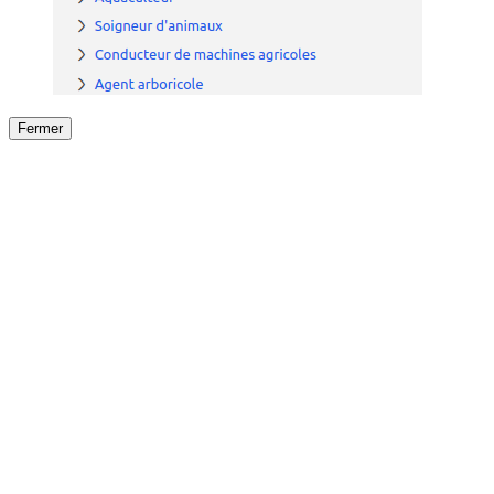
Fermer
Fermer
le détail de l'offre
/
Offre
sur
Offre précéden