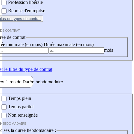
Profession libérale
Reprise d'entreprise
plus
de types de contrat
 DE CONTRAT
ée de contrat
ée minimale (en mois)
Durée maximale (en mois)
mois
er
le filtre du type de contrat
les filtres de
Durée hebdo
madaire
 hebdomadaire
Temps plein
Temps partiel
Non renseignée
 HEBDOMADAIRE
cisez la durée hebdomadaire :