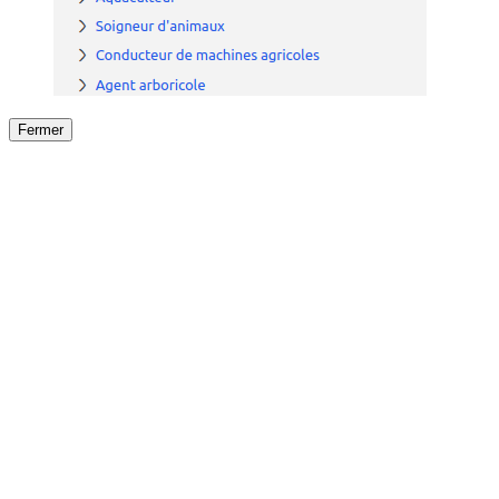
Fermer
Fermer
le détail de l'offre
/
Offre
sur
Offre précéden