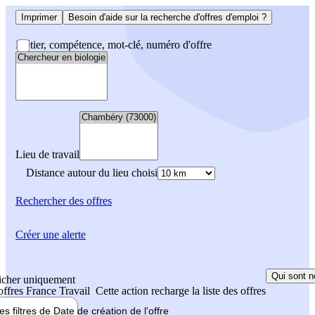
Imprimer
Besoin d'aide sur la recherche d'offres d'emploi ?
Métier, compétence, mot-clé, numéro d'offre
Lieu de travail
Distance autour du lieu choisi
Rechercher
des offres
Créer une alerte
Qui sont n
icher uniquement
 offres France Travail
Cette action recharge la liste des offres
les filtres de
Date de création
de l'offre