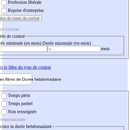
Profession libérale
Reprise d'entreprise
plus
de types de contrat
 DE CONTRAT
ée de contrat
ée minimale (en mois)
Durée maximale (en mois)
mois
er
le filtre du type de contrat
les filtres de
Durée hebdo
madaire
 hebdomadaire
Temps plein
Temps partiel
Non renseignée
 HEBDOMADAIRE
cisez la durée hebdomadaire :