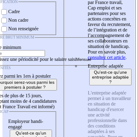
IFICATION
par France travail,
Cap emploi et ses
Cadre
partenaires pour ses
actions concrètes en
Non cadre
faveur du recrutement,
Non renseignée
de l’intégration et de
l’accompagnement de
IRE BRUT MINIMUM
ses collaborateurs en
situation de handicap.
re minimum
Pour en savoir plus,
consultez cet article
.
ssez une périodicité pour le salaire saisi
Entreprise adaptée
NITÉS
Qu'est-ce qu'une
z parmi les 1ers à postuler
entreprise adaptée
?
urquoi serez-vous parmi les
premiers à postuler ?
L'entreprise adaptée
es de plus de 15 jours,
permet à un travailleur
tant moins de 4 candidatures
en situation de
t France Travail est informé)
handicap d'exercer
ICAP
une activité
professionnelle dans
Employeur handi-
des conditions
engagé
adaptées à ses
Qu'est-ce qu'un
capacités. Pour en