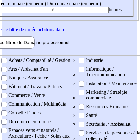
ée minimale (en heure)
Durée maximale (en heure)
heures
er
le filtre de durée hebdomadaire
les filtres de
Domaine pro
fessionnel
ne professionel
Achats / Comptabilité / Gestion
Industrie
Arts / Artisanat d'art
Informatique /
Télécommunication
Banque / Assurance
Installation / Maintenance
Bâtiment / Travaux Publics
Marketing / Stratégie
Commerce / Vente
commerciale
Communication / Multimédia
Ressources Humaines
Conseil / Etudes
Santé
Direction d'entreprise
Secrétariat / Assistanat
Espaces verts et naturels /
Services à la personne / à l
Agriculture / Pêche / Soins aux
collectivité