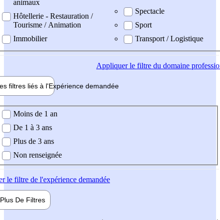
animaux
Spectacle
Hôtellerie - Restauration /
Tourisme / Animation
Sport
Immobilier
Transport / Logistique
Appliquer
le filtre du domaine professi
es filtres liés à l'
Expérience
demandée
ience demandée
Moins de 1 an
De 1 à 3 ans
Plus de 3 ans
Non renseignée
er
le filtre de l'expérience demandée
Plus De
Filtres