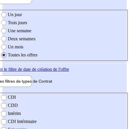
e création de l'offre
Un jour
Trois jours
Une semaine
Deux semaines
Un mois
Toutes les offres
er
le filtre de date de création de l'offre
les filtres de types de
Contrat
de contrat
CDI
CDD
Intérim
CDI Intérimaire