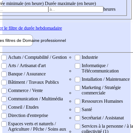
ée minimale (en heure)
Durée maximale (en heure)
heures
er
le filtre de durée hebdomadaire
les filtres de
Domaine pro
fessionnel
ne professionel
Achats / Comptabilité / Gestion
Industrie
Arts / Artisanat d'art
Informatique /
Télécommunication
Banque / Assurance
Installation / Maintenance
Bâtiment / Travaux Publics
Marketing / Stratégie
Commerce / Vente
commerciale
Communication / Multimédia
Ressources Humaines
Conseil / Etudes
Santé
Direction d'entreprise
Secrétariat / Assistanat
Espaces verts et naturels /
Services à la personne / à l
Agriculture / Pêche / Soins aux
collectivité (1)