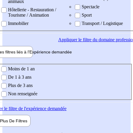
animaux
Spectacle
Hôtellerie - Restauration /
Tourisme / Animation
Sport
Immobilier
Transport / Logistique
Appliquer
le filtre du domaine professi
es filtres liés à l'
Expérience
demandée
ience demandée
Moins de 1 an
De 1 à 3 ans
Plus de 3 ans
Non renseignée
er
le filtre de l'expérience demandée
Plus De
Filtres