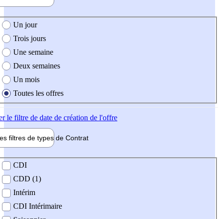
e création de l'offre
Un jour
Trois jours
Une semaine
Deux semaines
Un mois
Toutes les offres
er
le filtre de date de création de l'offre
les filtres de types de
Contrat
de contrat
CDI
CDD (1)
Intérim
CDI Intérimaire