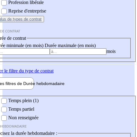
Profession libérale
Reprise d'entreprise
plus
de types de contrat
 DE CONTRAT
ée de contrat
ée minimale (en mois)
Durée maximale (en mois)
mois
er
le filtre du type de contrat
les filtres de
Durée hebdo
madaire
 hebdomadaire
Temps plein (1)
Temps partiel
Non renseignée
 HEBDOMADAIRE
cisez la durée hebdomadaire :