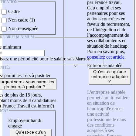
IFICATION
par France travail,
Cap emploi et ses
Cadre
partenaires pour ses
actions concrètes en
Non cadre (1)
faveur du recrutement,
Non renseignée
de l’intégration et de
l’accompagnement de
IRE BRUT MINIMUM
ses collaborateurs en
situation de handicap.
re minimum
Pour en savoir plus,
consultez cet article
.
ssez une périodicité pour le salaire saisi
Entreprise adaptée
NITÉS
Qu'est-ce qu'une
z parmi les 1ers à postuler
entreprise adaptée
?
urquoi serez-vous parmi les
premiers à postuler ?
L'entreprise adaptée
es de plus de 15 jours,
permet à un travailleur
tant moins de 4 candidatures
en situation de
t France Travail est informé)
handicap d'exercer
ICAP
une activité
professionnelle dans
Employeur handi-
des conditions
engagé
adaptées à ses
Qu'est-ce qu'un
capacités. Pour en