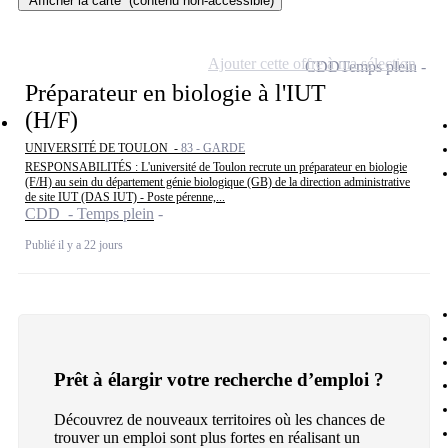
Afficher la carte
(contenu non-accessible)
Ajouter cette offre à ma sélection
CDD
Temps plein
Préparateur en biologie à l'IUT
(H/F)
UNIVERSITÉ DE TOULON -
83 - GARDE
RESPONSABILITÉS : L'université de Toulon recrute un préparateur en biologie
(F/H) au sein du département génie biologique (GB) de la direction administrative
de site IUT (DAS IUT) - Poste pérenne,...
CDD - Temps plein
Publié il y a 22 jours
Prêt à élargir votre recherche d’emploi ?
Découvrez de nouveaux territoires où les chances de
trouver un emploi sont plus fortes en réalisant un