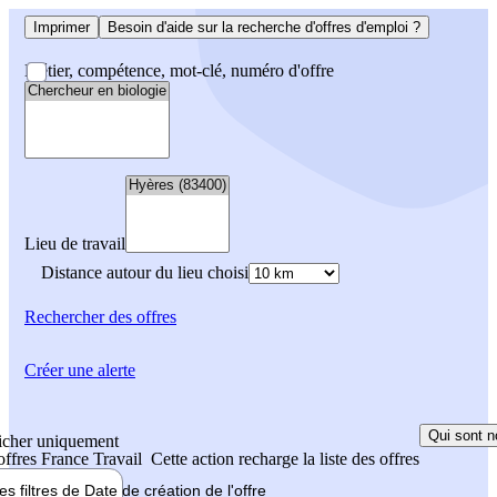
Imprimer
Besoin d'aide sur la recherche d'offres d'emploi ?
Métier, compétence, mot-clé, numéro d'offre
Lieu de travail
Distance autour du lieu choisi
Rechercher
des offres
Créer une alerte
Qui sont n
icher uniquement
 offres France Travail
Cette action recharge la liste des offres
les filtres de
Date de création
de l'offre