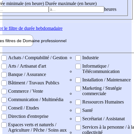
ée minimale (en heure)
Durée maximale (en heure)
heures
er
le filtre de durée hebdomadaire
les filtres de
Domaine pro
fessionnel
ne professionel
Achats / Comptabilité / Gestion
Industrie
Arts / Artisanat d'art
Informatique /
Télécommunication
Banque / Assurance
Installation / Maintenance
Bâtiment / Travaux Publics
Marketing / Stratégie
Commerce / Vente
commerciale
Communication / Multimédia
Ressources Humaines
Conseil / Etudes
Santé
Direction d'entreprise
Secrétariat / Assistanat
Espaces verts et naturels /
Services à la personne / à l
Agriculture / Pêche / Soins aux
collectivité