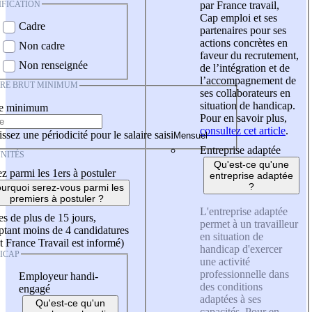
IFICATION
par France travail,
Cap emploi et ses
Cadre
partenaires pour ses
actions concrètes en
Non cadre
faveur du recrutement,
Non renseignée
de l’intégration et de
l’accompagnement de
IRE BRUT MINIMUM
ses collaborateurs en
situation de handicap.
re minimum
Pour en savoir plus,
consultez cet article
.
ssez une périodicité pour le salaire saisi
Entreprise adaptée
NITÉS
Qu'est-ce qu'une
z parmi les 1ers à postuler
entreprise adaptée
?
urquoi serez-vous parmi les
premiers à postuler ?
L'entreprise adaptée
es de plus de 15 jours,
permet à un travailleur
tant moins de 4 candidatures
en situation de
t France Travail est informé)
handicap d'exercer
ICAP
une activité
professionnelle dans
Employeur handi-
des conditions
engagé
adaptées à ses
Qu'est-ce qu'un
capacités. Pour en