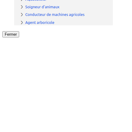
Fermer
Fermer
le détail de l'offre
/
Offre
sur
Offre précéden