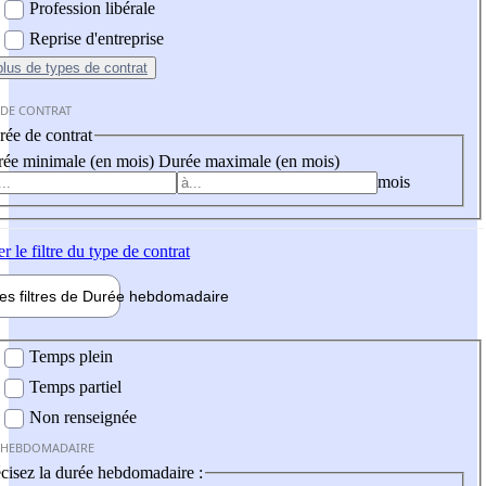
Profession libérale
Reprise d'entreprise
plus
de types de contrat
 DE CONTRAT
ée de contrat
ée minimale (en mois)
Durée maximale (en mois)
mois
er
le filtre du type de contrat
les filtres de
Durée hebdo
madaire
 hebdomadaire
Temps plein
Temps partiel
Non renseignée
 HEBDOMADAIRE
cisez la durée hebdomadaire :