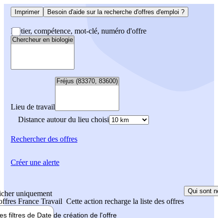
Imprimer
Besoin d'aide sur la recherche d'offres d'emploi ?
Métier, compétence, mot-clé, numéro d'offre
Lieu de travail
Distance autour du lieu choisi
Rechercher
des offres
Créer une alerte
Qui sont n
icher uniquement
 offres France Travail
Cette action recharge la liste des offres
les filtres de
Date de création
de l'offre