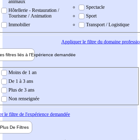
animaux
Spectacle
Hôtellerie - Restauration /
Tourisme / Animation
Sport
Immobilier
Transport / Logistique
Appliquer
le filtre du domaine professi
es filtres liés à l'
Expérience
demandée
ience demandée
Moins de 1 an
De 1 à 3 ans
Plus de 3 ans
Non renseignée
er
le filtre de l'expérience demandée
Plus De
Filtres