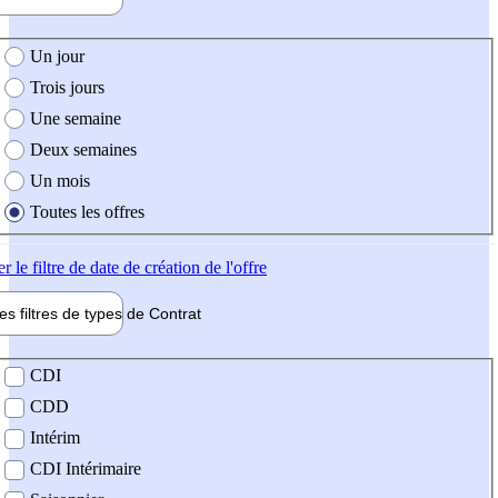
e création de l'offre
Un jour
Trois jours
Une semaine
Deux semaines
Un mois
Toutes les offres
er
le filtre de date de création de l'offre
les filtres de types de
Contrat
de contrat
CDI
CDD
Intérim
CDI Intérimaire