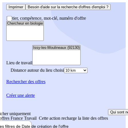
Imprimer
Besoin d'aide sur la recherche d'offres d'emploi ?
Métier, compétence, mot-clé, numéro d'offre
Lieu de travail
Distance autour du lieu choisi
Rechercher
des offres
Créer une alerte
Qui sont n
icher uniquement
 offres France Travail
Cette action recharge la liste des offres
les filtres de
Date de création
de l'offre