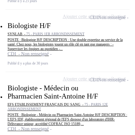
Publié il y a 25 jours
Ajouter cette offre à ma sélection
CDI
Non renseigné
Biologiste H/F
SYNLAB -
75 - PARIS 1ER ARRONDISSEMENT
POSTE : Biologiste H/F DESCRIPTION : Une double expertise au service de la
santé. Chez nous, les biologistes jouent un rôle clé en tant que managers : -
Superviser les équipes au quotidien -...
CDI - Non renseigné
Publié il y a plus de 30 jours
Ajouter cette offre à ma sélection
CDI
Non renseigné
Biologiste - Médecin ou
Pharmacien Saint-Antoine H/F
EFS ETABLISSEMENT FRANÇAIS DU SANG -
75 - PARIS 12E
ARRONDISSEMENT
POSTE : Biologiste - Médecin ou Pharmacien Saint-Antoine H/F DESCRIPTION :
L'EFS IDF, établissement régional de l'EFS dispose d'un laboratoire d'IHR-
Délivrance unique, accrédité COFRAC ISO 15189,...
CDI - Non renseigné