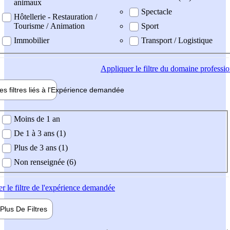
animaux
Spectacle
Hôtellerie - Restauration /
Tourisme / Animation
Sport
Immobilier
Transport / Logistique
Appliquer
le filtre du domaine professi
es filtres liés à l'
Expérience
demandée
ience demandée
Moins de 1 an
De 1 à 3 ans (1)
Plus de 3 ans (1)
Non renseignée (6)
er
le filtre de l'expérience demandée
Plus De
Filtres