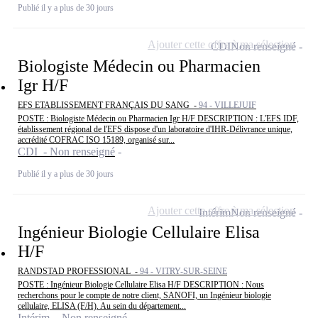
Publié il y a plus de 30 jours
Ajouter cette offre à ma sélection
CDI
Non renseigné
Biologiste Médecin ou Pharmacien
Igr H/F
EFS ETABLISSEMENT FRANÇAIS DU SANG -
94 - VILLEJUIF
POSTE : Biologiste Médecin ou Pharmacien Igr H/F DESCRIPTION : L'EFS IDF,
établissement régional de l'EFS dispose d'un laboratoire d'IHR-Délivrance unique,
accrédité COFRAC ISO 15189, organisé sur...
CDI - Non renseigné
Publié il y a plus de 30 jours
Ajouter cette offre à ma sélection
Intérim
Non renseigné
Ingénieur Biologie Cellulaire Elisa
H/F
RANDSTAD PROFESSIONAL -
94 - VITRY-SUR-SEINE
POSTE : Ingénieur Biologie Cellulaire Elisa H/F DESCRIPTION : Nous
recherchons pour le compte de notre client, SANOFI, un Ingénieur biologie
cellulaire, ELISA (F/H). Au sein du département...
Intérim - Non renseigné