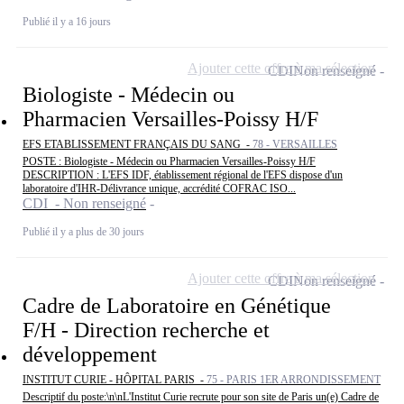
Publié il y a 16 jours
Ajouter cette offre à ma sélection
CDI
Non renseigné
Biologiste - Médecin ou
Pharmacien Versailles-Poissy H/F
EFS ETABLISSEMENT FRANÇAIS DU SANG -
78 - VERSAILLES
POSTE : Biologiste - Médecin ou Pharmacien Versailles-Poissy H/F
DESCRIPTION : L'EFS IDF, établissement régional de l'EFS dispose d'un
laboratoire d'IHR-Délivrance unique, accrédité COFRAC ISO...
CDI - Non renseigné
Publié il y a plus de 30 jours
Ajouter cette offre à ma sélection
CDI
Non renseigné
Cadre de Laboratoire en Génétique
F/H - Direction recherche et
développement
INSTITUT CURIE - HÔPITAL PARIS -
75 - PARIS 1ER ARRONDISSEMENT
Descriptif du poste:\n\nL'Institut Curie recrute pour son site de Paris un(e) Cadre de