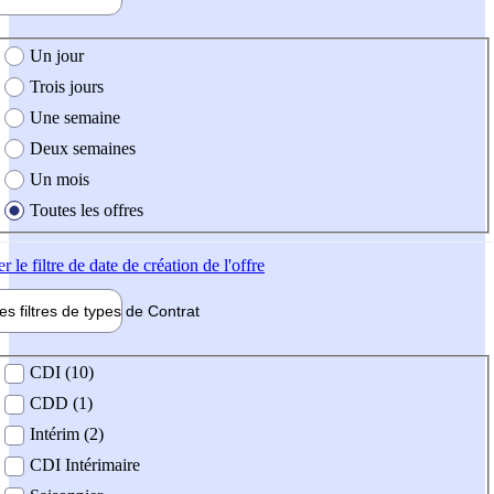
e création de l'offre
Un jour
Trois jours
Une semaine
Deux semaines
Un mois
Toutes les offres
er
le filtre de date de création de l'offre
les filtres de types de
Contrat
de contrat
CDI (10)
CDD (1)
Intérim (2)
CDI Intérimaire