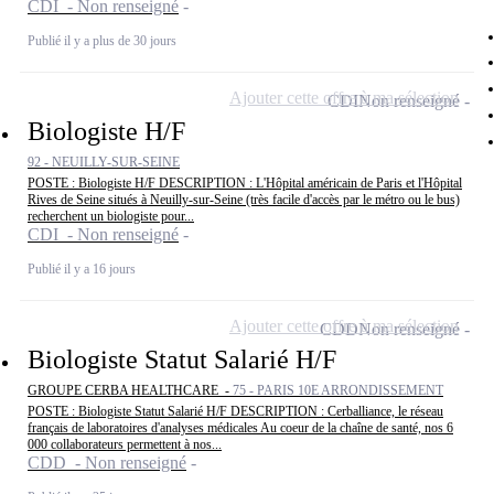
CDI - Non renseigné
Publié il y a plus de 30 jours
Ajouter cette offre à ma sélection
CDI
Non renseigné
Biologiste H/F
92 - NEUILLY-SUR-SEINE
POSTE : Biologiste H/F DESCRIPTION : L'Hôpital américain de Paris et l'Hôpital
Rives de Seine situés à Neuilly-sur-Seine (très facile d'accès par le métro ou le bus)
recherchent un biologiste pour...
CDI - Non renseigné
Publié il y a 16 jours
Ajouter cette offre à ma sélection
CDD
Non renseigné
Biologiste Statut Salarié H/F
GROUPE CERBA HEALTHCARE -
75 - PARIS 10E ARRONDISSEMENT
POSTE : Biologiste Statut Salarié H/F DESCRIPTION : Cerballiance, le réseau
français de laboratoires d'analyses médicales Au coeur de la chaîne de santé, nos 6
000 collaborateurs permettent à nos...
CDD - Non renseigné