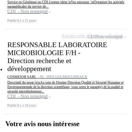
Service en Génétique en CDI à temps plein.\nVos missions :\nOrganiser les activités
paramédicales du service de...
CDI - Non renseigné
Publié il y a 21 jours
Ajouter cette offre à ma sélection
CDI
Non renseigné
RESPONSABLE LABORATOIRE
MICROBIOLOGIE F/H -
Direction recherche et
développement
COSMEJOB SARL -
92 - ISSY-LES-MOULINEAUX
Descriptif du poste:\n\nAu sein de l'équipe Direction Qualité et Sécurité Humaine et
Environnementale de la direction scientifique, vous serez le garant(e) de la qualité et
sécurité microbiologique...
CDI - Non renseigné
Publié il y a 10 jours
Votre avis nous intéresse