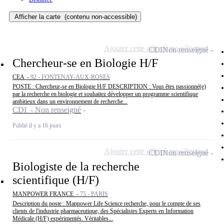
Afficher la carte
(contenu non-accessible)
Ajouter cette offre à ma sélection
CDI
Non renseigné
Chercheur-se en Biologie H/F
CEA -
92 - FONTENAY-AUX-ROSES
POSTE : Chercheur-se en Biologie H/F DESCRIPTION : Vous êtes passionné(e)
par la recherche en biologie et souhaitez développer un programme scientifique
ambitieux dans un environnement de recherche...
CDI - Non renseigné
Publié il y a 16 jours
Ajouter cette offre à ma sélection
CDI
Non renseigné
Biologiste de la recherche
scientifique (H/F)
MANPOWER FRANCE -
75 - PARIS
Description du poste : Manpower Life Science recherche, pour le compte de ses
clients de l'industrie pharmaceutique, des Spécialistes Experts en Information
Médicale (H/F) expérimentés. Véritables...