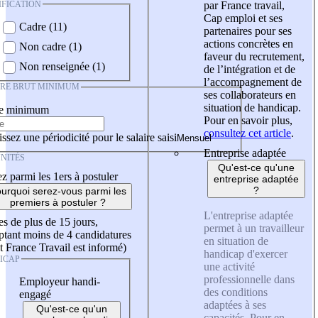
IFICATION
par France travail,
Cap emploi et ses
Cadre (11)
partenaires pour ses
actions concrètes en
Non cadre (1)
faveur du recrutement,
Non renseignée (1)
de l’intégration et de
l’accompagnement de
IRE BRUT MINIMUM
ses collaborateurs en
situation de handicap.
re minimum
Pour en savoir plus,
consultez cet article
.
ssez une périodicité pour le salaire saisi
Entreprise adaptée
NITÉS
Qu'est-ce qu'une
z parmi les 1ers à postuler
entreprise adaptée
?
urquoi serez-vous parmi les
premiers à postuler ?
L'entreprise adaptée
es de plus de 15 jours,
permet à un travailleur
tant moins de 4 candidatures
en situation de
t France Travail est informé)
handicap d'exercer
ICAP
une activité
professionnelle dans
Employeur handi-
des conditions
engagé
adaptées à ses
Qu'est-ce qu'un
capacités. Pour en