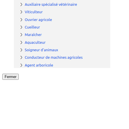
Fermer
Fermer
le détail de l'offre
/
Offre
sur
Offre précéden