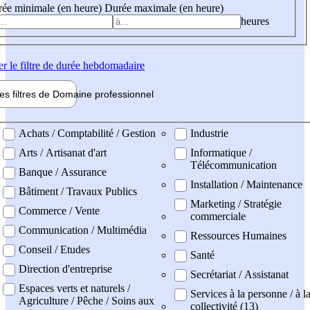
ée minimale (en heure)
Durée maximale (en heure)
heures
er
le filtre de durée hebdomadaire
les filtres de
Domaine pro
fessionnel
ne professionel
Achats / Comptabilité / Gestion
Industrie
Arts / Artisanat d'art
Informatique /
Télécommunication
Banque / Assurance
Installation / Maintenance
Bâtiment / Travaux Publics
Marketing / Stratégie
Commerce / Vente
commerciale
Communication / Multimédia
Ressources Humaines
Conseil / Etudes
Santé
Direction d'entreprise
Secrétariat / Assistanat
Espaces verts et naturels /
Services à la personne / à l
Agriculture / Pêche / Soins aux
collectivité (13)