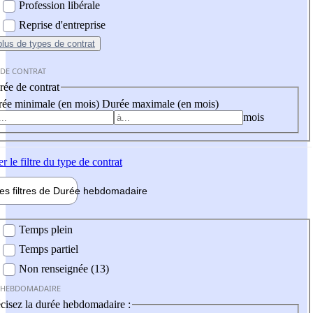
Profession libérale
Reprise d'entreprise
plus
de types de contrat
 DE CONTRAT
ée de contrat
ée minimale (en mois)
Durée maximale (en mois)
mois
er
le filtre du type de contrat
les filtres de
Durée hebdo
madaire
 hebdomadaire
Temps plein
Temps partiel
Non renseignée (13)
 HEBDOMADAIRE
cisez la durée hebdomadaire :