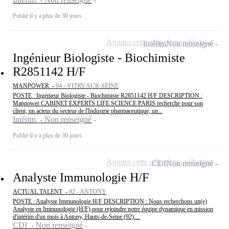
Publié il y a plus de 30 jours
Ajouter cette offre à ma sélection
Intérim
Non renseigné
Ingénieur Biologiste - Biochimiste
R2851142 H/F
MANPOWER -
94 - VITRY-SUR-SEINE
POSTE : Ingénieur Biologiste - Biochimiste R2851142 H/F DESCRIPTION :
Manpower CABINET EXPERTS LIFE SCIENCE PARIS recherche pour son
client, un acteur du secteur de l'Industrie pharmaceutique, un...
Intérim - Non renseigné
Publié il y a plus de 30 jours
Ajouter cette offre à ma sélection
CDI
Non renseigné
Analyste Immunologie H/F
ACTUAL TALENT -
92 - ANTONY
POSTE : Analyste Immunologie H/F DESCRIPTION : Nous recherchons un(e)
Analyste en Immunologie (H/F) pour rejoindre notre équipe dynamique en mission
d'intérim d'un mois à Antony, Hauts-de-Seine (92)....
CDI - Non renseigné