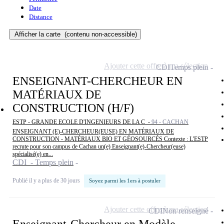
Date
Distance
Afficher la carte
(contenu non-accessible)
Ajouter cette offre à ma sélection
CDI
Temps plein
ENSEIGNANT-CHERCHEUR EN
MATÉRIAUX DE
CONSTRUCTION (H/F)
ESTP - GRANDE ECOLE D'INGENIEURS DE LA C -
94 - CACHAN
ENSEIGNANT (E)-CHERCHEUR(EUSE) EN MATÉRIAUX DE
CONSTRUCTION - MATÉRIAUX BIO ET GÉOSOURCÉS Contexte : L'ESTP
recrute pour son campus de Cachan un(e) Enseignant(e)-Chercheur(euse)
spécialisé(e) en...
CDI - Temps plein
Publié il y a plus de 30 jours
Soyez parmi les 1ers à postuler
Ajouter cette offre à ma sélection
CDI
Non renseigné