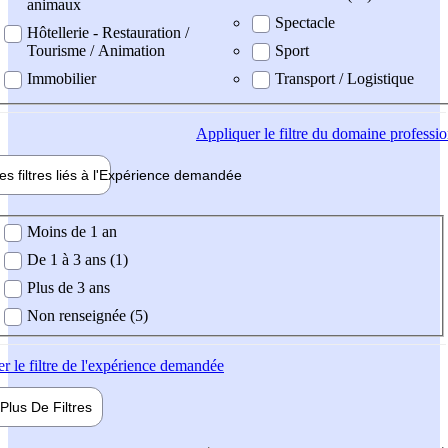
animaux
Spectacle
Hôtellerie - Restauration /
Tourisme / Animation
Sport
Immobilier
Transport / Logistique
Appliquer
le filtre du domaine professi
es filtres liés à l'
Expérience
demandée
ience demandée
Moins de 1 an
De 1 à 3 ans (1)
Plus de 3 ans
Non renseignée (5)
er
le filtre de l'expérience demandée
Plus De
Filtres