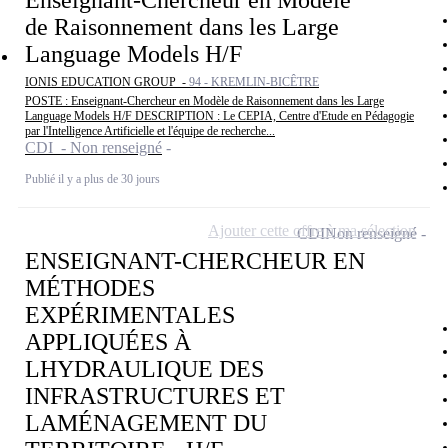
Enseignant-Chercheur en Modèle
de Raisonnement dans les Large
Language Models H/F
IONIS EDUCATION GROUP -
94 - KREMLIN-BICÊTRE
POSTE : Enseignant-Chercheur en Modèle de Raisonnement dans les Large
Language Models H/F DESCRIPTION : Le CEPIA, Centre d'Etude en Pédagogie
par l'Intelligence Artificielle et l'équipe de recherche...
CDI - Non renseigné
Publié il y a plus de 30 jours
Ajouter cette offre à ma sélection
CDI
Non renseigné
ENSEIGNANT-CHERCHEUR EN
MÉTHODES
EXPÉRIMENTALES
APPLIQUÉES À
LHYDRAULIQUE DES
INFRASTRUCTURES ET
LAMÉNAGEMENT DU