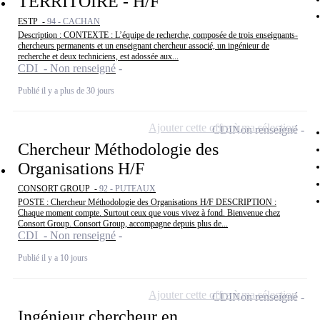
TERRITOIRE - H/F
ESTP -
94 - CACHAN
Description : CONTEXTE : L’équipe de recherche, composée de trois enseignants-
chercheurs permanents et un enseignant chercheur associé, un ingénieur de
recherche et deux techniciens, est adossée aux...
CDI - Non renseigné
Publié il y a plus de 30 jours
Ajouter cette offre à ma sélection
CDI
Non renseigné
Chercheur Méthodologie des
Organisations H/F
CONSORT GROUP -
92 - PUTEAUX
POSTE : Chercheur Méthodologie des Organisations H/F DESCRIPTION :
Chaque moment compte. Surtout ceux que vous vivez à fond. Bienvenue chez
Consort Group. Consort Group, accompagne depuis plus de...
CDI - Non renseigné
Publié il y a 10 jours
Ajouter cette offre à ma sélection
CDI
Non renseigné
Ingénieur chercheur en