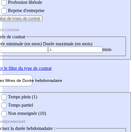
Profession libérale
Reprise d'entreprise
plus
de types de contrat
 DE CONTRAT
ée de contrat
ée minimale (en mois)
Durée maximale (en mois)
mois
er
le filtre du type de contrat
les filtres de
Durée hebdo
madaire
 hebdomadaire
Temps plein (1)
Temps partiel
Non renseignée (10)
 HEBDOMADAIRE
cisez la durée hebdomadaire :