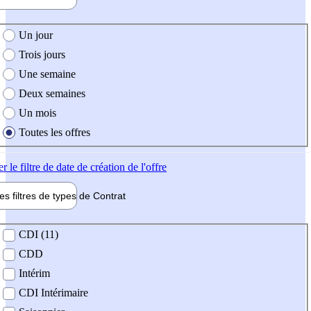
e création de l'offre
Un jour
Trois jours
Une semaine
Deux semaines
Un mois
Toutes les offres
er
le filtre de date de création de l'offre
les filtres de types de
Contrat
de contrat
CDI (11)
CDD
Intérim
CDI Intérimaire