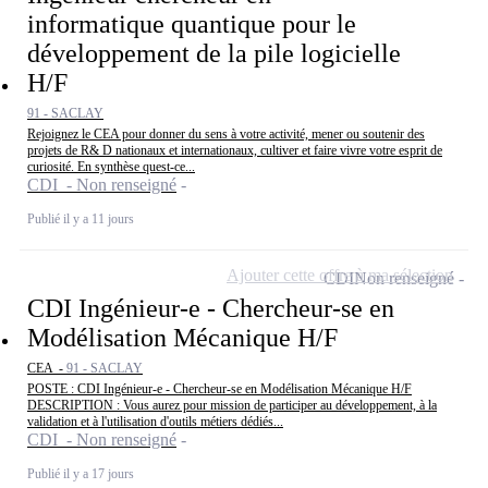
informatique quantique pour le
développement de la pile logicielle
H/F
91 - SACLAY
Rejoignez le CEA pour donner du sens à votre activité, mener ou soutenir des
projets de R& D nationaux et internationaux, cultiver et faire vivre votre esprit de
curiosité. En synthèse quest-ce...
CDI - Non renseigné
Publié il y a 11 jours
Ajouter cette offre à ma sélection
CDI
Non renseigné
CDI Ingénieur-e - Chercheur-se en
Modélisation Mécanique H/F
CEA -
91 - SACLAY
POSTE : CDI Ingénieur-e - Chercheur-se en Modélisation Mécanique H/F
DESCRIPTION : Vous aurez pour mission de participer au développement, à la
validation et à l'utilisation d'outils métiers dédiés...
CDI - Non renseigné
Publié il y a 17 jours