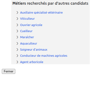
Fermer
Fermer
le détail de l'offre
/
Offre
sur
Offre précéden