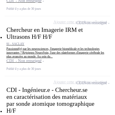
CDI - Non renseigné
Publié il y a plus de 30 jours
Ajouter cette offre à ma sélection
CDI
Non renseigné
Chercheur en Imagerie IRM et
Ultrasons H/F H/F
91 - SACLAY
Passionné(e) par les neurosciences, l'imagerie biomédicale et les technologies
innovantes ? Rejoignez NeuroSpin, l'une des plateformes d'imagerie cérébrale les
plus avancées au monde. Au sein du...
CDI - Non renseigné
Publié il y a plus de 30 jours
Ajouter cette offre à ma sélection
CDI
Non renseigné
CDI - Ingénieur.e - Chercheur.se
en caractérisation des matériaux
par sonde atomique tomographique
H/F