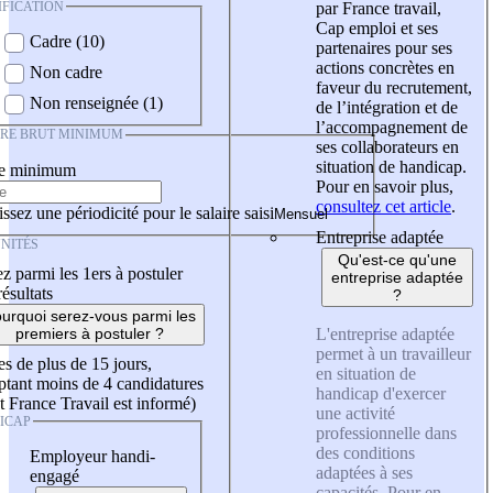
IFICATION
par France travail,
Cap emploi et ses
Cadre (10)
partenaires pour ses
actions concrètes en
Non cadre
faveur du recrutement,
Non renseignée (1)
de l’intégration et de
l’accompagnement de
IRE BRUT MINIMUM
ses collaborateurs en
situation de handicap.
re minimum
Pour en savoir plus,
consultez cet article
.
ssez une périodicité pour le salaire saisi
Entreprise adaptée
NITÉS
Qu'est-ce qu'une
z parmi les 1ers à postuler
entreprise adaptée
résultats
?
urquoi serez-vous parmi les
L'entreprise adaptée
premiers à postuler ?
permet à un travailleur
es de plus de 15 jours,
en situation de
tant moins de 4 candidatures
handicap d'exercer
t France Travail est informé)
une activité
ICAP
professionnelle dans
des conditions
Employeur handi-
adaptées à ses
engagé
capacités. Pour en