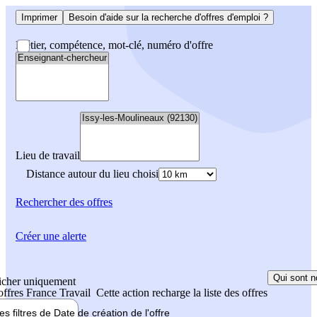
Imprimer
Besoin d'aide sur la recherche d'offres d'emploi ?
Métier, compétence, mot-clé, numéro d'offre
Lieu de travail
Distance autour du lieu choisi
Rechercher
des offres
Créer une alerte
Qui sont n
icher uniquement
 offres France Travail
Cette action recharge la liste des offres
les filtres de
Date de création
de l'offre