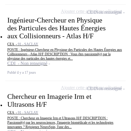
Ajouter cette offre à ma sélection
CDI
Non renseigné
Ingénieur-Chercheur en Physique
des Particules des Hautes Énergies
aux Collisionneurs - Atlas H/F
CEA -
91 - SACLAY
POSTE : Ingénieur-Chercheur en Physique des Particules des Hautes Énergies aux
Collisionneurs - Atlas H/F DESCRIPTION : Vous êtes passionné(e) par la
physique des particules des hautes énergies et...
CDI - Non renseigné
Publié il y a 17 jours
Ajouter cette offre à ma sélection
CDI
Non renseigné
Chercheur en Imagerie Irm et
Ultrasons H/F
CEA -
91 - SACLAY
POSTE : Chercheur en Imagerie Irm et Ultrasons H/F DESCRIPTION :
Passionné(e) par les neurosciences, l'imagerie biomédicale et les technologies
innovantes ? Rejoignez NeuroSpin, l'une des...