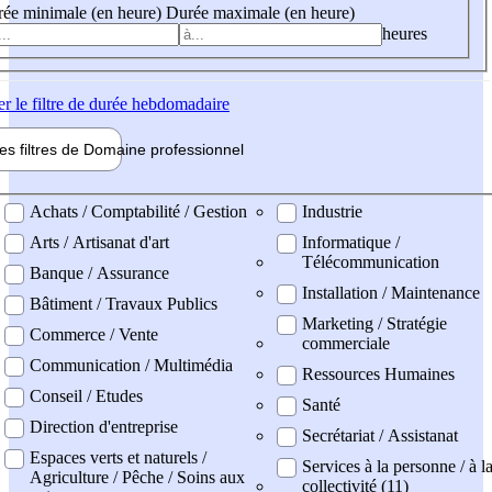
ée minimale (en heure)
Durée maximale (en heure)
heures
er
le filtre de durée hebdomadaire
les filtres de
Domaine pro
fessionnel
ne professionel
Achats / Comptabilité / Gestion
Industrie
Arts / Artisanat d'art
Informatique /
Télécommunication
Banque / Assurance
Installation / Maintenance
Bâtiment / Travaux Publics
Marketing / Stratégie
Commerce / Vente
commerciale
Communication / Multimédia
Ressources Humaines
Conseil / Etudes
Santé
Direction d'entreprise
Secrétariat / Assistanat
Espaces verts et naturels /
Services à la personne / à l
Agriculture / Pêche / Soins aux
collectivité (11)