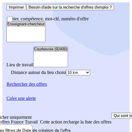
Imprimer
Besoin d'aide sur la recherche d'offres d'emploi ?
Métier, compétence, mot-clé, numéro d'offre
Lieu de travail
Distance autour du lieu choisi
Rechercher
des offres
Créer une alerte
Qui sont n
icher uniquement
 offres France Travail
Cette action recharge la liste des offres
les filtres de
Date de création
de l'offre