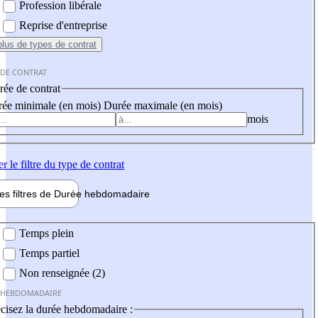
Profession libérale
Reprise d'entreprise
plus
de types de contrat
 DE CONTRAT
ée de contrat
ée minimale (en mois)
Durée maximale (en mois)
mois
er
le filtre du type de contrat
les filtres de
Durée hebdo
madaire
 hebdomadaire
Temps plein
Temps partiel
Non renseignée (2)
 HEBDOMADAIRE
cisez la durée hebdomadaire :