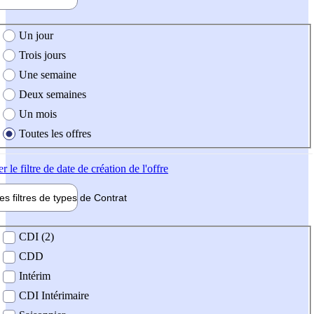
e création de l'offre
Un jour
Trois jours
Une semaine
Deux semaines
Un mois
Toutes les offres
er
le filtre de date de création de l'offre
les filtres de types de
Contrat
de contrat
CDI (2)
CDD
Intérim
CDI Intérimaire