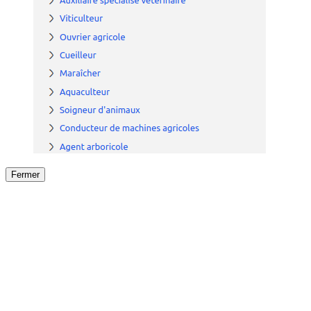
Fermer
Fermer
le détail de l'offre
/
Offre
sur
Offre précéden