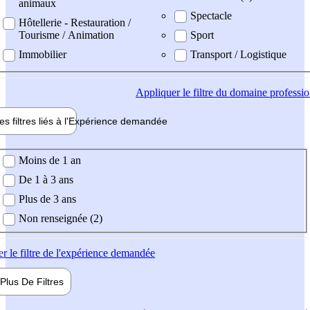
animaux
Spectacle
Hôtellerie - Restauration /
Tourisme / Animation
Sport
Immobilier
Transport / Logistique
Appliquer
le filtre du domaine professi
es filtres liés à l'
Expérience
demandée
ience demandée
Moins de 1 an
De 1 à 3 ans
Plus de 3 ans
Non renseignée (2)
er
le filtre de l'expérience demandée
Plus De
Filtres