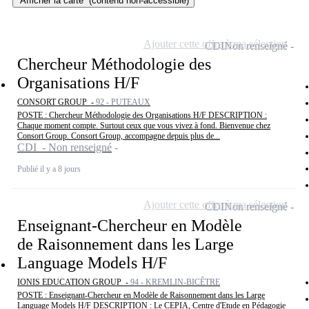
Afficher la carte
(contenu non-accessible)
Ajouter cette offre à ma sélection
CDI
Non renseigné
Chercheur Méthodologie des
Organisations H/F
CONSORT GROUP -
92 - PUTEAUX
POSTE : Chercheur Méthodologie des Organisations H/F DESCRIPTION :
Chaque moment compte. Surtout ceux que vous vivez à fond. Bienvenue chez
Consort Group. Consort Group, accompagne depuis plus de...
CDI - Non renseigné
Publié il y a 8 jours
Ajouter cette offre à ma sélection
CDI
Non renseigné
Enseignant-Chercheur en Modèle
de Raisonnement dans les Large
Language Models H/F
IONIS EDUCATION GROUP -
94 - KREMLIN-BICÊTRE
POSTE : Enseignant-Chercheur en Modèle de Raisonnement dans les Large
Language Models H/F DESCRIPTION : Le CEPIA, Centre d'Etude en Pédagogie