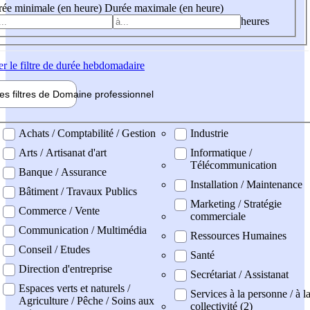
ée minimale (en heure)
Durée maximale (en heure)
heures
er
le filtre de durée hebdomadaire
les filtres de
Domaine pro
fessionnel
ne professionel
Achats / Comptabilité / Gestion
Industrie
Arts / Artisanat d'art
Informatique /
Télécommunication
Banque / Assurance
Installation / Maintenance
Bâtiment / Travaux Publics
Marketing / Stratégie
Commerce / Vente
commerciale
Communication / Multimédia
Ressources Humaines
Conseil / Etudes
Santé
Direction d'entreprise
Secrétariat / Assistanat
Espaces verts et naturels /
Services à la personne / à l
Agriculture / Pêche / Soins aux
collectivité (2)