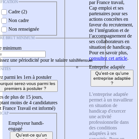
IFICATION
par France travail,
Cap emploi et ses
Cadre (2)
partenaires pour ses
actions concrètes en
Non cadre
faveur du recrutement,
Non renseignée
de l’intégration et de
l’accompagnement de
IRE BRUT MINIMUM
ses collaborateurs en
situation de handicap.
re minimum
Pour en savoir plus,
consultez cet article
.
ssez une périodicité pour le salaire saisi
Entreprise adaptée
NITÉS
Qu'est-ce qu'une
z parmi les 1ers à postuler
entreprise adaptée
?
urquoi serez-vous parmi les
premiers à postuler ?
L'entreprise adaptée
es de plus de 15 jours,
permet à un travailleur
tant moins de 4 candidatures
en situation de
t France Travail est informé)
handicap d'exercer
ICAP
une activité
professionnelle dans
Employeur handi-
des conditions
engagé
adaptées à ses
Qu'est-ce qu'un
capacités. Pour en