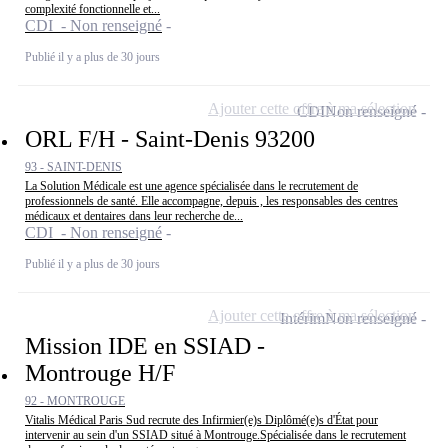
complexité fonctionnelle et...
CDI - Non renseigné
Publié il y a plus de 30 jours
Ajouter cette offre à ma sélection
CDI
Non renseigné
ORL F/H - Saint-Denis 93200
93 - SAINT-DENIS
La Solution Médicale est une agence spécialisée dans le recrutement de
professionnels de santé. Elle accompagne, depuis , les responsables des centres
médicaux et dentaires dans leur recherche de...
CDI - Non renseigné
Publié il y a plus de 30 jours
Ajouter cette offre à ma sélection
Intérim
Non renseigné
Mission IDE en SSIAD -
Montrouge H/F
92 - MONTROUGE
Vitalis Médical Paris Sud recrute des Infirmier(e)s Diplômé(e)s d'État pour
intervenir au sein d'un SSIAD situé à Montrouge.Spécialisée dans le recrutement