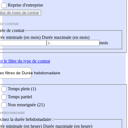
Reprise d'entreprise
plus
de types de contrat
 DE CONTRAT
ée de contrat
ée minimale (en mois)
Durée maximale (en mois)
mois
er
le filtre du type de contrat
les filtres de
Durée hebdo
madaire
 hebdomadaire
Temps plein (1)
Temps partiel
Non renseignée (21)
 HEBDOMADAIRE
cisez la durée hebdomadaire :
ée minimale (en heure)
Durée maximale (en heure)