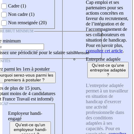
Cap emploi et ses
Cadre (1)
partenaires pour ses
actions concrètes en
Non cadre (1)
faveur du recrutement,
Non renseignée (20)
de l’intégration et de
l’accompagnement de
IRE BRUT MINIMUM
ses collaborateurs en
situation de handicap.
re minimum
Pour en savoir plus,
consultez cet article
.
ssez une périodicité pour le salaire saisi
Entreprise adaptée
NITÉS
Qu'est-ce qu'une
z parmi les 1ers à postuler
entreprise adaptée
?
urquoi serez-vous parmi les
premiers à postuler ?
L'entreprise adaptée
es de plus de 15 jours,
permet à un travailleur
tant moins de 4 candidatures
en situation de
t France Travail est informé)
handicap d'exercer
ICAP
une activité
professionnelle dans
Employeur handi-
des conditions
engagé
adaptées à ses
Qu'est-ce qu'un
capacités. Pour en
employeur handi-
savoir plus,
consultez