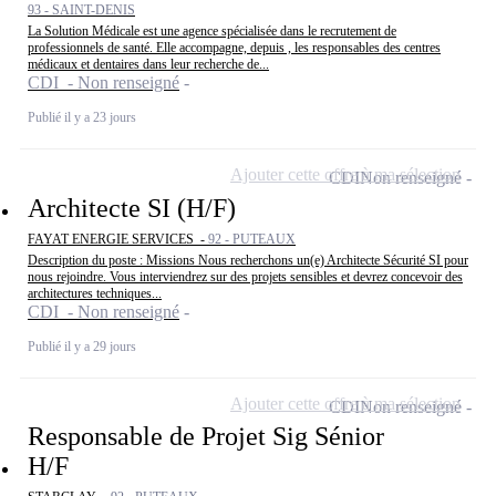
93 - SAINT-DENIS
La Solution Médicale est une agence spécialisée dans le recrutement de
professionnels de santé. Elle accompagne, depuis , les responsables des centres
médicaux et dentaires dans leur recherche de...
CDI - Non renseigné
Publié il y a 23 jours
Ajouter cette offre à ma sélection
CDI
Non renseigné
Architecte SI (H/F)
FAYAT ENERGIE SERVICES -
92 - PUTEAUX
Description du poste : Missions Nous recherchons un(e) Architecte Sécurité SI pour
nous rejoindre. Vous interviendrez sur des projets sensibles et devrez concevoir des
architectures techniques...
CDI - Non renseigné
Publié il y a 29 jours
Ajouter cette offre à ma sélection
CDI
Non renseigné
Responsable de Projet Sig Sénior
H/F