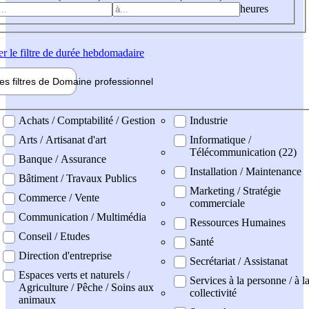
heures
er
le filtre de durée hebdomadaire
les filtres de
Domaine pro
fessionnel
ne professionel
Achats / Comptabilité / Gestion
Industrie
Arts / Artisanat d'art
Informatique /
Télécommunication (22)
Banque / Assurance
Installation / Maintenance
Bâtiment / Travaux Publics
Marketing / Stratégie
Commerce / Vente
commerciale
Communication / Multimédia
Ressources Humaines
Conseil / Etudes
Santé
Direction d'entreprise
Secrétariat / Assistanat
Espaces verts et naturels /
Services à la personne / à l
Agriculture / Pêche / Soins aux
collectivité
animaux