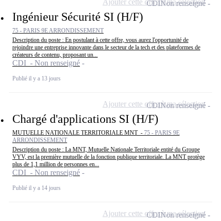
Ajouter cette offre à ma sélection
CDI
Non renseigné
Ingénieur Sécurité SI (H/F)
75 - PARIS 9E ARRONDISSEMENT
Description du poste : En postulant à cette offre, vous aurez l'opportunité de
rejoindre une entreprise innovante dans le secteur de la tech et des plateformes de
créateurs de contenu, proposant un...
CDI - Non renseigné
Publié il y a 13 jours
Ajouter cette offre à ma sélection
CDI
Non renseigné
Chargé d'applications SI (H/F)
MUTUELLE NATIONALE TERRITORIALE MNT -
75 - PARIS 9E
ARRONDISSEMENT
Description du poste : La MNT, Mutuelle Nationale Territoriale entité du Groupe
VYV, est la première mutuelle de la fonction publique territoriale. La MNT protège
plus de 1,1 million de personnes en...
CDI - Non renseigné
Publié il y a 14 jours
Ajouter cette offre à ma sélection
CDI
Non renseigné