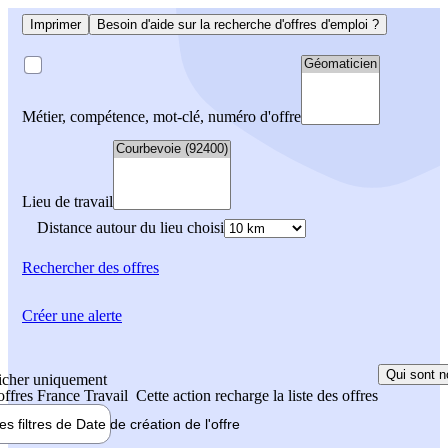
Imprimer
Besoin d'aide sur la recherche d'offres d'emploi ?
Métier, compétence, mot-clé, numéro d'offre
Lieu de travail
Distance autour du lieu choisi
Rechercher
des offres
Créer une alerte
Qui sont n
icher uniquement
 offres France Travail
Cette action recharge la liste des offres
les filtres de
Date de création
de l'offre