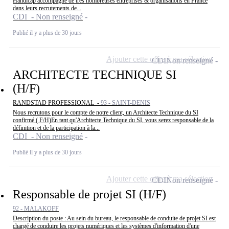
Handicap accompagne de très nombreuses entreprises & organisations en France
dans leurs recrutements de...
CDI - Non renseigné
Publié il y a plus de 30 jours
Ajouter cette offre à ma sélection
CDI
Non renseigné
ARCHITECTE TECHNIQUE SI
(H/F)
RANDSTAD PROFESSIONAL -
93 - SAINT-DENIS
Nous recrutons pour le compte de notre client, un Architecte Technique du SI
confirmé ( F/H)En tant qu'Architecte Technique du SI, vous serez responsable de la
définition et de la participation à la...
CDI - Non renseigné
Publié il y a plus de 30 jours
Ajouter cette offre à ma sélection
CDI
Non renseigné
Responsable de projet SI (H/F)
92 - MALAKOFF
Description du poste : Au sein du bureau, le responsable de conduite de projet SI est
chargé de conduire les projets numériques et les systèmes d'information d'une