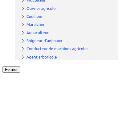
Fermer
Fermer
le détail de l'offre
/
Offre
sur
Offre précéden