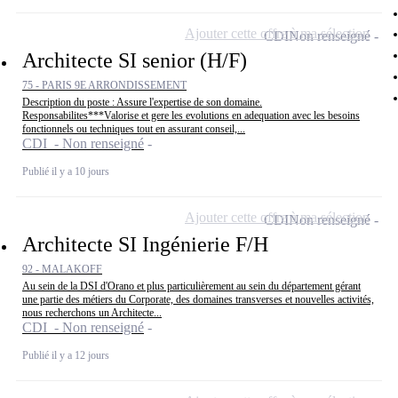
Ajouter cette offre à ma sélection
CDI
Non renseigné
Architecte SI senior (H/F)
75 - PARIS 9E ARRONDISSEMENT
Description du poste : Assure l'expertise de son domaine.
Responsabilites***Valorise et gere les evolutions en adequation avec les besoins
fonctionnels ou techniques tout en assurant conseil,...
CDI - Non renseigné
Publié il y a 10 jours
Ajouter cette offre à ma sélection
CDI
Non renseigné
Architecte SI Ingénierie F/H
92 - MALAKOFF
Au sein de la DSI d'Orano et plus particulièrement au sein du département gérant
une partie des métiers du Corporate, des domaines transverses et nouvelles activités,
nous recherchons un Architecte...
CDI - Non renseigné
Publié il y a 12 jours