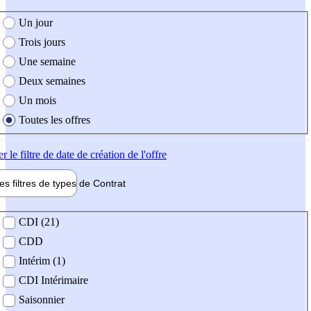
e création de l'offre
Un jour
Trois jours
Une semaine
Deux semaines
Un mois
Toutes les offres
er
le filtre de date de création de l'offre
les filtres de types de
Contrat
de contrat
CDI (21)
CDD
Intérim (1)
CDI Intérimaire
Saisonnier