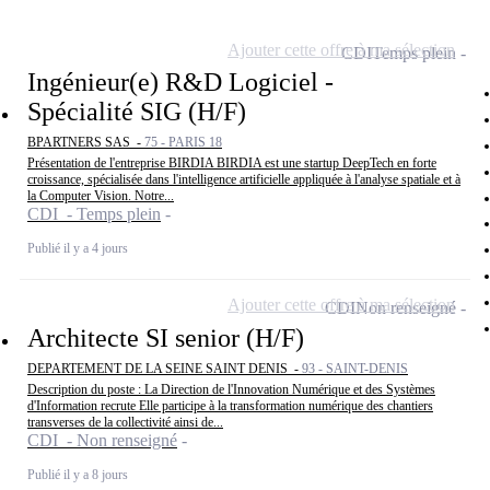
Ajouter cette offre à ma sélection
CDI
Temps plein
Ingénieur(e) R&D Logiciel -
Spécialité SIG (H/F)
BPARTNERS SAS -
75 - PARIS 18
Présentation de l'entreprise BIRDIA BIRDIA est une startup DeepTech en forte
croissance, spécialisée dans l'intelligence artificielle appliquée à l'analyse spatiale et à
la Computer Vision. Notre...
CDI - Temps plein
Publié il y a 4 jours
Ajouter cette offre à ma sélection
CDI
Non renseigné
Architecte SI senior (H/F)
DEPARTEMENT DE LA SEINE SAINT DENIS -
93 - SAINT-DENIS
Description du poste : La Direction de l'Innovation Numérique et des Systèmes
d'Information recrute Elle participe à la transformation numérique des chantiers
transverses de la collectivité ainsi de...
CDI - Non renseigné
Publié il y a 8 jours