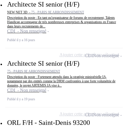
Architecte SI senior (H/F)
NEW NET 3D -
75 - PARIS 9E ARRONDISSEMENT
Description du poste : En tant qu'organisateur de forums de recrutement, Talents
Handicap accompagne de très nombreuses entreprises & organisations en France
dans leurs recrutements de...
CDI - Non renseigné
Publié il y a 16 jours
Ajouter cette offre à ma sélection
CDI
Non renseigné
Architecte SI senior (H/F)
75 - PARIS 9E ARRONDISSEMENT
Description du poste : Fortement attendu dans la stratégie ministérielle IA,
notamment par des entités comme la DRM confrontées à une forte volumétrie de
données, le projet ARTEMIS.IA vise à...
CDI - Non renseigné
Publié il y a 19 jours
Ajouter cette offre à ma sélection
CDI
Non renseigné
ORL F/H - Saint-Denis 93200