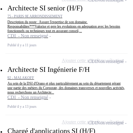
Architecte SI senior (H/F)
75 - PARIS 9E ARRONDISSEMENT
Description du poste : Assure l'expertise de son domaine.
Responsabilites***Valorise et gere les evolutions en adequation avec les besoins
fonctionnels ou techniques tout en assurant conseil,...
CDI - Non renseigné
Publié il y a 11 jours
Ajouter cette offre à ma sélection
CDI
Non renseigné
Architecte SI Ingénierie F/H
92 - MALAKOFF
Au sein de la DSI d'Orano et plus particulièrement au sein du département gérant
une partie des métiers du Corporate, des domaines transverses et nouvelles activités,
nous recherchons un Architecte...
CDI - Non renseigné
Publié il y a 13 jours
Ajouter cette offre à ma sélection
CDI
Non renseigné
Chargé d'applications SI (H/F)