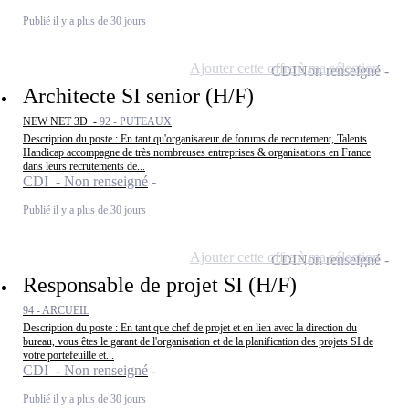
Publié il y a plus de 30 jours
Ajouter cette offre à ma sélection
CDI
Non renseigné
Architecte SI senior (H/F)
NEW NET 3D -
92 - PUTEAUX
Description du poste : En tant qu'organisateur de forums de recrutement, Talents
Handicap accompagne de très nombreuses entreprises & organisations en France
dans leurs recrutements de...
CDI - Non renseigné
Publié il y a plus de 30 jours
Ajouter cette offre à ma sélection
CDI
Non renseigné
Responsable de projet SI (H/F)
94 - ARCUEIL
Description du poste : En tant que chef de projet et en lien avec la direction du
bureau, vous êtes le garant de l'organisation et de la planification des projets SI de
votre portefeuille et...
CDI - Non renseigné
Publié il y a plus de 30 jours