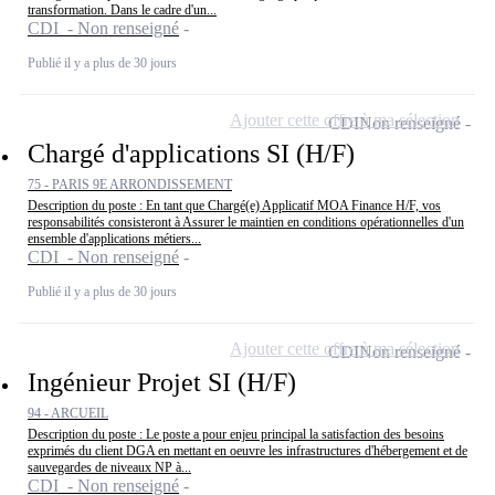
transformation. Dans le cadre d'un...
CDI - Non renseigné
Publié il y a plus de 30 jours
Ajouter cette offre à ma sélection
CDI
Non renseigné
Chargé d'applications SI (H/F)
75 - PARIS 9E ARRONDISSEMENT
Description du poste : En tant que Chargé(e) Applicatif MOA Finance H/F, vos
responsabilités consisteront à Assurer le maintien en conditions opérationnelles d'un
ensemble d'applications métiers...
CDI - Non renseigné
Publié il y a plus de 30 jours
Ajouter cette offre à ma sélection
CDI
Non renseigné
Ingénieur Projet SI (H/F)
94 - ARCUEIL
Description du poste : Le poste a pour enjeu principal la satisfaction des besoins
exprimés du client DGA en mettant en oeuvre les infrastructures d'hébergement et de
sauvegardes de niveaux NP à...
CDI - Non renseigné