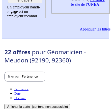
engagé ?
le site de l’UNEA
.
Un employeur handi-
engagé est un
employeur reconnu
Appliquer
les filtres
22 offres
pour Géomaticien -
Meudon (92190, 92360)
Trier par
Pertinence
Pertinence
Date
Distance
Afficher la carte
(contenu non-accessible)