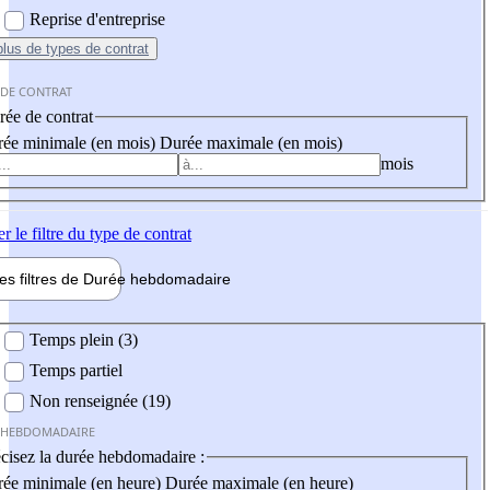
Reprise d'entreprise
plus
de types de contrat
 DE CONTRAT
ée de contrat
ée minimale (en mois)
Durée maximale (en mois)
mois
er
le filtre du type de contrat
les filtres de
Durée hebdo
madaire
 hebdomadaire
Temps plein (3)
Temps partiel
Non renseignée (19)
 HEBDOMADAIRE
cisez la durée hebdomadaire :
ée minimale (en heure)
Durée maximale (en heure)