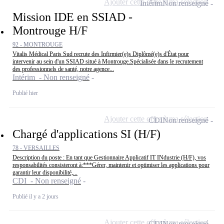
Ajouter cette offre à ma sélection
Intérim
Non renseigné
Mission IDE en SSIAD -
Montrouge H/F
92 - MONTROUGE
Vitalis Médical Paris Sud recrute des Infirmier(e)s Diplômé(e)s d'État pour
intervenir au sein d'un SSIAD situé à Montrouge.Spécialisée dans le recrutement
des professionnels de santé, notre agence...
Intérim - Non renseigné
Publié hier
Ajouter cette offre à ma sélection
CDI
Non renseigné
Chargé d'applications SI (H/F)
78 - VERSAILLES
Description du poste : En tant que Gestionnaire Applicatif IT INdustrie (H/F), vos
responsabilités consisteront à:***Gérer, maintenir et optimiser les applications pour
garantir leur disponibilité,...
CDI - Non renseigné
Publié il y a 2 jours
Ajouter cette offre à ma sélection
CDI
Non renseigné