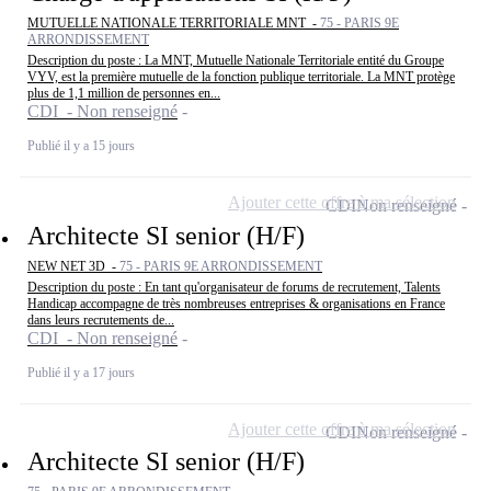
MUTUELLE NATIONALE TERRITORIALE MNT -
75 - PARIS 9E
ARRONDISSEMENT
Description du poste : La MNT, Mutuelle Nationale Territoriale entité du Groupe
VYV, est la première mutuelle de la fonction publique territoriale. La MNT protège
plus de 1,1 million de personnes en...
CDI - Non renseigné
Publié il y a 15 jours
Ajouter cette offre à ma sélection
CDI
Non renseigné
Architecte SI senior (H/F)
NEW NET 3D -
75 - PARIS 9E ARRONDISSEMENT
Description du poste : En tant qu'organisateur de forums de recrutement, Talents
Handicap accompagne de très nombreuses entreprises & organisations en France
dans leurs recrutements de...
CDI - Non renseigné
Publié il y a 17 jours
Ajouter cette offre à ma sélection
CDI
Non renseigné
Architecte SI senior (H/F)