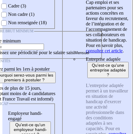
Cap emploi et ses
Cadre (3)
partenaires pour ses
actions concrètes en
Non cadre (1)
faveur du recrutement,
Non renseignée (18)
de l’intégration et de
l’accompagnement de
IRE BRUT MINIMUM
ses collaborateurs en
situation de handicap.
re minimum
Pour en savoir plus,
consultez cet article
.
ssez une périodicité pour le salaire saisi
Entreprise adaptée
NITÉS
Qu'est-ce qu'une
z parmi les 1ers à postuler
entreprise adaptée
?
urquoi serez-vous parmi les
premiers à postuler ?
L'entreprise adaptée
es de plus de 15 jours,
permet à un travailleur
tant moins de 4 candidatures
en situation de
t France Travail est informé)
handicap d'exercer
ICAP
une activité
professionnelle dans
Employeur handi-
des conditions
engagé
adaptées à ses
Qu'est-ce qu'un
capacités. Pour en
employeur handi-
savoir plus,
consultez