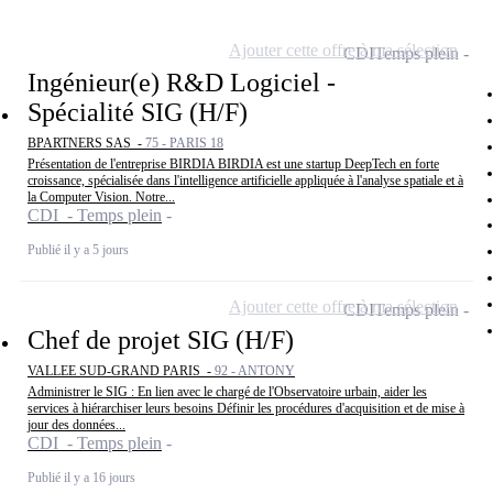
Ajouter cette offre à ma sélection
CDI
Temps plein
Ingénieur(e) R&D Logiciel -
Spécialité SIG (H/F)
BPARTNERS SAS -
75 - PARIS 18
Présentation de l'entreprise BIRDIA BIRDIA est une startup DeepTech en forte
croissance, spécialisée dans l'intelligence artificielle appliquée à l'analyse spatiale et à
la Computer Vision. Notre...
CDI - Temps plein
Publié il y a 5 jours
Ajouter cette offre à ma sélection
CDI
Temps plein
Chef de projet SIG (H/F)
VALLEE SUD-GRAND PARIS -
92 - ANTONY
Administrer le SIG : En lien avec le chargé de l'Observatoire urbain, aider les
services à hiérarchiser leurs besoins Définir les procédures d'acquisition et de mise à
jour des données...
CDI - Temps plein
Publié il y a 16 jours