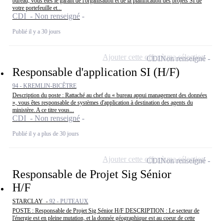
bureau, vous êtes le garant de l'organisation et de la planification des projets SI de
votre portefeuille et...
CDI - Non renseigné
Publié il y a 30 jours
Ajouter cette offre à ma sélection
CDI
Non renseigné
Responsable d'application SI (H/F)
94 - KREMLIN-BICÊTRE
Description du poste : Rattaché au chef du « bureau appui management des données
», vous êtes responsable de systèmes d'application à destination des agents du
ministère. A ce titre vous...
CDI - Non renseigné
Publié il y a plus de 30 jours
Ajouter cette offre à ma sélection
CDI
Non renseigné
Responsable de Projet Sig Sénior
H/F
STARCLAY -
92 - PUTEAUX
POSTE : Responsable de Projet Sig Sénior H/F DESCRIPTION : Le secteur de
l'énergie est en pleine mutation, et la donnée géographique est au coeur de cette