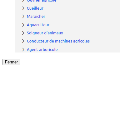
Fermer
Fermer
le détail de l'offre
/
Offre
sur
Offre précéden