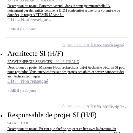
75 - PARIS 9E ARRONDISSEMENT
Description du poste : Fortement attendu dans la stratégie ministérielle IA,
notamment par des entités comme la DRM confrontées à une forte volumétrie de
données, le projet ARTEMIS.IA vise à...
CDI - Non renseigné
Publié il y a 20 jours
Ajouter cette offre à ma sélection
CDI
Non renseigné
Architecte SI (H/F)
FAYAT ENERGIE SERVICES -
92 - PUTEAUX
Description du poste : Missions Nous recherchons un(e) Architecte Sécurité SI pour
nous rejoindre. Vous interviendrez sur des projets sensibles et devrez concevoir des
architectures techniques...
CDI - Non renseigné
Publié il y a 30 jours
Ajouter cette offre à ma sélection
CDI
Non renseigné
Responsable de projet SI (H/F)
94 - ARCUEIL
Description du poste : En tant que chef de projet et en lien avec la direction du