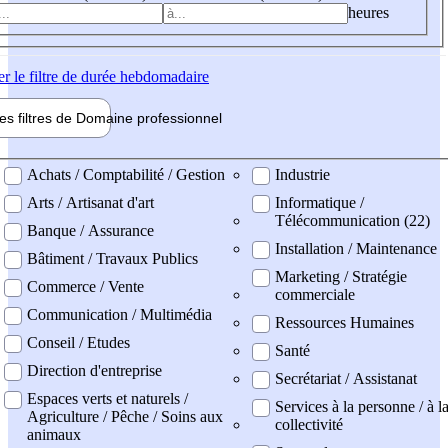
heures
er
le filtre de durée hebdomadaire
les filtres de
Domaine pro
fessionnel
ne professionel
Achats / Comptabilité / Gestion
Industrie
Arts / Artisanat d'art
Informatique /
Télécommunication (22)
Banque / Assurance
Installation / Maintenance
Bâtiment / Travaux Publics
Marketing / Stratégie
Commerce / Vente
commerciale
Communication / Multimédia
Ressources Humaines
Conseil / Etudes
Santé
Direction d'entreprise
Secrétariat / Assistanat
Espaces verts et naturels /
Services à la personne / à l
Agriculture / Pêche / Soins aux
collectivité
animaux