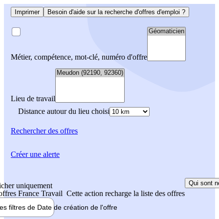
Imprimer
Besoin d'aide sur la recherche d'offres d'emploi ?
Métier, compétence, mot-clé, numéro d'offre
Lieu de travail
Distance autour du lieu choisi
Rechercher
des offres
Créer une alerte
Qui sont n
icher uniquement
 offres France Travail
Cette action recharge la liste des offres
les filtres de
Date de création
de l'offre