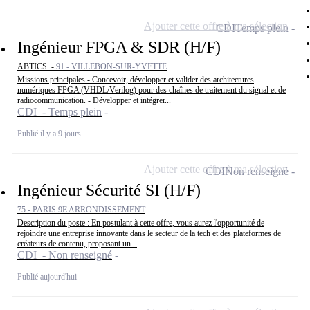
Ajouter cette offre à ma sélection
CDI
Temps plein
Ingénieur FPGA & SDR (H/F)
ABTICS -
91 - VILLEBON-SUR-YVETTE
Missions principales - Concevoir, développer et valider des architectures
numériques FPGA (VHDL/Verilog) pour des chaînes de traitement du signal et de
radiocommunication. - Développer et intégrer...
CDI - Temps plein
Publié il y a 9 jours
Ajouter cette offre à ma sélection
CDI
Non renseigné
Ingénieur Sécurité SI (H/F)
75 - PARIS 9E ARRONDISSEMENT
Description du poste : En postulant à cette offre, vous aurez l'opportunité de
rejoindre une entreprise innovante dans le secteur de la tech et des plateformes de
créateurs de contenu, proposant un...
CDI - Non renseigné
Publié aujourd'hui