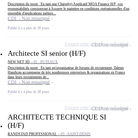
Description du poste : En tant que Chargé(e) Applicatif MOA Finance H/F, vos
responsabilités consisteront à Assurer le maintien en conditions opérationnelles d'un
ensemble d'applications métiers...
CDI - Non renseigné
Publié il y a plus de 30 jours
Ajouter cette offre à ma sélection
CDI
Non renseigné
Architecte SI senior (H/F)
NEW NET 3D -
92 - PUTEAUX
Description du poste : En tant qu'organisateur de forums de recrutement, Talents
Handicap accompagne de très nombreuses entreprises & organisations en France
dans leurs recrutements de...
CDI - Non renseigné
Publié il y a plus de 30 jours
Ajouter cette offre à ma sélection
CDI
Non renseigné
ARCHITECTE TECHNIQUE SI
(H/F)
RANDSTAD PROFESSIONAL -
93 - SAINT-DENIS