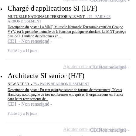
Chargé d'applications SI (H/F)
MUTUELLE NATIONALE TERRITORIALE MNT -
75 - PARIS 9E
ARRONDISSEMENT
Description du poste : La MNT, Mutuelle Nationale Territoriale entité du Groupe
VYV, est la première mutuelle de la fonction publique territoriale. La MNT protège
plus de 1,1 million de personnes en...
CDI - Non renseigné
Publié il y a 14 jours
Ajouter cette offre à ma sélection
CDI
Non renseigné
Architecte SI senior (H/F)
NEW NET 3D -
75 - PARIS 9E ARRONDISSEMENT
Description du poste : En tant qu'organisateur de forums de recrutement, Talents
Handicap accompagne de très nombreuses entreprises & organisations en France
dans leurs recrutements de...
CDI - Non renseigné
Publié il y a 16 jours
Ajouter cette offre à ma sélection
CDI
Non renseigné