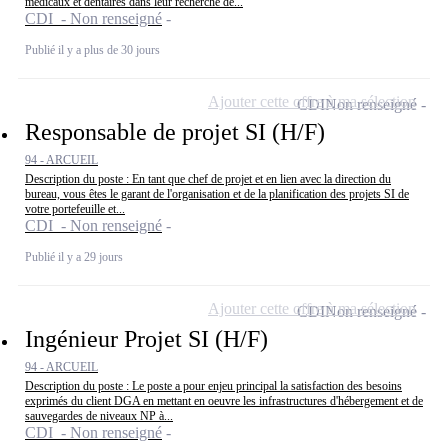
médicaux et dentaires dans leur recherche de...
CDI - Non renseigné
Publié il y a plus de 30 jours
Ajouter cette offre à ma sélection
CDI
Non renseigné
Responsable de projet SI (H/F)
94 - ARCUEIL
Description du poste : En tant que chef de projet et en lien avec la direction du
bureau, vous êtes le garant de l'organisation et de la planification des projets SI de
votre portefeuille et...
CDI - Non renseigné
Publié il y a 29 jours
Ajouter cette offre à ma sélection
CDI
Non renseigné
Ingénieur Projet SI (H/F)
94 - ARCUEIL
Description du poste : Le poste a pour enjeu principal la satisfaction des besoins
exprimés du client DGA en mettant en oeuvre les infrastructures d'hébergement et de
sauvegardes de niveaux NP à...
CDI - Non renseigné