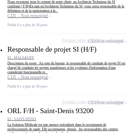
Nous recrutons pour le compte de notre client, un Architecte Technique du SI
confirmé ( F/H)En tant qu'Architecte Technique du SI, vous serez responsable de la
définition et de la participation à la...
CDI - Non renseigné
Publié il y a plus de 30 jours
Ajouter cette offre à ma sélection
CDI
Non renseigné
Responsable de projet SI (H/F)
92 - MALAKOFF
Description du poste : Au sein du bureau, le responsable de conduite de projet SI est
chargé de conduire les projets numériques et les systèmes d'information d'une
complexité fonctionnelle et...
CDI - Non renseigné
Publié il y a plus de 30 jours
Ajouter cette offre à ma sélection
CDI
Non renseigné
ORL F/H - Saint-Denis 93200
93 - SAINT-DENIS
La Solution Médicale est une agence spécialisée dans le recrutement de
professionnels de santé. Elle accompagne, depuis , les responsables des centres