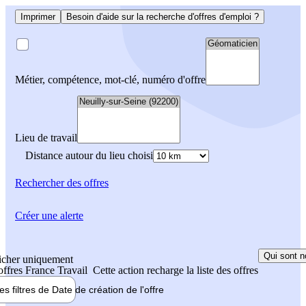
Imprimer
Besoin d'aide sur la recherche d'offres d'emploi ?
Métier, compétence, mot-clé, numéro d'offre
Lieu de travail
Distance autour du lieu choisi
Rechercher
des offres
Créer une alerte
Qui sont n
icher uniquement
 offres France Travail
Cette action recharge la liste des offres
les filtres de
Date de création
de l'offre