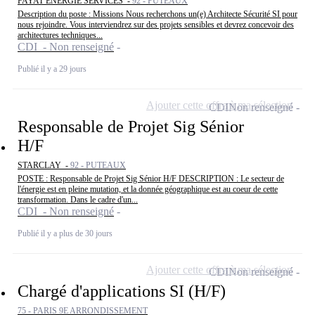
FAYAT ENERGIE SERVICES -
92 - PUTEAUX
Description du poste : Missions Nous recherchons un(e) Architecte Sécurité SI pour
nous rejoindre. Vous interviendrez sur des projets sensibles et devrez concevoir des
architectures techniques...
CDI - Non renseigné
Publié il y a 29 jours
Ajouter cette offre à ma sélection
CDI
Non renseigné
Responsable de Projet Sig Sénior
H/F
STARCLAY -
92 - PUTEAUX
POSTE : Responsable de Projet Sig Sénior H/F DESCRIPTION : Le secteur de
l'énergie est en pleine mutation, et la donnée géographique est au coeur de cette
transformation. Dans le cadre d'un...
CDI - Non renseigné
Publié il y a plus de 30 jours
Ajouter cette offre à ma sélection
CDI
Non renseigné
Chargé d'applications SI (H/F)
75 - PARIS 9E ARRONDISSEMENT