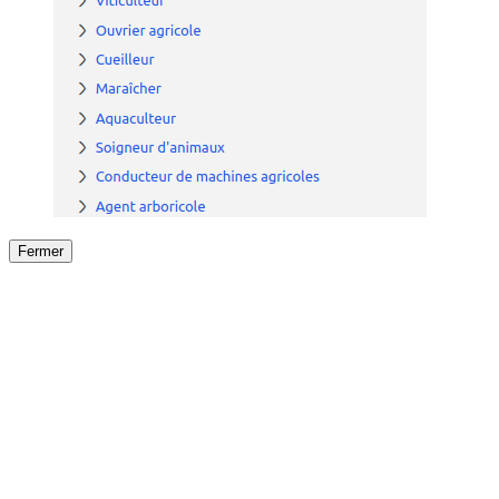
Fermer
Fermer
le détail de l'offre
/
Offre
sur
Offre précéden