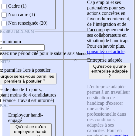
Cap emploi et ses
Cadre (1)
partenaires pour ses
actions concrètes en
Non cadre (1)
faveur du recrutement,
Non renseignée (20)
de l’intégration et de
l’accompagnement de
IRE BRUT MINIMUM
ses collaborateurs en
situation de handicap.
re minimum
Pour en savoir plus,
consultez cet article
.
ssez une périodicité pour le salaire saisi
Entreprise adaptée
NITÉS
Qu'est-ce qu'une
z parmi les 1ers à postuler
entreprise adaptée
?
urquoi serez-vous parmi les
premiers à postuler ?
L'entreprise adaptée
es de plus de 15 jours,
permet à un travailleur
tant moins de 4 candidatures
en situation de
t France Travail est informé)
handicap d'exercer
ICAP
une activité
professionnelle dans
Employeur handi-
des conditions
engagé
adaptées à ses
Qu'est-ce qu'un
capacités. Pour en
employeur handi-
savoir plus,
consultez