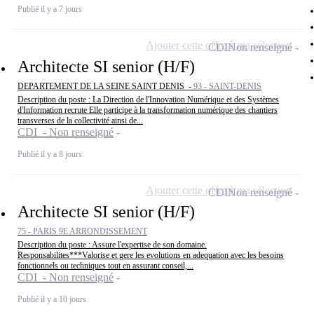
Publié il y a 7 jours
Ajouter cette offre à ma sélection
CDI
Non renseigné
Architecte SI senior (H/F)
DEPARTEMENT DE LA SEINE SAINT DENIS -
93 - SAINT-DENIS
Description du poste : La Direction de l'Innovation Numérique et des Systèmes
d'Information recrute Elle participe à la transformation numérique des chantiers
transverses de la collectivité ainsi de...
CDI - Non renseigné
Publié il y a 8 jours
Ajouter cette offre à ma sélection
CDI
Non renseigné
Architecte SI senior (H/F)
75 - PARIS 9E ARRONDISSEMENT
Description du poste : Assure l'expertise de son domaine.
Responsabilites***Valorise et gere les evolutions en adequation avec les besoins
fonctionnels ou techniques tout en assurant conseil,...
CDI - Non renseigné
Publié il y a 10 jours