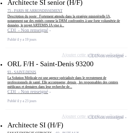
Architecte SI senior (H/F)
75 - PARIS 9E ARRONDISSEMENT
Description du poste : Fortement attendu dans la stratégie ministérielle IA,
notamment par des entités comme la DRM confrontées à une forte volumétrie de
données, le projet ARTEMIS.IA vise à...
CDI - Non renseigné
Publié il y a 19 jours
Ajouter cette offre à ma sélection
CDI
Non renseigné
ORL F/H - Saint-Denis 93200
93 - SAINT-DENIS
La Solution Médicale est une agence spécialisée dans le recrutement de
professionnels de santé. Elle accompagne, depuis , les responsables des centres
médicaux et dentaires dans leur recherche de...
CDI - Non renseigné
Publié il y a 23 jours
Ajouter cette offre à ma sélection
CDI
Non renseigné
Architecte SI (H/F)