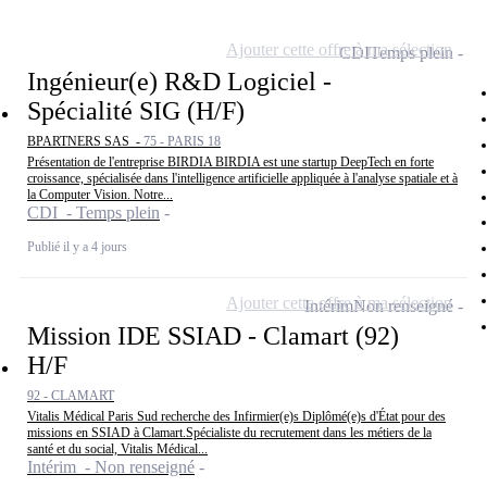
Ajouter cette offre à ma sélection
CDI
Temps plein
Ingénieur(e) R&D Logiciel -
Spécialité SIG (H/F)
BPARTNERS SAS -
75 - PARIS 18
Présentation de l'entreprise BIRDIA BIRDIA est une startup DeepTech en forte
croissance, spécialisée dans l'intelligence artificielle appliquée à l'analyse spatiale et à
la Computer Vision. Notre...
CDI - Temps plein
Publié il y a 4 jours
Ajouter cette offre à ma sélection
Intérim
Non renseigné
Mission IDE SSIAD - Clamart (92)
H/F
92 - CLAMART
Vitalis Médical Paris Sud recherche des Infirmier(e)s Diplômé(e)s d'État pour des
missions en SSIAD à Clamart.Spécialiste du recrutement dans les métiers de la
santé et du social, Vitalis Médical...
Intérim - Non renseigné