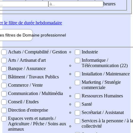
heures
er
le filtre de durée hebdomadaire
les filtres de
Domaine pro
fessionnel
ne professionel
Achats / Comptabilité / Gestion
Industrie
Arts / Artisanat d'art
Informatique /
Télécommunication (22)
Banque / Assurance
Installation / Maintenance
Bâtiment / Travaux Publics
Marketing / Stratégie
Commerce / Vente
commerciale
Communication / Multimédia
Ressources Humaines
Conseil / Etudes
Santé
Direction d'entreprise
Secrétariat / Assistanat
Espaces verts et naturels /
Services à la personne / à l
Agriculture / Pêche / Soins aux
collectivité
animaux