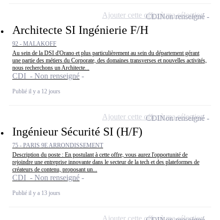
Ajouter cette offre à ma sélection
CDI
Non renseigné
Architecte SI Ingénierie F/H
92 - MALAKOFF
Au sein de la DSI d'Orano et plus particulièrement au sein du département gérant
une partie des métiers du Corporate, des domaines transverses et nouvelles activités,
nous recherchons un Architecte...
CDI - Non renseigné
Publié il y a 12 jours
Ajouter cette offre à ma sélection
CDI
Non renseigné
Ingénieur Sécurité SI (H/F)
75 - PARIS 9E ARRONDISSEMENT
Description du poste : En postulant à cette offre, vous aurez l'opportunité de
rejoindre une entreprise innovante dans le secteur de la tech et des plateformes de
créateurs de contenu, proposant un...
CDI - Non renseigné
Publié il y a 13 jours
Ajouter cette offre à ma sélection
CDI
Non renseigné