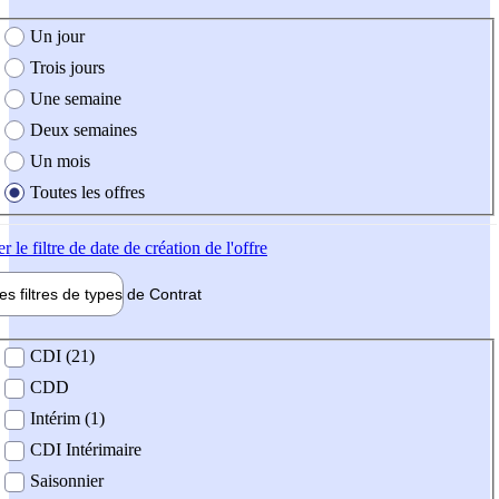
e création de l'offre
Un jour
Trois jours
Une semaine
Deux semaines
Un mois
Toutes les offres
er
le filtre de date de création de l'offre
les filtres de types de
Contrat
de contrat
CDI (21)
CDD
Intérim (1)
CDI Intérimaire
Saisonnier