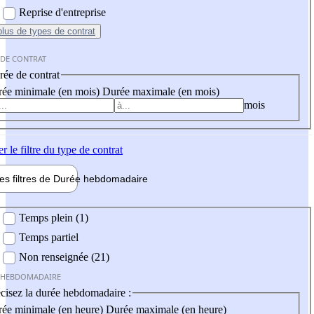
Reprise d'entreprise
plus
de types de contrat
 DE CONTRAT
ée de contrat
ée minimale (en mois)
Durée maximale (en mois)
mois
er
le filtre du type de contrat
les filtres de
Durée hebdo
madaire
 hebdomadaire
Temps plein (1)
Temps partiel
Non renseignée (21)
 HEBDOMADAIRE
cisez la durée hebdomadaire :
ée minimale (en heure)
Durée maximale (en heure)