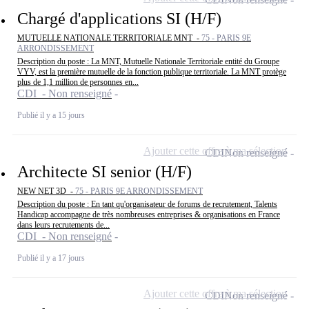
Chargé d'applications SI (H/F)
MUTUELLE NATIONALE TERRITORIALE MNT -
75 - PARIS 9E
ARRONDISSEMENT
Description du poste : La MNT, Mutuelle Nationale Territoriale entité du Groupe
VYV, est la première mutuelle de la fonction publique territoriale. La MNT protège
plus de 1,1 million de personnes en...
CDI - Non renseigné
Publié il y a 15 jours
Ajouter cette offre à ma sélection
CDI
Non renseigné
Architecte SI senior (H/F)
NEW NET 3D -
75 - PARIS 9E ARRONDISSEMENT
Description du poste : En tant qu'organisateur de forums de recrutement, Talents
Handicap accompagne de très nombreuses entreprises & organisations en France
dans leurs recrutements de...
CDI - Non renseigné
Publié il y a 17 jours
Ajouter cette offre à ma sélection
CDI
Non renseigné