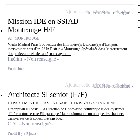
Ajouter cette offre à ma sélection
Intérim
Non renseigné
Mission IDE en SSIAD -
Montrouge H/F
92 - MONTROUGE
Vitalis Médical Paris Sud recrute des Infirmier(e)s Diplômé(e)s d'État pour
intervenir au sein d'un SSIAD situé à Montrouge.Spécialisée dans le recrutement
des professionnels de santé, notre agence...
Intérim - Non renseigné
Publié hier
Ajouter cette offre à ma sélection
CDI
Non renseigné
Architecte SI senior (H/F)
DEPARTEMENT DE LA SEINE SAINT DENIS -
93 - SAINT-DENIS
Description du poste : La Direction de l'Innovation Numérique et des Systèmes
d'Information recrute Elle participe à la transformation numérique des chantiers
transverses de la collectivité ainsi de...
CDI - Non renseigné
Publié il y a 9 jours