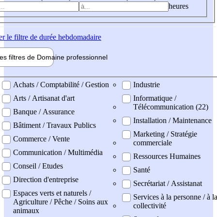
heures
er
le filtre de durée hebdomadaire
les filtres de
Domaine pro
fessionnel
ne professionel
Achats / Comptabilité / Gestion
Industrie
Arts / Artisanat d'art
Informatique /
Télécommunication (22)
Banque / Assurance
Installation / Maintenance
Bâtiment / Travaux Publics
Marketing / Stratégie
Commerce / Vente
commerciale
Communication / Multimédia
Ressources Humaines
Conseil / Etudes
Santé
Direction d'entreprise
Secrétariat / Assistanat
Espaces verts et naturels /
Services à la personne / à l
Agriculture / Pêche / Soins aux
collectivité
animaux