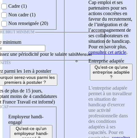
Cap emploi et ses
Cadre (1)
partenaires pour ses
actions concrètes en
Non cadre (1)
faveur du recrutement,
Non renseignée (20)
de l’intégration et de
l’accompagnement de
IRE BRUT MINIMUM
ses collaborateurs en
situation de handicap.
re minimum
Pour en savoir plus,
consultez cet article
.
ssez une périodicité pour le salaire saisi
Entreprise adaptée
NITÉS
Qu'est-ce qu'une
z parmi les 1ers à postuler
entreprise adaptée
?
urquoi serez-vous parmi les
premiers à postuler ?
L'entreprise adaptée
es de plus de 15 jours,
permet à un travailleur
tant moins de 4 candidatures
en situation de
t France Travail est informé)
handicap d'exercer
ICAP
une activité
professionnelle dans
Employeur handi-
des conditions
engagé
adaptées à ses
Qu'est-ce qu'un
capacités. Pour en
employeur handi-
savoir plus,
consultez