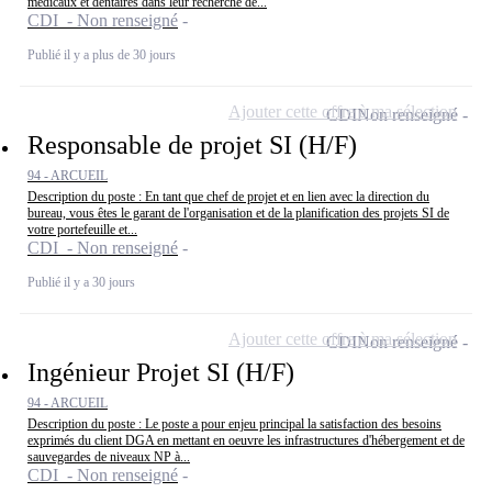
médicaux et dentaires dans leur recherche de...
CDI - Non renseigné
Publié il y a plus de 30 jours
Ajouter cette offre à ma sélection
CDI
Non renseigné
Responsable de projet SI (H/F)
94 - ARCUEIL
Description du poste : En tant que chef de projet et en lien avec la direction du
bureau, vous êtes le garant de l'organisation et de la planification des projets SI de
votre portefeuille et...
CDI - Non renseigné
Publié il y a 30 jours
Ajouter cette offre à ma sélection
CDI
Non renseigné
Ingénieur Projet SI (H/F)
94 - ARCUEIL
Description du poste : Le poste a pour enjeu principal la satisfaction des besoins
exprimés du client DGA en mettant en oeuvre les infrastructures d'hébergement et de
sauvegardes de niveaux NP à...
CDI - Non renseigné