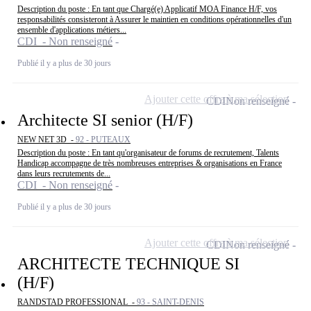
Description du poste : En tant que Chargé(e) Applicatif MOA Finance H/F, vos
responsabilités consisteront à Assurer le maintien en conditions opérationnelles d'un
ensemble d'applications métiers...
CDI - Non renseigné
Publié il y a plus de 30 jours
Ajouter cette offre à ma sélection
CDI
Non renseigné
Architecte SI senior (H/F)
NEW NET 3D -
92 - PUTEAUX
Description du poste : En tant qu'organisateur de forums de recrutement, Talents
Handicap accompagne de très nombreuses entreprises & organisations en France
dans leurs recrutements de...
CDI - Non renseigné
Publié il y a plus de 30 jours
Ajouter cette offre à ma sélection
CDI
Non renseigné
ARCHITECTE TECHNIQUE SI
(H/F)
RANDSTAD PROFESSIONAL -
93 - SAINT-DENIS