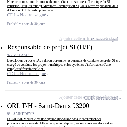
Nous recrutons pour le compte de notre client, un Architecte Technique du SI
confirmé ( F/H)En tant qu'Architecte Technique du SI, vous serez responsable de la
définition et de la participation à la...
CDI - Non renseigné
Publié il y a plus de 30 jours
Ajouter cette offre à ma sélection
CDI
Non renseigné
Responsable de projet SI (H/F)
92 - MALAKOFF
Description du poste : Au sein du bureau, le responsable de conduite de projet SI est
chargé de conduire les projets numériques et les systèmes d'information d'une
complexité fonctionnelle et...
CDI - Non renseigné
Publié il y a plus de 30 jours
Ajouter cette offre à ma sélection
CDI
Non renseigné
ORL F/H - Saint-Denis 93200
93 - SAINT-DENIS
La Solution Médicale est une agence spécialisée dans le recrutement de
professionnels de santé. Elle accompagne, depuis , les responsables des centres