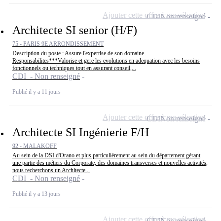
Ajouter cette offre à ma sélection
CDI
Non renseigné
Architecte SI senior (H/F)
75 - PARIS 9E ARRONDISSEMENT
Description du poste : Assure l'expertise de son domaine.
Responsabilites***Valorise et gere les evolutions en adequation avec les besoins
fonctionnels ou techniques tout en assurant conseil,...
CDI - Non renseigné
Publié il y a 11 jours
Ajouter cette offre à ma sélection
CDI
Non renseigné
Architecte SI Ingénierie F/H
92 - MALAKOFF
Au sein de la DSI d'Orano et plus particulièrement au sein du département gérant
une partie des métiers du Corporate, des domaines transverses et nouvelles activités,
nous recherchons un Architecte...
CDI - Non renseigné
Publié il y a 13 jours
Ajouter cette offre à ma sélection
CDI
Non renseigné