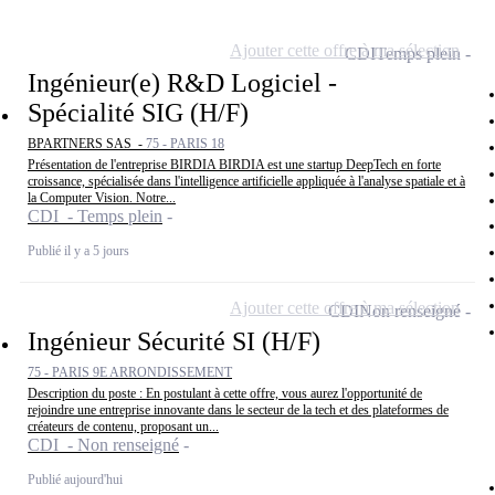
Ajouter cette offre à ma sélection
CDI
Temps plein
Ingénieur(e) R&D Logiciel -
Spécialité SIG (H/F)
BPARTNERS SAS -
75 - PARIS 18
Présentation de l'entreprise BIRDIA BIRDIA est une startup DeepTech en forte
croissance, spécialisée dans l'intelligence artificielle appliquée à l'analyse spatiale et à
la Computer Vision. Notre...
CDI - Temps plein
Publié il y a 5 jours
Ajouter cette offre à ma sélection
CDI
Non renseigné
Ingénieur Sécurité SI (H/F)
75 - PARIS 9E ARRONDISSEMENT
Description du poste : En postulant à cette offre, vous aurez l'opportunité de
rejoindre une entreprise innovante dans le secteur de la tech et des plateformes de
créateurs de contenu, proposant un...
CDI - Non renseigné
Publié aujourd'hui