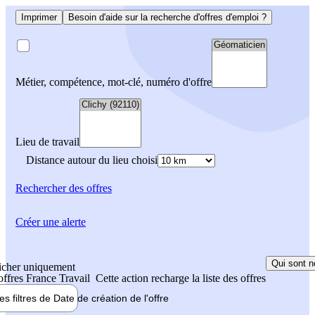
Imprimer
Besoin d'aide sur la recherche d'offres d'emploi ?
Métier, compétence, mot-clé, numéro d'offre
Lieu de travail
Distance autour du lieu choisi
Rechercher
des offres
Créer une alerte
Qui sont n
icher uniquement
 offres France Travail
Cette action recharge la liste des offres
les filtres de
Date de création
de l'offre