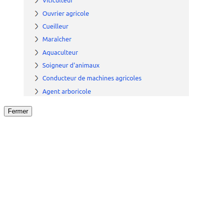
Fermer
Fermer
le détail de l'offre
/
Offre
sur
Offre précéden