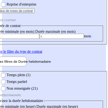
Reprise d'entreprise
plus
de types de contrat
 DE CONTRAT
ée de contrat
ée minimale (en mois)
Durée maximale (en mois)
mois
er
le filtre du type de contrat
les filtres de
Durée hebdo
madaire
 hebdomadaire
Temps plein (1)
Temps partiel
Non renseignée (21)
 HEBDOMADAIRE
cisez la durée hebdomadaire :
ée minimale (en heure)
Durée maximale (en heure)