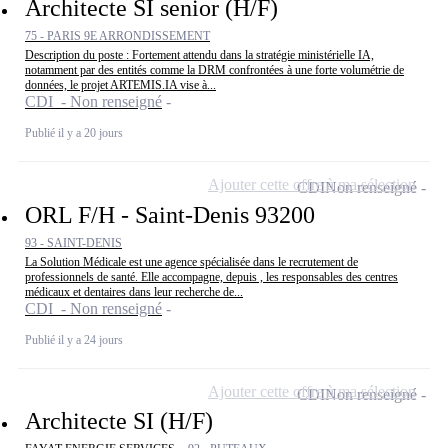
Architecte SI senior (H/F)
75 - PARIS 9E ARRONDISSEMENT
Description du poste : Fortement attendu dans la stratégie ministérielle IA,
notamment par des entités comme la DRM confrontées à une forte volumétrie de
données, le projet ARTEMIS.IA vise à...
CDI - Non renseigné
Publié il y a 20 jours
Ajouter cette offre à ma sélection
CDI
Non renseigné
ORL F/H - Saint-Denis 93200
93 - SAINT-DENIS
La Solution Médicale est une agence spécialisée dans le recrutement de
professionnels de santé. Elle accompagne, depuis , les responsables des centres
médicaux et dentaires dans leur recherche de...
CDI - Non renseigné
Publié il y a 24 jours
Ajouter cette offre à ma sélection
CDI
Non renseigné
Architecte SI (H/F)