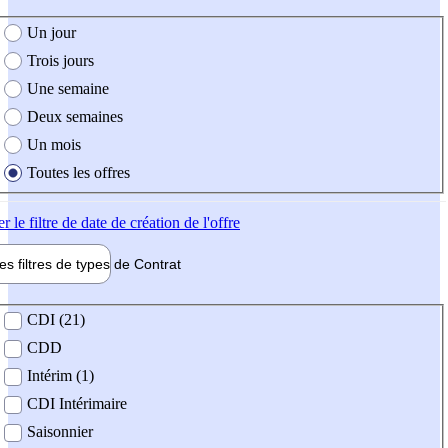
e création de l'offre
Un jour
Trois jours
Une semaine
Deux semaines
Un mois
Toutes les offres
er
le filtre de date de création de l'offre
les filtres de types de
Contrat
de contrat
CDI (21)
CDD
Intérim (1)
CDI Intérimaire
Saisonnier