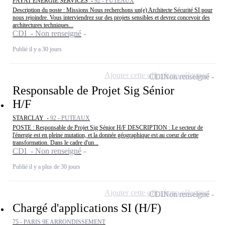
FAYAT ENERGIE SERVICES -
92 - PUTEAUX
Description du poste : Missions Nous recherchons un(e) Architecte Sécurité SI pour
nous rejoindre. Vous interviendrez sur des projets sensibles et devrez concevoir des
architectures techniques...
CDI - Non renseigné
Publié il y a 30 jours
Ajouter cette offre à ma sélection
CDI
Non renseigné
Responsable de Projet Sig Sénior
H/F
STARCLAY -
92 - PUTEAUX
POSTE : Responsable de Projet Sig Sénior H/F DESCRIPTION : Le secteur de
l'énergie est en pleine mutation, et la donnée géographique est au coeur de cette
transformation. Dans le cadre d'un...
CDI - Non renseigné
Publié il y a plus de 30 jours
Ajouter cette offre à ma sélection
CDI
Non renseigné
Chargé d'applications SI (H/F)
75 - PARIS 9E ARRONDISSEMENT