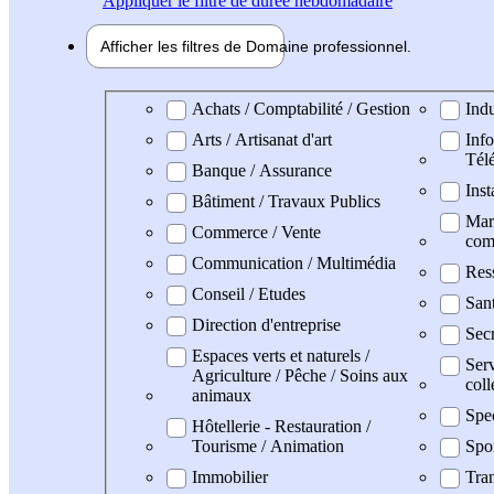
Appliquer
le filtre de durée hebdomadaire
Afficher les filtres de
Domaine pro
fessionnel
Domaine professionel
Achats / Comptabilité / Gestion
Indu
Arts / Artisanat d'art
Info
Tél
Banque / Assurance
Inst
Bâtiment / Travaux Publics
Mark
Commerce / Vente
com
Communication / Multimédia
Res
Conseil / Etudes
Sant
Direction d'entreprise
Secr
Espaces verts et naturels /
Serv
Agriculture / Pêche / Soins aux
coll
animaux
Spe
Hôtellerie - Restauration /
Tourisme / Animation
Spo
Immobilier
Tran