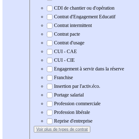
CDI de chantier ou d'opération
Contrat d'Engagement Educatif
Contrat intermittent
Contrat pacte
Contrat d'usage
CUI - CAE
CUI - CIE
Engagement à servir dans la réserve
Franchise
Insertion par l'activ.éco.
Portage salarial
Profession commerciale
Profession libérale
Reprise d'entreprise
Voir plus
de types de contrat