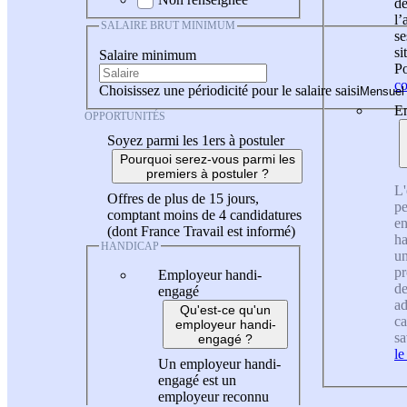
de
l
SALAIRE BRUT MINIMUM
se
si
Salaire minimum
Po
co
Choisissez une périodicité pour le salaire saisi
En
OPPORTUNITÉS
Soyez parmi les 1ers à postuler
Pourquoi serez-vous parmi les
premiers à postuler ?
L'
Offres de plus de 15 jours,
pe
comptant moins de 4 candidatures
en
(dont France Travail est informé)
ha
HANDICAP
un
pr
Employeur handi-
de
engagé
ad
Qu'est-ce qu'un
ca
employeur handi-
sa
engagé ?
le
Un employeur handi-
engagé est un
employeur reconnu