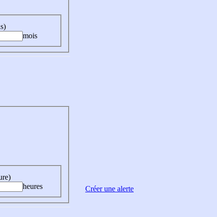
s)
mois
ure)
heures
Créer une alerte