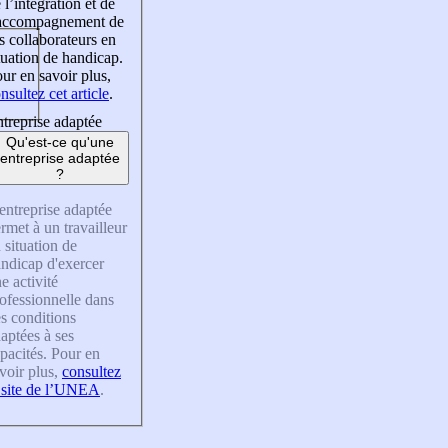
 l’intégration et de
’accompagnement de
s collaborateurs en
tuation de handicap.
ur en savoir plus,
nsultez cet article
.
treprise adaptée
Qu'est-ce qu'une
entreprise adaptée
?
entreprise adaptée
rmet à un travailleur
 situation de
ndicap d'exercer
e activité
ofessionnelle dans
s conditions
aptées à ses
pacités. Pour en
voir plus,
consultez
 site de l’UNEA
.