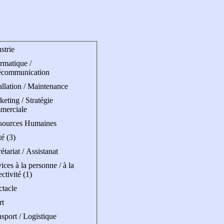
strie
rmatique /
écommunication
allation / Maintenance
eting / Stratégie
merciale
sources Humaines
é (3)
étariat / Assistanat
ices à la personne / à la
ectivité (1)
ctacle
rt
sport / Logistique