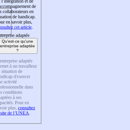
 l’intégration et de
’accompagnement de
s collaborateurs en
tuation de handicap.
ur en savoir plus,
nsultez cet article
.
treprise adaptée
Qu'est-ce qu'une
entreprise adaptée
?
entreprise adaptée
rmet à un travailleur
 situation de
ndicap d'exercer
e activité
ofessionnelle dans
s conditions
aptées à ses
pacités. Pour en
voir plus,
consultez
 site de l’UNEA
.