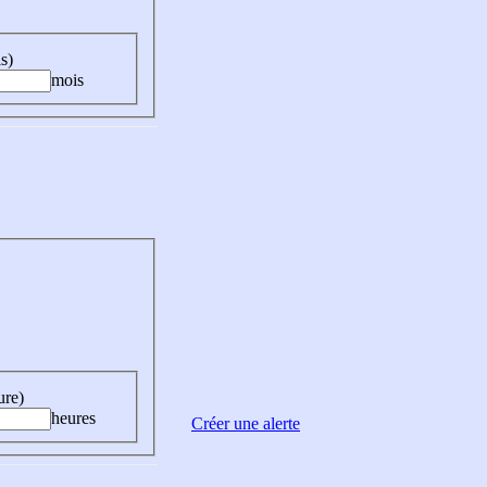
s)
mois
ure)
heures
Créer une alerte