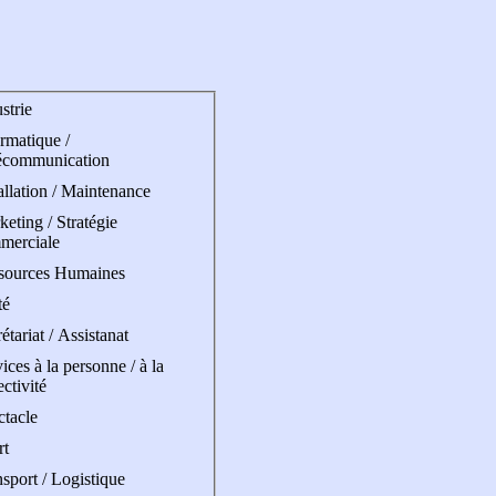
strie
rmatique /
écommunication
allation / Maintenance
eting / Stratégie
merciale
sources Humaines
té
étariat / Assistanat
ices à la personne / à la
ectivité
ctacle
rt
sport / Logistique