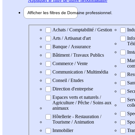
Appliquer
le filtre de durée hebdomadaire
Afficher les filtres de
Domaine pro
fessionnel
Domaine professionel
Achats / Comptabilité / Gestion
Indu
Arts / Artisanat d'art
Info
Tél
Banque / Assurance
Inst
Bâtiment / Travaux Publics
Mark
Commerce / Vente
com
Communication / Multimédia
Res
Conseil / Etudes
San
Direction d'entreprise
Secr
Espaces verts et naturels /
Serv
Agriculture / Pêche / Soins aux
coll
animaux
Spe
Hôtellerie - Restauration /
Tourisme / Animation
Spo
Immobilier
Tran