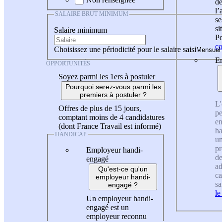
de
l
SALAIRE BRUT MINIMUM
se
si
Salaire minimum
Po
co
Choisissez une périodicité pour le salaire saisi
En
OPPORTUNITÉS
Soyez parmi les 1ers à postuler
Pourquoi serez-vous parmi les
premiers à postuler ?
L'
Offres de plus de 15 jours,
pe
comptant moins de 4 candidatures
en
(dont France Travail est informé)
ha
HANDICAP
un
pr
Employeur handi-
de
engagé
ad
Qu'est-ce qu'un
ca
employeur handi-
sa
engagé ?
le
Un employeur handi-
engagé est un
employeur reconnu