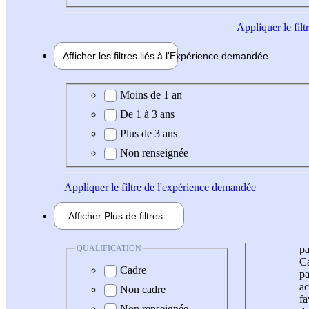
Appliquer
le fil
Afficher les filtres liés à l'
Expérience
demandée
Expérience demandée
Moins de 1 an
De 1 à 3 ans
Plus de 3 ans
Non renseignée
Appliquer
le filtre de l'expérience demandée
Afficher
Plus de
filtres
QUALIFICATION
pa
Ca
Cadre
pa
ac
Non cadre
fa
Non renseignée