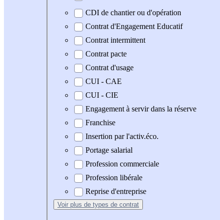
CDI de chantier ou d'opération
Contrat d'Engagement Educatif
Contrat intermittent
Contrat pacte
Contrat d'usage
CUI - CAE
CUI - CIE
Engagement à servir dans la réserve
Franchise
Insertion par l'activ.éco.
Portage salarial
Profession commerciale
Profession libérale
Reprise d'entreprise
Voir plus
de types de contrat