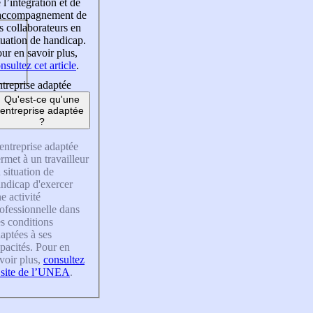
 l’intégration et de
’accompagnement de
s collaborateurs en
tuation de handicap.
ur en savoir plus,
nsultez cet article
.
treprise adaptée
Qu'est-ce qu'une
entreprise adaptée
?
entreprise adaptée
rmet à un travailleur
 situation de
ndicap d'exercer
e activité
ofessionnelle dans
s conditions
aptées à ses
pacités. Pour en
voir plus,
consultez
 site de l’UNEA
.