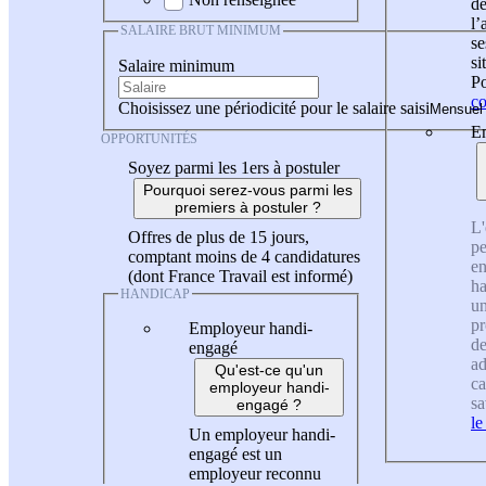
de
l
SALAIRE BRUT MINIMUM
se
si
Salaire minimum
Po
co
Choisissez une périodicité pour le salaire saisi
En
OPPORTUNITÉS
Soyez parmi les 1ers à postuler
Pourquoi serez-vous parmi les
premiers à postuler ?
L'
Offres de plus de 15 jours,
pe
comptant moins de 4 candidatures
en
(dont France Travail est informé)
ha
HANDICAP
un
pr
Employeur handi-
de
engagé
ad
Qu'est-ce qu'un
ca
employeur handi-
sa
engagé ?
le
Un employeur handi-
engagé est un
employeur reconnu