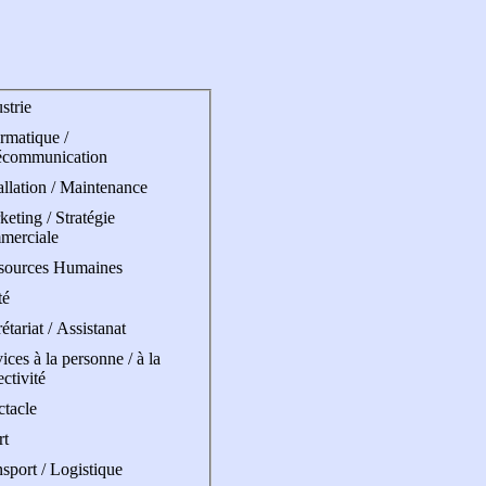
strie
rmatique /
écommunication
allation / Maintenance
eting / Stratégie
merciale
sources Humaines
té
étariat / Assistanat
ices à la personne / à la
ectivité
ctacle
rt
sport / Logistique