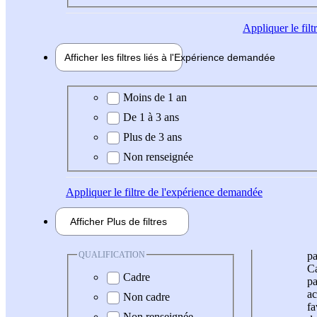
Appliquer
le fil
Afficher les filtres liés à l'
Expérience
demandée
Expérience demandée
Moins de 1 an
De 1 à 3 ans
Plus de 3 ans
Non renseignée
Appliquer
le filtre de l'expérience demandée
Afficher
Plus de
filtres
QUALIFICATION
pa
Ca
Cadre
pa
ac
Non cadre
fa
Non renseignée