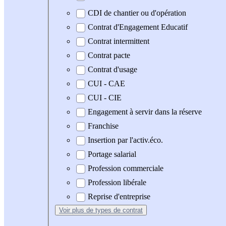
CDI de chantier ou d'opération
Contrat d'Engagement Educatif
Contrat intermittent
Contrat pacte
Contrat d'usage
CUI - CAE
CUI - CIE
Engagement à servir dans la réserve
Franchise
Insertion par l'activ.éco.
Portage salarial
Profession commerciale
Profession libérale
Reprise d'entreprise
Voir plus
de types de contrat