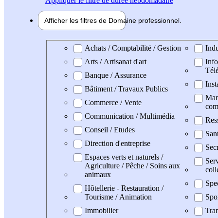
Appliquer
le filtre de durée hebdomadaire
Afficher les filtres de
Domaine pro
fessionnel
Domaine professionel
Achats / Comptabilité / Gestion
Indu
Arts / Artisanat d'art
Info
Tél
Banque / Assurance
Inst
Bâtiment / Travaux Publics
Mark
Commerce / Vente
com
Communication / Multimédia
Res
Conseil / Etudes
San
Direction d'entreprise
Secr
Espaces verts et naturels /
Serv
Agriculture / Pêche / Soins aux
coll
animaux
Spe
Hôtellerie - Restauration /
Tourisme / Animation
Spo
Immobilier
Tran