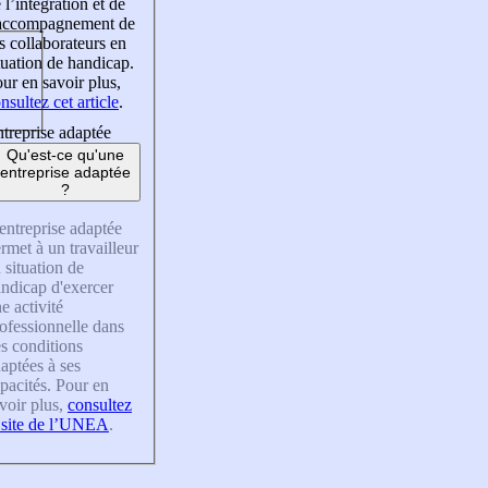
 l’intégration et de
’accompagnement de
s collaborateurs en
tuation de handicap.
ur en savoir plus,
nsultez cet article
.
treprise adaptée
Qu'est-ce qu'une
entreprise adaptée
?
entreprise adaptée
rmet à un travailleur
 situation de
ndicap d'exercer
e activité
ofessionnelle dans
s conditions
aptées à ses
pacités. Pour en
voir plus,
consultez
 site de l’UNEA
.