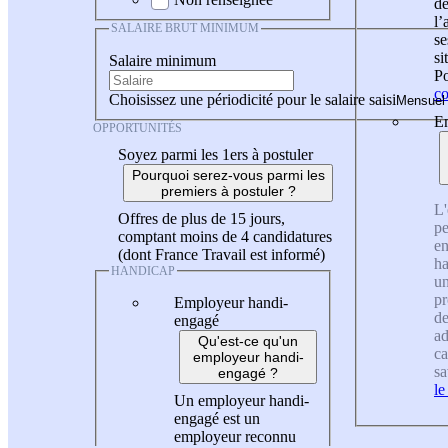
de
l
SALAIRE BRUT MINIMUM
se
si
Salaire minimum
Po
co
Choisissez une périodicité pour le salaire saisi
En
OPPORTUNITÉS
Soyez parmi les 1ers à postuler
Pourquoi serez-vous parmi les
premiers à postuler ?
L'
Offres de plus de 15 jours,
pe
comptant moins de 4 candidatures
en
(dont France Travail est informé)
ha
HANDICAP
un
pr
Employeur handi-
de
engagé
ad
Qu'est-ce qu'un
ca
employeur handi-
sa
engagé ?
le
Un employeur handi-
engagé est un
employeur reconnu