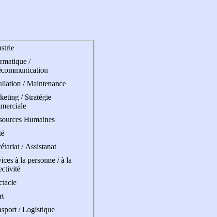
strie
rmatique /
écommunication
allation / Maintenance
eting / Stratégie
merciale
sources Humaines
té
étariat / Assistanat
ices à la personne / à la
ectivité
ctacle
rt
sport / Logistique