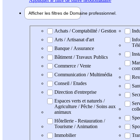
Appliquer
le filtre de durée hebdomadaire
Afficher les filtres de
Domaine pro
fessionnel
Domaine professionel
Achats / Comptabilité / Gestion
Indu
Arts / Artisanat d'art
Info
Tél
Banque / Assurance
Inst
Bâtiment / Travaux Publics
Mark
Commerce / Vente
com
Communication / Multimédia
Res
Conseil / Etudes
San
Direction d'entreprise
Secr
Espaces verts et naturels /
Serv
Agriculture / Pêche / Soins aux
coll
animaux
Spe
Hôtellerie - Restauration /
Tourisme / Animation
Spo
Immobilier
Tran