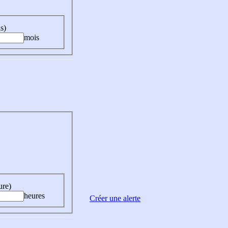
s)
mois
ure)
heures
Créer une alerte