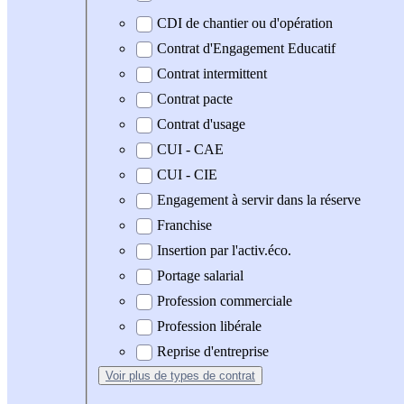
CDI de chantier ou d'opération
Contrat d'Engagement Educatif
Contrat intermittent
Contrat pacte
Contrat d'usage
CUI - CAE
CUI - CIE
Engagement à servir dans la réserve
Franchise
Insertion par l'activ.éco.
Portage salarial
Profession commerciale
Profession libérale
Reprise d'entreprise
Voir plus
de types de contrat