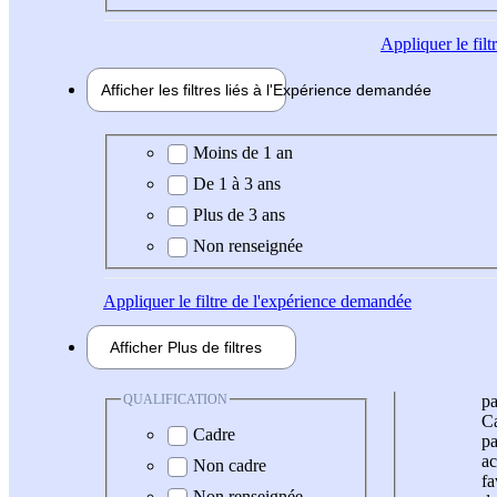
Appliquer
le fil
Afficher les filtres liés à l'
Expérience
demandée
Expérience demandée
Moins de 1 an
De 1 à 3 ans
Plus de 3 ans
Non renseignée
Appliquer
le filtre de l'expérience demandée
Afficher
Plus de
filtres
QUALIFICATION
pa
Ca
Cadre
pa
ac
Non cadre
fa
Non renseignée