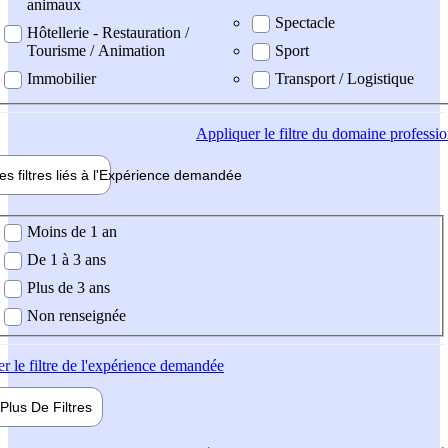
animaux
Spectacle
Hôtellerie - Restauration /
Tourisme / Animation
Sport
Immobilier
Transport / Logistique
Appliquer
le filtre du domaine professi
es filtres liés à l'
Expérience
demandée
ience demandée
Moins de 1 an
De 1 à 3 ans
Plus de 3 ans
Non renseignée
er
le filtre de l'expérience demandée
Plus De
Filtres