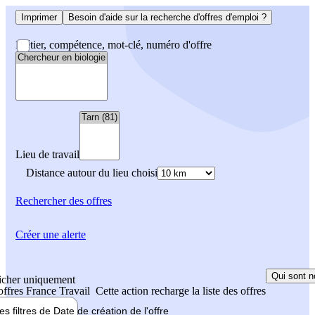
Imprimer
Besoin d'aide sur la recherche d'offres d'emploi ?
Métier, compétence, mot-clé, numéro d'offre
Lieu de travail
Distance autour du lieu choisi
Rechercher
des offres
Créer une alerte
Qui sont n
icher uniquement
 offres France Travail
Cette action recharge la liste des offres
les filtres de
Date de création
de l'offre