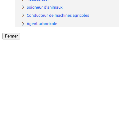
Fermer
Fermer
le détail de l'offre
/
Offre
sur
Offre précéden