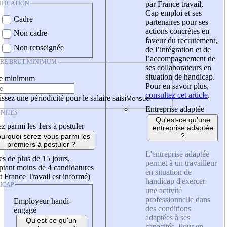
IFICATION
par France travail,
Cap emploi et ses
Cadre
partenaires pour ses
actions concrètes en
Non cadre
faveur du recrutement,
Non renseignée
de l’intégration et de
l’accompagnement de
IRE BRUT MINIMUM
ses collaborateurs en
situation de handicap.
re minimum
Pour en savoir plus,
consultez cet article
.
ssez une périodicité pour le salaire saisi
Entreprise adaptée
NITÉS
Qu'est-ce qu'une
z parmi les 1ers à postuler
entreprise adaptée
?
urquoi serez-vous parmi les
premiers à postuler ?
L'entreprise adaptée
es de plus de 15 jours,
permet à un travailleur
tant moins de 4 candidatures
en situation de
t France Travail est informé)
handicap d'exercer
ICAP
une activité
professionnelle dans
Employeur handi-
des conditions
engagé
adaptées à ses
Qu'est-ce qu'un
capacités. Pour en