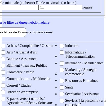
ée minimale (en heure)
Durée maximale (en heure)
heures
er
le filtre de durée hebdomadaire
les filtres de
Domaine pro
fessionnel
ne professionel
Achats / Comptabilité / Gestion
Industrie
Arts / Artisanat d'art
Informatique /
Télécommunication
Banque / Assurance
Installation / Maintenance
Bâtiment / Travaux Publics
Marketing / Stratégie
Commerce / Vente
commerciale
Communication / Multimédia
Ressources Humaines
Conseil / Etudes
Santé
Direction d'entreprise
Secrétariat / Assistanat
Espaces verts et naturels /
Services à la personne / à l
Agriculture / Pêche / Soins aux
collectivité