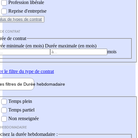
Profession libérale
Reprise d'entreprise
plus
de types de contrat
 DE CONTRAT
ée de contrat
ée minimale (en mois)
Durée maximale (en mois)
mois
er
le filtre du type de contrat
les filtres de
Durée hebdo
madaire
 hebdomadaire
Temps plein
Temps partiel
Non renseignée
 HEBDOMADAIRE
cisez la durée hebdomadaire :