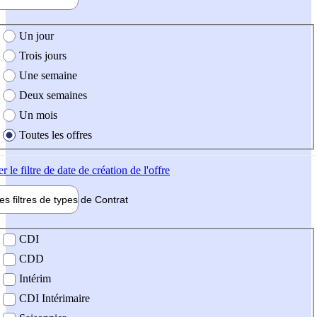
e création de l'offre
Un jour
Trois jours
Une semaine
Deux semaines
Un mois
Toutes les offres
er
le filtre de date de création de l'offre
les filtres de types de
Contrat
de contrat
CDI
CDD
Intérim
CDI Intérimaire