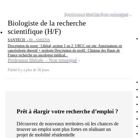
Ajouter cette offre à ma sélection
Profession libérale
Non renseigné
Biologiste de la recherche
scientifique (H/F)
SANTECH -
80 - AMIENS
Description du poste : Libéral, secteur 1 ou 2. URCC sur site. Autorisations en
cancérologie digestif + urologie Description du profil : Clinique des Hauts de
France recherche un oncologue médical...
Profession libérale - Non renseigné
Publié il y a plus de 30 jours
Prêt à élargir votre recherche d’emploi ?
Découvrez de nouveaux territoires où les chances de
trouver un emploi sont plus fortes en réalisant un
projet de mobilité résidentielle