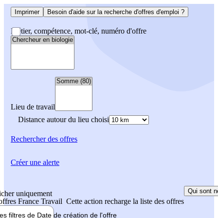
Imprimer
Besoin d'aide sur la recherche d'offres d'emploi ?
Métier, compétence, mot-clé, numéro d'offre
Lieu de travail
Distance autour du lieu choisi
Rechercher
des offres
Créer une alerte
Qui sont n
icher uniquement
 offres France Travail
Cette action recharge la liste des offres
les filtres de
Date de création
de l'offre