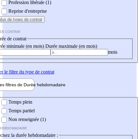
Profession libérale (1)
Reprise d'entreprise
plus
de types de contrat
 DE CONTRAT
ée de contrat
ée minimale (en mois)
Durée maximale (en mois)
mois
er
le filtre du type de contrat
les filtres de
Durée hebdo
madaire
 hebdomadaire
Temps plein
Temps partiel
Non renseignée (1)
 HEBDOMADAIRE
cisez la durée hebdomadaire :