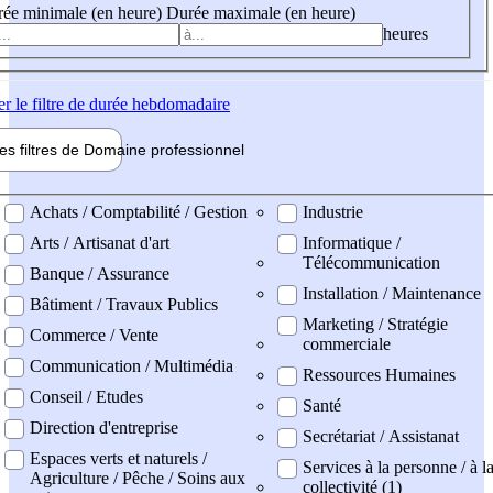
ée minimale (en heure)
Durée maximale (en heure)
heures
er
le filtre de durée hebdomadaire
les filtres de
Domaine pro
fessionnel
ne professionel
Achats / Comptabilité / Gestion
Industrie
Arts / Artisanat d'art
Informatique /
Télécommunication
Banque / Assurance
Installation / Maintenance
Bâtiment / Travaux Publics
Marketing / Stratégie
Commerce / Vente
commerciale
Communication / Multimédia
Ressources Humaines
Conseil / Etudes
Santé
Direction d'entreprise
Secrétariat / Assistanat
Espaces verts et naturels /
Services à la personne / à l
Agriculture / Pêche / Soins aux
collectivité (1)