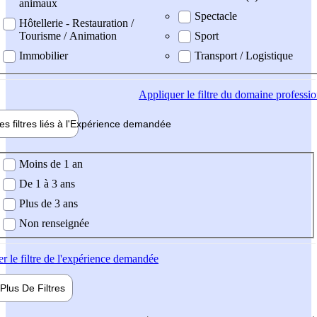
animaux
Spectacle
Hôtellerie - Restauration /
Tourisme / Animation
Sport
Immobilier
Transport / Logistique
Appliquer
le filtre du domaine professi
es filtres liés à l'
Expérience
demandée
ience demandée
Moins de 1 an
De 1 à 3 ans
Plus de 3 ans
Non renseignée
er
le filtre de l'expérience demandée
Plus De
Filtres