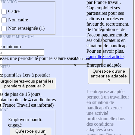
IFICATION
par France travail,
Cap emploi et ses
Cadre
partenaires pour ses
actions concrètes en
Non cadre
faveur du recrutement,
Non renseignée (1)
de l’intégration et de
l’accompagnement de
IRE BRUT MINIMUM
ses collaborateurs en
situation de handicap.
re minimum
Pour en savoir plus,
consultez cet article
.
ssez une périodicité pour le salaire saisi
Entreprise adaptée
NITÉS
Qu'est-ce qu'une
z parmi les 1ers à postuler
entreprise adaptée
?
urquoi serez-vous parmi les
premiers à postuler ?
L'entreprise adaptée
es de plus de 15 jours,
permet à un travailleur
tant moins de 4 candidatures
en situation de
t France Travail est informé)
handicap d'exercer
ICAP
une activité
professionnelle dans
Employeur handi-
des conditions
engagé
adaptées à ses
Qu'est-ce qu'un
capacités. Pour en