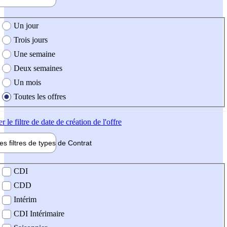
e création de l'offre
Un jour
Trois jours
Une semaine
Deux semaines
Un mois
Toutes les offres
er
le filtre de date de création de l'offre
les filtres de types de
Contrat
de contrat
CDI
CDD
Intérim
CDI Intérimaire