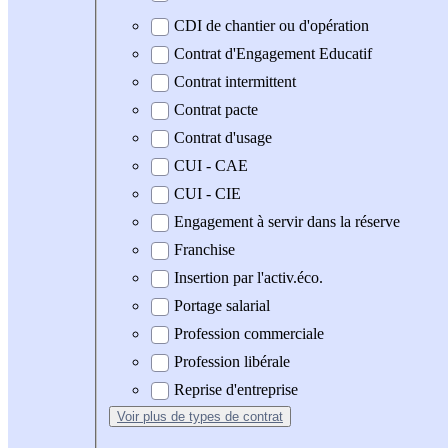
CDI de chantier ou d'opération
Contrat d'Engagement Educatif
Contrat intermittent
Contrat pacte
Contrat d'usage
CUI - CAE
CUI - CIE
Engagement à servir dans la réserve
Franchise
Insertion par l'activ.éco.
Portage salarial
Profession commerciale
Profession libérale
Reprise d'entreprise
Voir plus
de types de contrat