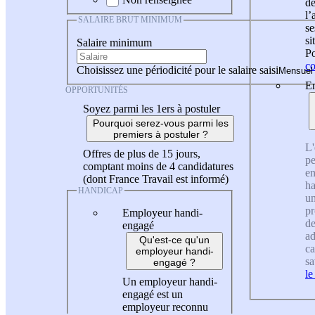
de
l
SALAIRE BRUT MINIMUM
se
si
Salaire minimum
Po
co
Choisissez une périodicité pour le salaire saisi
En
OPPORTUNITÉS
Soyez parmi les 1ers à postuler
Pourquoi serez-vous parmi les
premiers à postuler ?
L'
Offres de plus de 15 jours,
pe
comptant moins de 4 candidatures
en
(dont France Travail est informé)
ha
HANDICAP
un
pr
Employeur handi-
de
engagé
ad
Qu'est-ce qu'un
ca
employeur handi-
sa
engagé ?
le
Un employeur handi-
engagé est un
employeur reconnu