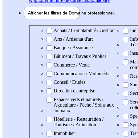
Appliquer
le filtre de durée hebdomadaire
Afficher les filtres de
Domaine pro
fessionnel
Domaine professionel
Achats / Comptabilité / Gestion
Indu
Arts / Artisanat d'art
Info
Tél
Banque / Assurance
Inst
Bâtiment / Travaux Publics
Mark
Commerce / Vente
com
Communication / Multimédia
Res
Conseil / Etudes
San
Direction d'entreprise
Secr
Espaces verts et naturels /
Serv
Agriculture / Pêche / Soins aux
coll
animaux
Spe
Hôtellerie - Restauration /
Tourisme / Animation
Spo
Immobilier
Tran