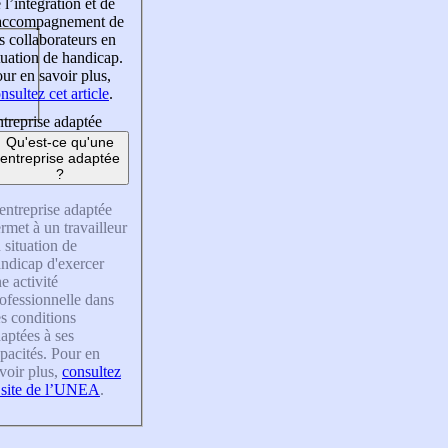
 l’intégration et de
’accompagnement de
s collaborateurs en
tuation de handicap.
ur en savoir plus,
nsultez cet article
.
treprise adaptée
Qu'est-ce qu'une
entreprise adaptée
?
entreprise adaptée
rmet à un travailleur
 situation de
ndicap d'exercer
e activité
ofessionnelle dans
s conditions
aptées à ses
pacités. Pour en
voir plus,
consultez
 site de l’UNEA
.