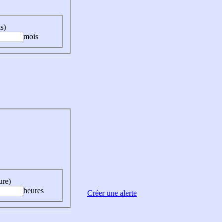
s)
mois
ure)
heures
Créer une alerte