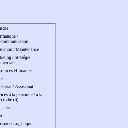
strie
rmatique /
écommunication
allation / Maintenance
eting / Stratégie
merciale
sources Humaines
té
étariat / Assistanat
ices à la personne / à la
ectivité (6)
ctacle
rt
sport / Logistique