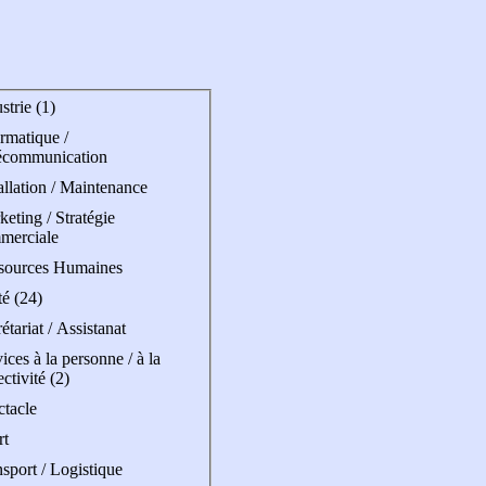
strie (1)
rmatique /
écommunication
allation / Maintenance
eting / Stratégie
merciale
sources Humaines
é (24)
étariat / Assistanat
ices à la personne / à la
ectivité (2)
ctacle
rt
sport / Logistique