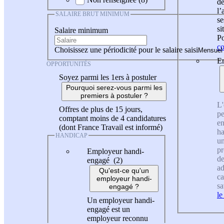
de
l
SALAIRE BRUT MINIMUM
se
si
Salaire minimum
Po
co
Choisissez une périodicité pour le salaire saisi
En
OPPORTUNITÉS
Soyez parmi les 1ers à postuler
Pourquoi serez-vous parmi les
premiers à postuler ?
L'
Offres de plus de 15 jours,
pe
comptant moins de 4 candidatures
en
(dont France Travail est informé)
ha
HANDICAP
un
pr
Employeur handi-
de
engagé (2)
ad
Qu'est-ce qu'un
ca
employeur handi-
sa
engagé ?
le
Un employeur handi-
engagé est un
employeur reconnu