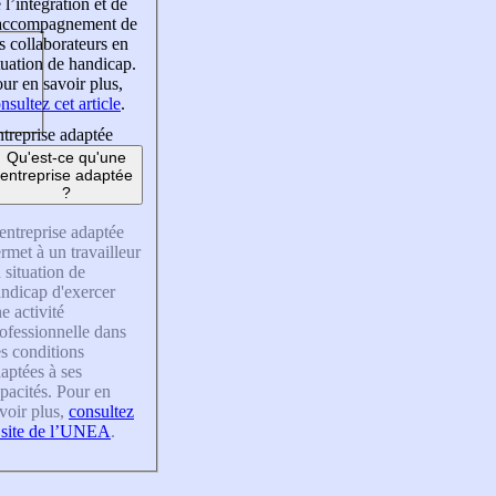
 l’intégration et de
’accompagnement de
s collaborateurs en
tuation de handicap.
ur en savoir plus,
nsultez cet article
.
treprise adaptée
Qu'est-ce qu'une
entreprise adaptée
?
entreprise adaptée
rmet à un travailleur
 situation de
ndicap d'exercer
e activité
ofessionnelle dans
s conditions
aptées à ses
pacités. Pour en
voir plus,
consultez
 site de l’UNEA
.