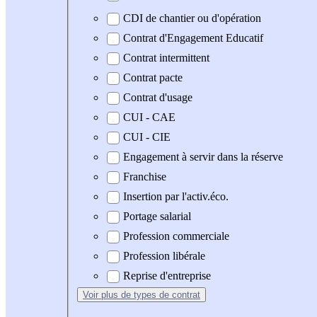
CDI de chantier ou d'opération
Contrat d'Engagement Educatif
Contrat intermittent
Contrat pacte
Contrat d'usage
CUI - CAE
CUI - CIE
Engagement à servir dans la réserve
Franchise
Insertion par l'activ.éco.
Portage salarial
Profession commerciale
Profession libérale
Reprise d'entreprise
Voir plus
de types de contrat