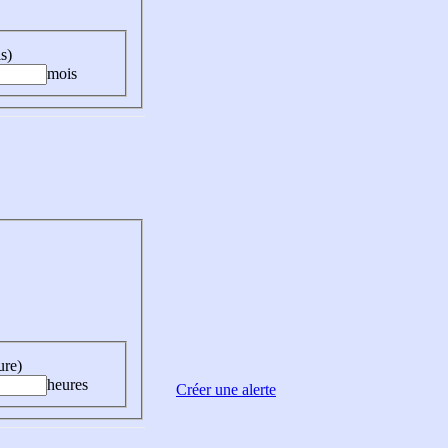
s)
mois
ure)
heures
Créer une alerte