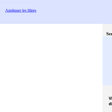
Appliquer
les filtres
Ser
V
d