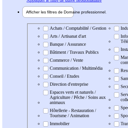
Appliquer
le filtre de durée hebdomadaire
Afficher les filtres de
Domaine pro
fessionnel
Domaine professionel
Achats / Comptabilité / Gestion
Indu
Arts / Artisanat d'art
Info
Tél
Banque / Assurance
Inst
Bâtiment / Travaux Publics
Mark
Commerce / Vente
com
Communication / Multimédia
Res
Conseil / Etudes
Sant
Direction d'entreprise
Secr
Espaces verts et naturels /
Serv
Agriculture / Pêche / Soins aux
coll
animaux
Spe
Hôtellerie - Restauration /
Tourisme / Animation
Spo
Immobilier
Tran