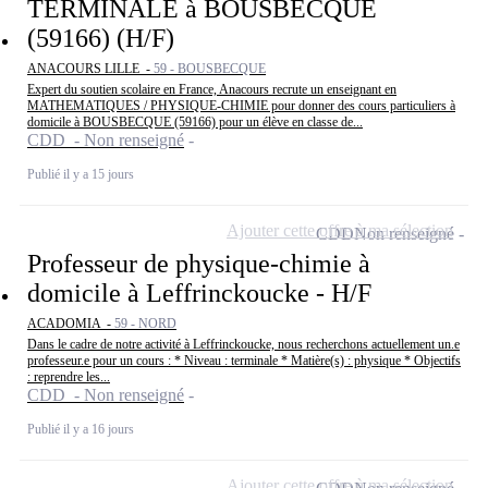
TERMINALE à BOUSBECQUE
(59166) (H/F)
ANACOURS LILLE -
59 - BOUSBECQUE
Expert du soutien scolaire en France, Anacours recrute un enseignant en
MATHEMATIQUES / PHYSIQUE-CHIMIE pour donner des cours particuliers à
domicile à BOUSBECQUE (59166) pour un élève en classe de...
CDD - Non renseigné
Publié il y a 15 jours
Ajouter cette offre à ma sélection
CDD
Non renseigné
Professeur de physique-chimie à
domicile à Leffrinckoucke - H/F
ACADOMIA -
59 - NORD
Dans le cadre de notre activité à Leffrinckoucke, nous recherchons actuellement un.e
professeur.e pour un cours : * Niveau : terminale * Matière(s) : physique * Objectifs
: reprendre les...
CDD - Non renseigné
Publié il y a 16 jours
Ajouter cette offre à ma sélection