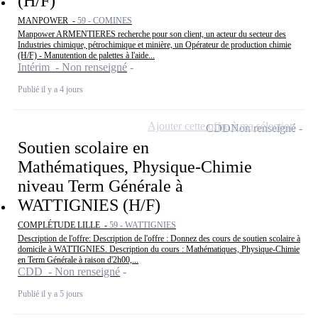
(H/F)
MANPOWER -
59 - COMINES
Manpower ARMENTIERES recherche pour son client, un acteur du secteur des
Industries chimique, pétrochimique et minière, un Opérateur de production chimie
(H/F) - Manutention de palettes à l'aide...
Intérim - Non renseigné
Publié il y a 4 jours
Ajouter cette offre à ma sélection
CDD
Non renseigné
Soutien scolaire en
Mathématiques, Physique-Chimie
niveau Term Générale à
WATTIGNIES (H/F)
COMPLÉTUDE LILLE -
59 - WATTIGNIES
Description de l'offre: Description de l'offre : Donnez des cours de soutien scolaire à
domicile à WATTIGNIES. Description du cours : Mathématiques, Physique-Chimie
en Term Générale à raison d'2h00,...
CDD - Non renseigné
Publié il y a 5 jours