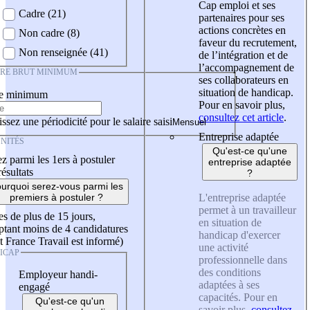
Cap emploi et ses
Cadre (21)
partenaires pour ses
actions concrètes en
Non cadre (8)
faveur du recrutement,
Non renseignée (41)
de l’intégration et de
l’accompagnement de
IRE BRUT MINIMUM
ses collaborateurs en
situation de handicap.
re minimum
Pour en savoir plus,
consultez cet article
.
ssez une périodicité pour le salaire saisi
Entreprise adaptée
NITÉS
Qu'est-ce qu'une
z parmi les 1ers à postuler
entreprise adaptée
résultats
?
urquoi serez-vous parmi les
L'entreprise adaptée
premiers à postuler ?
permet à un travailleur
es de plus de 15 jours,
en situation de
tant moins de 4 candidatures
handicap d'exercer
t France Travail est informé)
une activité
ICAP
professionnelle dans
des conditions
Employeur handi-
adaptées à ses
engagé
capacités. Pour en
Qu'est-ce qu'un
savoir plus,
consultez