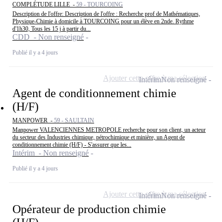
COMPLÉTUDE LILLE -
59 - TOURCOING
Description de l'offre: Description de l'offre : Recherche prof de Mathématiques,
Physique-Chimie à domicile à TOURCOING pour un élève en 2nde. Rythme
d'1h30, Tous les 15 j à partir du...
CDD - Non renseigné
Publié il y a 4 jours
Ajouter cette offre à ma sélection
Intérim
Non renseigné
Agent de conditionnement chimie
(H/F)
MANPOWER -
59 - SAULTAIN
Manpower VALENCIENNES METROPOLE recherche pour son client, un acteur
du secteur des Industries chimique, pétrochimique et minière, un Agent de
conditionnement chimie (H/F) - S'assurer que les...
Intérim - Non renseigné
Publié il y a 4 jours
Ajouter cette offre à ma sélection
Intérim
Non renseigné
Opérateur de production chimie