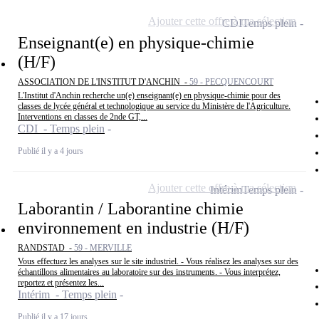
Ajouter cette offre à ma sélection
CDI
Temps plein
Enseignant(e) en physique-chimie
(H/F)
ASSOCIATION DE L'INSTITUT D'ANCHIN -
59 - PECQUENCOURT
L'Institut d'Anchin recherche un(e) enseignant(e) en physique-chimie pour des
classes de lycée général et technologique au service du Ministère de l'Agriculture.
Interventions en classes de 2nde GT,...
CDI - Temps plein
Publié il y a 4 jours
Ajouter cette offre à ma sélection
Intérim
Temps plein
Laborantin / Laborantine chimie
environnement en industrie (H/F)
RANDSTAD -
59 - MERVILLE
Vous effectuez les analyses sur le site industriel. - Vous réalisez les analyses sur des
échantillons alimentaires au laboratoire sur des instruments. - Vous interprétez,
reportez et présentez les...
Intérim - Temps plein
Publié il y a 17 jours