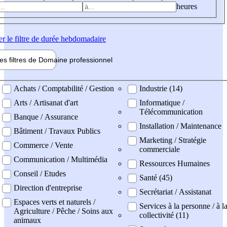
heures
er
le filtre de durée hebdomadaire
les filtres de
Domaine pro
fessionnel
ne professionel
Achats / Comptabilité / Gestion
Industrie (14)
Arts / Artisanat d'art
Informatique /
Télécommunication
Banque / Assurance
Installation / Maintenance
Bâtiment / Travaux Publics
Marketing / Stratégie
Commerce / Vente
commerciale
Communication / Multimédia
Ressources Humaines
Conseil / Etudes
Santé (45)
Direction d'entreprise
Secrétariat / Assistanat
Espaces verts et naturels /
Services à la personne / à l
Agriculture / Pêche / Soins aux
collectivité (11)
animaux