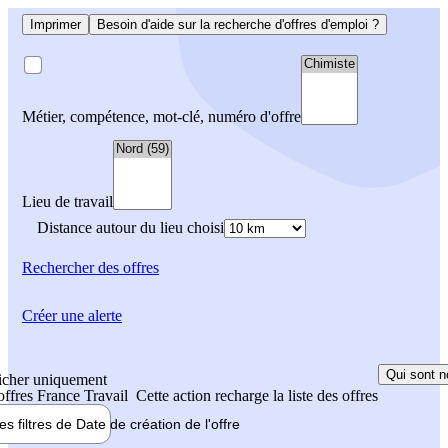
Imprimer
Besoin d'aide sur la recherche d'offres d'emploi ?
Métier, compétence, mot-clé, numéro d'offre
Lieu de travail
Distance autour du lieu choisi
Rechercher
des offres
Créer une alerte
Qui sont n
icher uniquement
 offres France Travail
Cette action recharge la liste des offres
les filtres de
Date de création
de l'offre