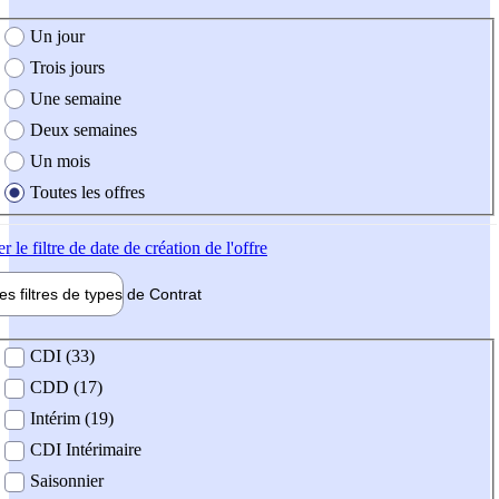
e création de l'offre
Un jour
Trois jours
Une semaine
Deux semaines
Un mois
Toutes les offres
er
le filtre de date de création de l'offre
les filtres de types de
Contrat
de contrat
CDI (33)
CDD (17)
Intérim (19)
CDI Intérimaire
Saisonnier