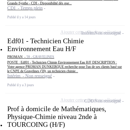
Grande-Synthe - CDI - Disponibilité dès que...
CDI - Temps plein
Publié il y a 14 jours
Ajouter cette offre à ma sélection
Intérim
Non renseigné
Edf01 - Technicien Chimie
Environnement Eau H/F
PROMAN -
59 - GRAVELINES
POSTE : Edf01 - Technicien Chimie Environnement Eau H/F DESCRIPTION :
Votre agence PROMAN DUNKERQUE recherche pour l'un de ses clients basé sur
le CNPE de Gravelines (59), un technicien chimie...
Intérim - Non renseigné
Publié il y a 3 jours
Ajouter cette offre à ma sélection
CDD
Non renseigné
Prof à domicile de Mathématiques,
Physique-Chimie niveau 2nde à
TOURCOING (H/F)