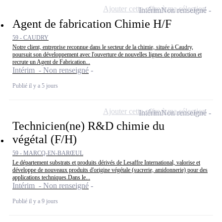
Ajouter cette offre à ma sélection
Intérim
Non renseigné
Agent de fabrication Chimie H/F
59 - CAUDRY
Notre client, entreprise reconnue dans le secteur de la chimie, située à Caudry,
poursuit son développement avec l'ouverture de nouvelles lignes de production et
recrute un Agent de Fabrication...
Intérim - Non renseigné
Publié il y a 5 jours
Ajouter cette offre à ma sélection
Intérim
Non renseigné
Technicien(ne) R&D chimie du
végétal (F/H)
59 - MARCQ-EN-BARŒUL
Le département substrats et produits dérivés de Lesaffre International, valorise et
développe de nouveaux produits d'origine végétale (sucrerie, amidonnerie) pour des
applications techniques.Dans le...
Intérim - Non renseigné
Publié il y a 9 jours