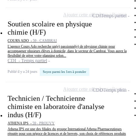
Ajouter cette offre à ma sélection
CDI
Temps partiel
Soutien scolaire en physique
chimie (H/F)
COURS ADO -
59 - CAMBRAI
L'agence Cours Ado recherche un(e) passionné(e) de physique chimie pour
accompagner plusieurs élèves à domicile, dans le secteur de Cambrai. Vous aurez la
flexibilité de gérer votre planning selon...
CDI - Temps partiel
Publié il y a 24 jours
Soyez parmi les 1ers à postuler
Ajouter cette offre à ma sélection
CDD
Temps plein
Technicien / Technicienne
chimiste en laboratoire d'analyse
indus (H/F)
ATHENA IPS -
59 - PROUVY
Athena IPS est une des filiales du groupe International Athena Pharmaceutiques
réputée pour son négoce de licences et de brevets, son choix de références produits