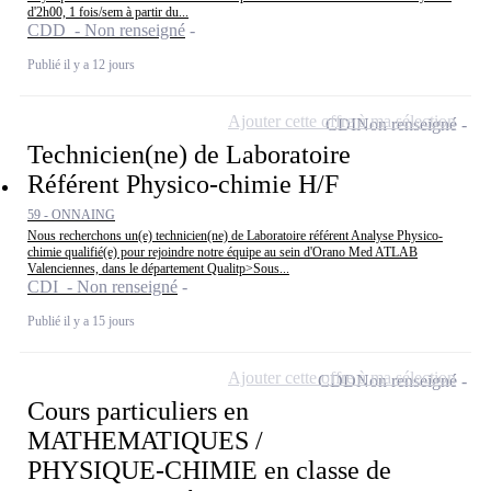
d'2h00, 1 fois/sem à partir du...
CDD - Non renseigné
Publié il y a 12 jours
Ajouter cette offre à ma sélection
CDI
Non renseigné
Technicien(ne) de Laboratoire
Référent Physico-chimie H/F
59 - ONNAING
Nous recherchons un(e) technicien(ne) de Laboratoire référent Analyse Physico-
chimie qualifié(e) pour rejoindre notre équipe au sein d'Orano Med ATLAB
Valenciennes, dans le département Qualitp>Sous...
CDI - Non renseigné
Publié il y a 15 jours
Ajouter cette offre à ma sélection
CDD
Non renseigné
Cours particuliers en
MATHEMATIQUES /
PHYSIQUE-CHIMIE en classe de