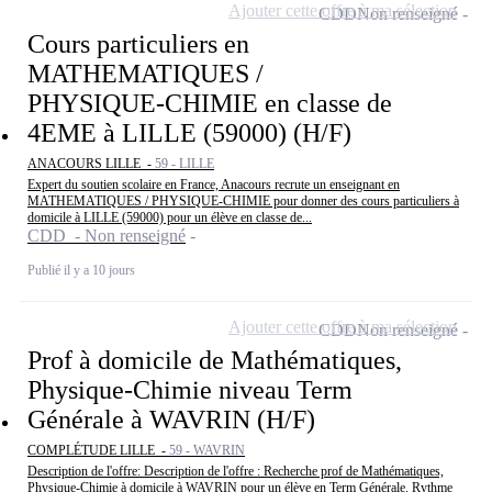
Ajouter cette offre à ma sélection
CDD
Non renseigné
Cours particuliers en
MATHEMATIQUES /
PHYSIQUE-CHIMIE en classe de
4EME à LILLE (59000) (H/F)
ANACOURS LILLE -
59 - LILLE
Expert du soutien scolaire en France, Anacours recrute un enseignant en
MATHEMATIQUES / PHYSIQUE-CHIMIE pour donner des cours particuliers à
domicile à LILLE (59000) pour un élève en classe de...
CDD - Non renseigné
Publié il y a 10 jours
Ajouter cette offre à ma sélection
CDD
Non renseigné
Prof à domicile de Mathématiques,
Physique-Chimie niveau Term
Générale à WAVRIN (H/F)
COMPLÉTUDE LILLE -
59 - WAVRIN
Description de l'offre: Description de l'offre : Recherche prof de Mathématiques,
Physique-Chimie à domicile à WAVRIN pour un élève en Term Générale. Rythme