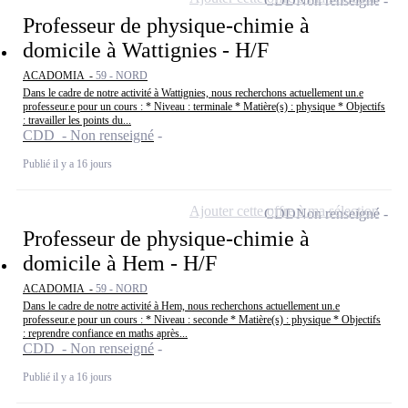
CDD
Non renseigné
Professeur de physique-chimie à
domicile à Wattignies - H/F
ACADOMIA -
59 - NORD
Dans le cadre de notre activité à Wattignies, nous recherchons actuellement un.e
professeur.e pour un cours : * Niveau : terminale * Matière(s) : physique * Objectifs
: travailler les points du...
CDD - Non renseigné
Publié il y a 16 jours
Ajouter cette offre à ma sélection
CDD
Non renseigné
Professeur de physique-chimie à
domicile à Hem - H/F
ACADOMIA -
59 - NORD
Dans le cadre de notre activité à Hem, nous recherchons actuellement un.e
professeur.e pour un cours : * Niveau : seconde * Matière(s) : physique * Objectifs
: reprendre confiance en maths après...
CDD - Non renseigné
Publié il y a 16 jours