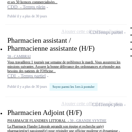
et ses 50 licences commercialisées...
CDD - Temps plein
Publié il y a plus de 30 jours
Ajouter cette offre à ma sélection
CDI
Temps partiel
Pharmacien assistant /
Pharmacienne assistante (H/F)
59 - CAMBRAI
Vous travaillerez 1 journée par semaine de préférence le mardi. Vous assurerez les
missions suivantes: Assurer la bonne délivrance des ordonnances et répondre aux
besoins des patients de l'Officine...
CDI - Temps partiel
Publié il y a plus de 30 jours
Soyez parmi les 1ers à postuler
Ajouter cette offre à ma sélection
CDI
Temps plein
Pharmacien Adjoint (H/F)
PHARMACIE FLANDRES LITTORAL -
59 - GRANDE SYNTHE
La Pharmacie Flandre Littorale agrandit son équipe et recherche un(e)
pharmacien(ne) passionné(e) pour rejoindre une officine moderne et dynamique -