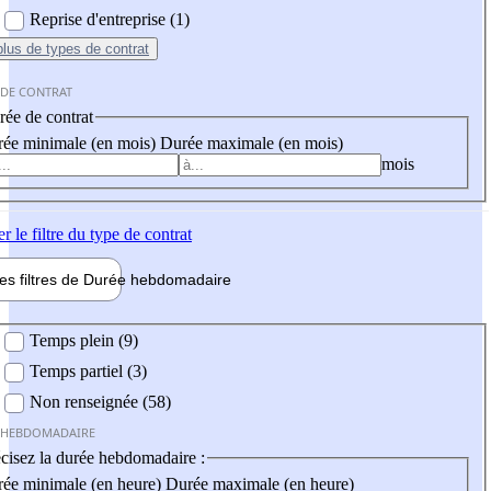
Reprise d'entreprise (1)
plus
de types de contrat
 DE CONTRAT
ée de contrat
ée minimale (en mois)
Durée maximale (en mois)
mois
er
le filtre du type de contrat
les filtres de
Durée hebdo
madaire
 hebdomadaire
Temps plein (9)
Temps partiel (3)
Non renseignée (58)
 HEBDOMADAIRE
cisez la durée hebdomadaire :
ée minimale (en heure)
Durée maximale (en heure)