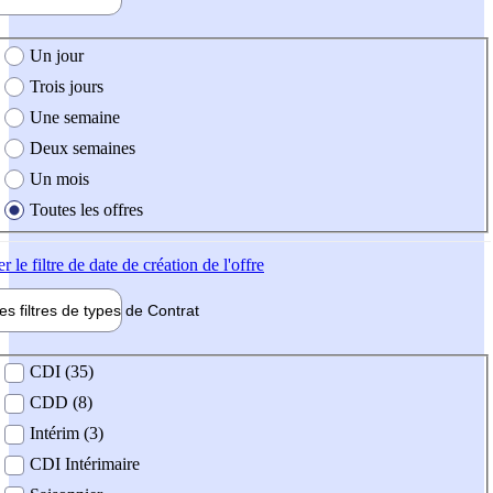
e création de l'offre
Un jour
Trois jours
Une semaine
Deux semaines
Un mois
Toutes les offres
er
le filtre de date de création de l'offre
les filtres de types de
Contrat
de contrat
CDI (35)
CDD (8)
Intérim (3)
CDI Intérimaire