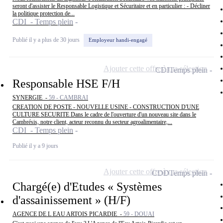
seront d'assister le Responsable Logistique et Sécuritaire et en particulier : - Décliner
la politique protection de...
CDI - Temps plein
Publié il y a plus de 30 jours
Employeur handi-engagé
Ajouter cette offre à ma sélection
CDI
Temps plein
Responsable HSE F/H
SYNERGIE -
59 - CAMBRAI
CREATION DE POSTE - NOUVELLE USINE - CONSTRUCTION D'UNE
CULTURE SECURITE Dans le cadre de l'ouverture d'un nouveau site dans le
Cambrésis, notre client, acteur reconnu du secteur agroalimentaire,...
CDI - Temps plein
Publié il y a 9 jours
Ajouter cette offre à ma sélection
CDD
Temps plein
Chargé(e) d'Etudes « Systèmes
d'assainissement » (H/F)
AGENCE DE L EAU ARTOIS PICARDIE -
59 - DOUAI