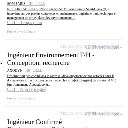
SOM PARIS -
59 - LILLE
RESPONSABILITÉS : Notre agence SOM Paris située à Saint-Denis (93)
intervient sur des projets complexes en maintenance, ingénierie multi technique et
management de projet, dans des environnements...
CDI - Temps plein
Publié il y a 18 jours
Ajouter cette offre à ma sélection
CDI
Non renseigné
Ingénieur Environnement F/H -
Conception, recherche
AXODYN -
59 - LILLE
Descriptif du poste:\n\nDans le cadre du développement de nos activités dans le
domaine des infrastructures, nous recherchons un(e) Chargé(e) de mission AMO
Environnement, Acoustique &...
CDI - Non renseigné
Publié il y a 19 jours
Ajouter cette offre à ma sélection
CDI
Non renseigné
Ingénieur Confirmé