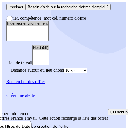
Imprimer
Besoin d'aide sur la recherche d'offres d'emploi ?
Métier, compétence, mot-clé, numéro d'offre
Lieu de travail
Distance autour du lieu choisi
Rechercher
des offres
Créer une alerte
Qui sont n
icher uniquement
 offres France Travail
Cette action recharge la liste des offres
les filtres de
Date de création
de l'offre