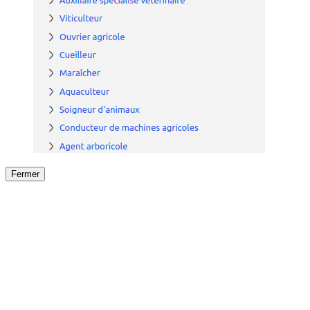
Fermer
Fermer
le détail de l'offre
/
Offre
sur
Offre précéden