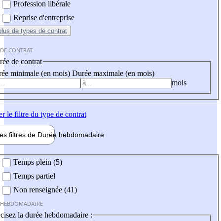
Profession libérale
Reprise d'entreprise
plus
de types de contrat
 DE CONTRAT
ée de contrat
ée minimale (en mois)
Durée maximale (en mois)
mois
er
le filtre du type de contrat
les filtres de
Durée hebdo
madaire
 hebdomadaire
Temps plein (5)
Temps partiel
Non renseignée (41)
 HEBDOMADAIRE
cisez la durée hebdomadaire :