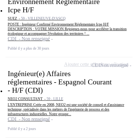
Environnement Réglementaire
Icpe H/F
SUEZ -
59 - VILLENEUVE-D'ASCQ
POSTE : Ingénieur Confirmé Environnement Réglementaire Icpe H/F
DESCRIPTION : VOTRE MISSION Rejoignez-nous pour accélérer la transition
écologique et accompagner l'évolution des territoires ! ...
CDI - Non renseigné
Publié il y a plus de 30 jours
Ajouter cette offre à ma sélection
CDI
Non renseigné
Ingénieur(e) Affaires
réglementaires - Espagnol Courant
- H/F (CDI)
NEO2 CONSULTANT -
59 - LILLE
L'ENTREPRISE Créée en 2008, NEO2 est une société de conseil et d'assistance
technique, spécialisée dans les métiers de l'ingénierie de process et des
infrastructures industrielles. Notre groupe...
CDI - Non renseigné
Publié il y a 2 jours