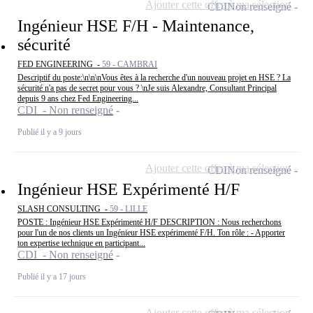
Ajouter cette offre à ma sélection
CDI
Non renseigné
Ingénieur HSE F/H - Maintenance,
sécurité
FED ENGINEERING -
59 - CAMBRAI
Descriptif du poste:\n\n\nVous êtes à la recherche d'un nouveau projet en HSE ? La
sécurité n'a pas de secret pour vous ? \nJe suis Alexandre, Consultant Principal
depuis 9 ans chez Fed Engineering...
CDI - Non renseigné
Publié il y a 9 jours
Ajouter cette offre à ma sélection
CDI
Non renseigné
Ingénieur HSE Expérimenté H/F
SLASH CONSULTING -
59 - LILLE
POSTE : Ingénieur HSE Expérimenté H/F DESCRIPTION : Nous recherchons
pour l'un de nos clients un Ingénieur HSE expérimenté F/H. Ton rôle : - Apporter
ton expertise technique en participant...
CDI - Non renseigné
Publié il y a 17 jours
Ajouter cette offre à ma sélection