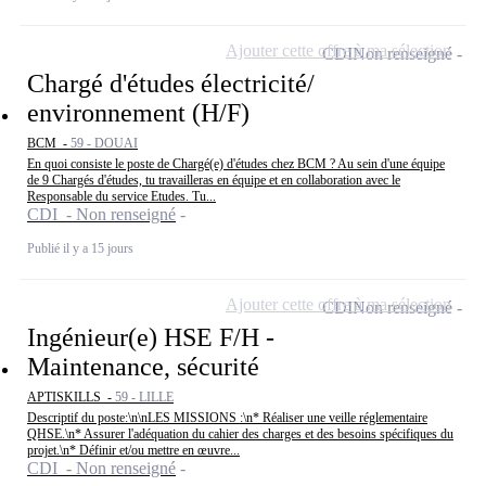
Ajouter cette offre à ma sélection
CDI
Non renseigné
Chargé d'études électricité/
environnement (H/F)
BCM -
59 - DOUAI
En quoi consiste le poste de Chargé(e) d'études chez BCM ? Au sein d'une équipe
de 9 Chargés d'études, tu travailleras en équipe et en collaboration avec le
Responsable du service Etudes. Tu...
CDI - Non renseigné
Publié il y a 15 jours
Ajouter cette offre à ma sélection
CDI
Non renseigné
Ingénieur(e) HSE F/H -
Maintenance, sécurité
APTISKILLS -
59 - LILLE
Descriptif du poste:\n\nLES MISSIONS :\n* Réaliser une veille réglementaire
QHSE.\n* Assurer l'adéquation du cahier des charges et des besoins spécifiques du
projet.\n* Définir et/ou mettre en œuvre...
CDI - Non renseigné