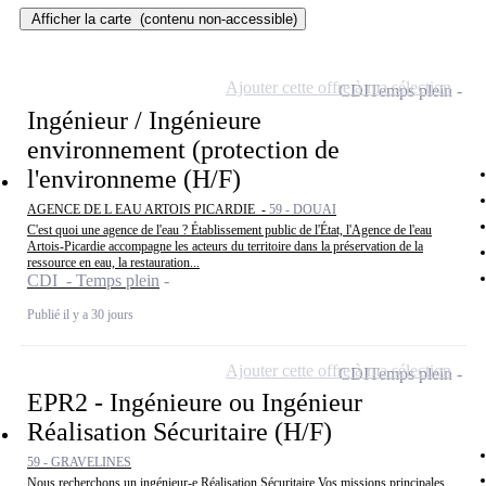
Afficher la carte
(contenu non-accessible)
Ajouter cette offre à ma sélection
CDI
Temps plein
Ingénieur / Ingénieure
environnement (protection de
l'environneme (H/F)
AGENCE DE L EAU ARTOIS PICARDIE -
59 - DOUAI
C'est quoi une agence de l'eau ? Établissement public de l'État, l'Agence de l'eau
Artois-Picardie accompagne les acteurs du territoire dans la préservation de la
ressource en eau, la restauration...
CDI - Temps plein
Publié il y a 30 jours
Ajouter cette offre à ma sélection
CDI
Temps plein
EPR2 - Ingénieure ou Ingénieur
Réalisation Sécuritaire (H/F)
59 - GRAVELINES
Nous recherchons un ingénieur-e Réalisation Sécuritaire Vos missions principales