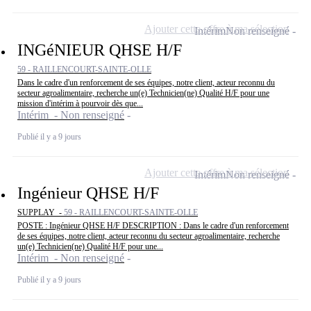
Ajouter cette offre à ma sélection
Intérim
Non renseigné
INGéNIEUR QHSE H/F
59 - RAILLENCOURT-SAINTE-OLLE
Dans le cadre d'un renforcement de ses équipes, notre client, acteur reconnu du
secteur agroalimentaire, recherche un(e) Technicien(ne) Qualité H/F pour une
mission d'intérim à pourvoir dès que...
Intérim - Non renseigné
Publié il y a 9 jours
Ajouter cette offre à ma sélection
Intérim
Non renseigné
Ingénieur QHSE H/F
SUPPLAY -
59 - RAILLENCOURT-SAINTE-OLLE
POSTE : Ingénieur QHSE H/F DESCRIPTION : Dans le cadre d'un renforcement
de ses équipes, notre client, acteur reconnu du secteur agroalimentaire, recherche
un(e) Technicien(ne) Qualité H/F pour une...
Intérim - Non renseigné
Publié il y a 9 jours