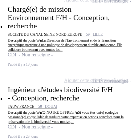
CDI
Non renseigné
Chargé(e) de mission
Environnement F/H - Conception,
recherche
SOCIETE DU CANAL SEINE-NORD EUROPE -
59 - LILLE
Descriptif du poste:\n\nLa Direction de l'Environnement et de la Transition
énergétique participe à une politique de développement durable ambitieuse. Elle
collabore étroitement avec toutes les...
CDI - Non renseigné
Publié il y a 18 jours
Ajouter cette offre à ma sélection
CDI
Non renseigné
Ingénieur d'études biodiversité F/H
- Conception, recherche
TAUW FRANCE -
59 - DOUAI
Descriptif du poste:\n\n🤝 NOTRE OFFRE\n \nSi vous êtes un(e) écologue
passionné(e) et que l'idée de traduire votre expertise en actions concrètes pour la
préservation de la biodiversité vous motive,...
CDI - Non renseigné
Publié il y a 23 jours