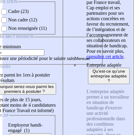
IFICATION
par France travail,
Cap emploi et ses
Cadre (23)
partenaires pour ses
actions concrètes en
Non cadre (12)
faveur du recrutement,
Non renseignée (11)
de l’intégration et de
l’accompagnement de
IRE BRUT MINIMUM
ses collaborateurs en
situation de handicap.
re minimum
Pour en savoir plus,
consultez cet article
.
ssez une périodicité pour le salaire saisi
Entreprise adaptée
NITÉS
Qu'est-ce qu'une
z parmi les 1ers à postuler
entreprise adaptée
résultats
?
urquoi serez-vous parmi les
L'entreprise adaptée
premiers à postuler ?
permet à un travailleur
es de plus de 15 jours,
en situation de
tant moins de 4 candidatures
handicap d'exercer
t France Travail est informé)
une activité
ICAP
professionnelle dans
des conditions
Employeur handi-
adaptées à ses
engagé (1)
capacités. Pour en