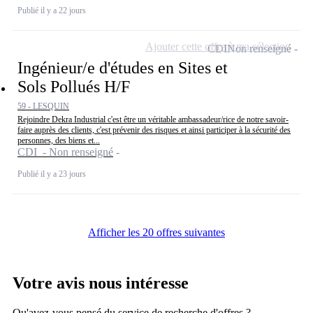
Publié il y a 22 jours
Ajouter cette offre à ma sélection
CDI
Non renseigné
Ingénieur/e d'études en Sites et
Sols Pollués H/F
59 - LESQUIN
Rejoindre Dekra Industrial c'est être un véritable ambassadeur/rice de notre savoir-
faire auprès des clients, c'est prévenir des risques et ainsi participer à la sécurité des
personnes, des biens et...
CDI - Non renseigné
Publié il y a 23 jours
Afficher les 20 offres suivantes
Votre avis nous intéresse
Qu'avez-vous pensé du service de recherche d'offres ?