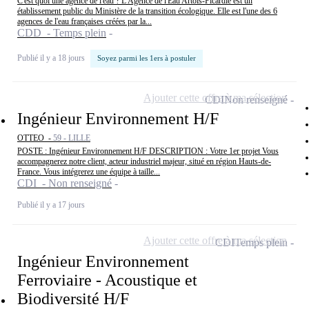
C'est quoi une agence de l'eau ? L'Agence de l'Eau Artois-Picardie est un
établissement public du Ministère de la transition écologique. Elle est l'une des 6
agences de l'eau françaises créées par la...
CDD - Temps plein
Publié il y a 18 jours
Soyez parmi les 1ers à postuler
Ajouter cette offre à ma sélection
CDI
Non renseigné
Ingénieur Environnement H/F
OTTEO -
59 - LILLE
POSTE : Ingénieur Environnement H/F DESCRIPTION : Votre 1er projet Vous
accompagnerez notre client, acteur industriel majeur, situé en région Hauts-de-
France. Vous intégrerez une équipe à taille...
CDI - Non renseigné
Publié il y a 17 jours
Ajouter cette offre à ma sélection
CDI
Temps plein
Ingénieur Environnement
Ferroviaire - Acoustique et
Biodiversité H/F