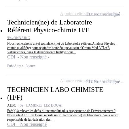
Ajouter cette offre à ma sélection
CDI
Non renseigné
Technicien(ne) de Laboratoire
Référent Physico-chimie H/F
59 - ONNAING
Nous recherchons un(e) technicien(ne) de Laboratoire référent Analyse Physico-
chimie qualifié(e) pour rejoindre notre équipe au sein d'Orano Med ATLAB
Valenciennes, dans le département Qualitp>Sous...
CDI - Non renseigné
Publié il y a 13 jours
Ajouter cette offre à ma sélection
CDI
Non renseigné
TECHNICIEN LABO CHIMISTE
(H/F)
AESC -
59 - LAMBRES-LEZ-DOUAI
Prêt(e) à relever les défis d’une mobilité plus respectueuse de l’environnement ?
Notre site AESC de Douai recrute un(e) Technicien(ne) de laboratoire. Vous serez
responsable de la réalisation des...
CDI - Non renseigné