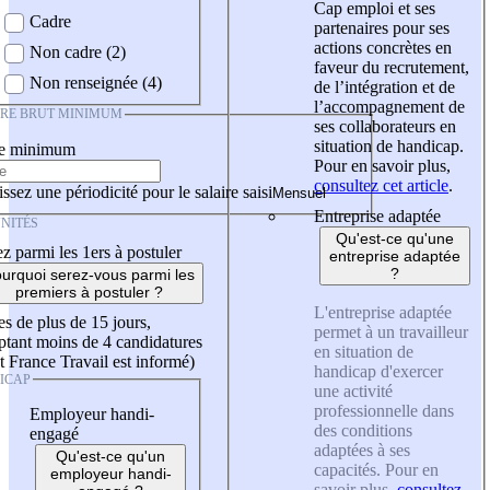
Cap emploi et ses
Cadre
partenaires pour ses
actions concrètes en
Non cadre (2)
faveur du recrutement,
Non renseignée (4)
de l’intégration et de
l’accompagnement de
IRE BRUT MINIMUM
ses collaborateurs en
situation de handicap.
re minimum
Pour en savoir plus,
consultez cet article
.
ssez une périodicité pour le salaire saisi
Entreprise adaptée
NITÉS
Qu'est-ce qu'une
z parmi les 1ers à postuler
entreprise adaptée
?
urquoi serez-vous parmi les
premiers à postuler ?
L'entreprise adaptée
es de plus de 15 jours,
permet à un travailleur
tant moins de 4 candidatures
en situation de
t France Travail est informé)
handicap d'exercer
ICAP
une activité
professionnelle dans
Employeur handi-
des conditions
engagé
adaptées à ses
Qu'est-ce qu'un
capacités. Pour en
employeur handi-
savoir plus,
consultez