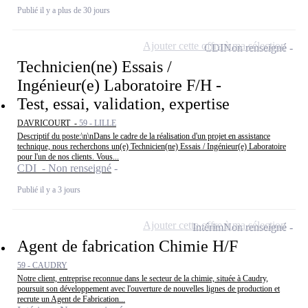
Publié il y a plus de 30 jours
Ajouter cette offre à ma sélection
CDI
Non renseigné
Technicien(ne) Essais /
Ingénieur(e) Laboratoire F/H -
Test, essai, validation, expertise
DAVRICOURT -
59 - LILLE
Descriptif du poste:\n\nDans le cadre de la réalisation d'un projet en assistance
technique, nous recherchons un(e) Technicien(ne) Essais / Ingénieur(e) Laboratoire
pour l'un de nos clients. Vous...
CDI - Non renseigné
Publié il y a 3 jours
Ajouter cette offre à ma sélection
Intérim
Non renseigné
Agent de fabrication Chimie H/F
59 - CAUDRY
Notre client, entreprise reconnue dans le secteur de la chimie, située à Caudry,
poursuit son développement avec l'ouverture de nouvelles lignes de production et
recrute un Agent de Fabrication...