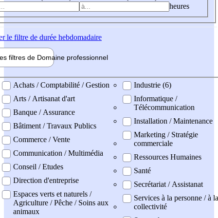
heures
er
le filtre de durée hebdomadaire
les filtres de
Domaine pro
fessionnel
ne professionel
Achats / Comptabilité / Gestion
Industrie (6)
Arts / Artisanat d'art
Informatique /
Télécommunication
Banque / Assurance
Installation / Maintenance
Bâtiment / Travaux Publics
Marketing / Stratégie
Commerce / Vente
commerciale
Communication / Multimédia
Ressources Humaines
Conseil / Etudes
Santé
Direction d'entreprise
Secrétariat / Assistanat
Espaces verts et naturels /
Services à la personne / à l
Agriculture / Pêche / Soins aux
collectivité
animaux