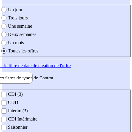
e création de l'offre
Un jour
Trois jours
Une semaine
Deux semaines
Un mois
Toutes les offres
er
le filtre de date de création de l'offre
les filtres de types de
Contrat
de contrat
CDI (3)
CDD
Intérim (3)
CDI Intérimaire
Saisonnier