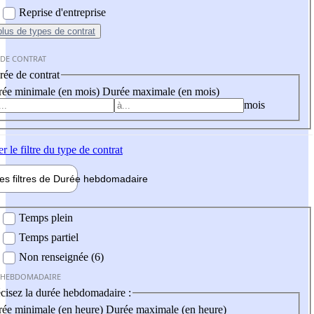
Reprise d'entreprise
plus
de types de contrat
 DE CONTRAT
ée de contrat
ée minimale (en mois)
Durée maximale (en mois)
mois
er
le filtre du type de contrat
les filtres de
Durée hebdo
madaire
 hebdomadaire
Temps plein
Temps partiel
Non renseignée (6)
 HEBDOMADAIRE
cisez la durée hebdomadaire :
ée minimale (en heure)
Durée maximale (en heure)