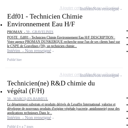
Ajouter cette offre à ma sélection
Intérim
Non renseigné
Edf01 - Technicien Chimie
Environnement Eau H/F
PROMAN -
59 - GRAVELINES
POSTE : Edf01 - Technicien Chimie Environnement Eau H/F DESCRIPTION :
Votre agence PROMAN DUNKERQUE recherche pour l'un de ses clients basé sur
le CNPE de Gravelines (59), un technicien chimie...
Intérim - Non renseigné
Publié hier
Ajouter cette offre à ma sélection
Intérim
Non renseigné
Technicien(ne) R&D chimie du
végétal (F/H)
59 - MARCQ-EN-BARŒUL
Le département substrats et produits dérivés de Lesaffre International, valorise et
développe de nouveaux produits d'origine végétale (sucrerie, amidonnerie) pour des
applications techniques.Dans le...
Intérim - Non renseigné
Publié il y a 7 jours