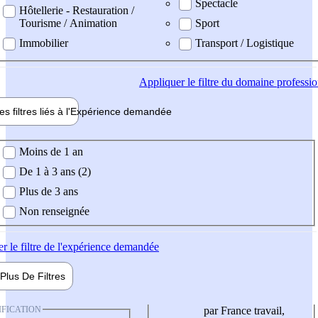
Spectacle
Hôtellerie - Restauration /
Tourisme / Animation
Sport
Immobilier
Transport / Logistique
Appliquer
le filtre du domaine professi
es filtres liés à l'
Expérience
demandée
ience demandée
Moins de 1 an
De 1 à 3 ans (2)
Plus de 3 ans
Non renseignée
er
le filtre de l'expérience demandée
Plus De
Filtres
IFICATION
par France travail,