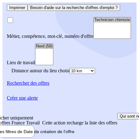
Imprimer
Besoin d'aide sur la recherche d'offres d'emploi ?
Métier, compétence, mot-clé, numéro d'offre
Lieu de travail
Distance autour du lieu choisi
Rechercher
des offres
Créer une alerte
Qui sont n
icher uniquement
 offres France Travail
Cette action recharge la liste des offres
les filtres de
Date de création
de l'offre