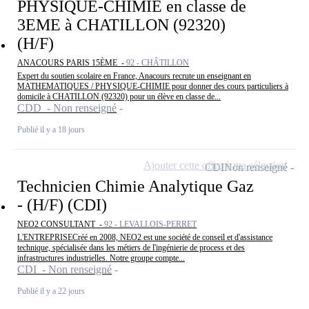
PHYSIQUE-CHIMIE en classe de
3EME à CHATILLON (92320)
(H/F)
ANACOURS PARIS 15ÈME -
92 - CHÂTILLON
Expert du soutien scolaire en France, Anacours recrute un enseignant en
MATHEMATIQUES / PHYSIQUE-CHIMIE pour donner des cours particuliers à
domicile à CHATILLON (92320) pour un élève en classe de...
CDD - Non renseigné
Publié il y a 18 jours
Ajouter cette offre à ma sélection
CDI
Non renseigné
Technicien Chimie Analytique Gaz
- (H/F) (CDI)
NEO2 CONSULTANT -
92 - LEVALLOIS-PERRET
L'ENTREPRISECréé en 2008, NEO2 est une société de conseil et d'assistance
technique, spécialisée dans les métiers de l'ingénierie de process et des
infrastructures industrielles. Notre groupe compte...
CDI - Non renseigné
Publié il y a 22 jours