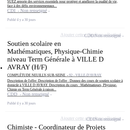
SUEZ apporte des services essentiels pour protéger et améliorer la qualité de vie,
face à des défis environnementaux...
CDI - Non renseigné
Publié il y a 30 jours
Ajouter cette offre à ma sélection
CDD
Non renseigné
Soutien scolaire en
Mathématiques, Physique-Chimie
niveau Term Générale à VILLE D
AVRAY (H/F)
COMPLÉTUDE NEUILLY-SUR-SEINE -
92 - VILLE-D'AVRAY
Description de l'offre: Description de l'offre : Donnez des cours de soutien scolaire à
domicile à VILLE D AVRAY. Description du cours : Mathématiques, Physique-
Chimie en Term Générale à raison...
CDD - Non renseigné
Publié il y a 30 jours
Ajouter cette offre à ma sélection
CDI
Non renseigné
Chimiste - Coordinateur de Projets