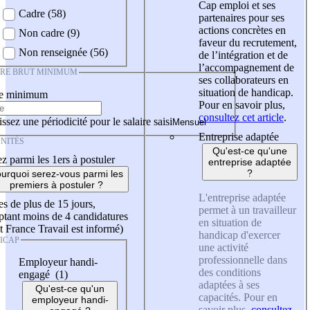
Cap emploi et ses
Cadre (58)
partenaires pour ses
actions concrètes en
Non cadre (9)
faveur du recrutement,
Non renseignée (56)
de l’intégration et de
l’accompagnement de
IRE BRUT MINIMUM
ses collaborateurs en
situation de handicap.
re minimum
Pour en savoir plus,
consultez cet article
.
ssez une périodicité pour le salaire saisi
Entreprise adaptée
NITÉS
Qu'est-ce qu'une
z parmi les 1ers à postuler
entreprise adaptée
?
urquoi serez-vous parmi les
premiers à postuler ?
L'entreprise adaptée
es de plus de 15 jours,
permet à un travailleur
tant moins de 4 candidatures
en situation de
t France Travail est informé)
handicap d'exercer
ICAP
une activité
professionnelle dans
Employeur handi-
des conditions
engagé (1)
adaptées à ses
Qu'est-ce qu'un
capacités. Pour en
employeur handi-
savoir plus,
consultez