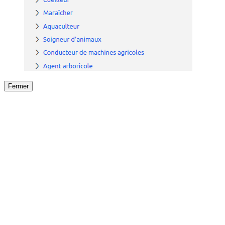
Fermer
Fermer
le détail de l'offre
/
Offre
sur
Offre précéden