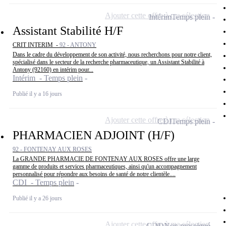
Ajouter cette offre à ma sélection
Intérim
Temps plein
Assistant Stabilité H/F
CRIT INTERIM -
92 - ANTONY
Dans le cadre du développement de son activité, nous recherchons pour notre client,
spécialisé dans le secteur de la recherche pharmaceutique, un Assistant Stabilité à
Antony (92160) en intérim pour...
Intérim - Temps plein
Publié il y a 16 jours
Ajouter cette offre à ma sélection
CDI
Temps plein
PHARMACIEN ADJOINT (H/F)
92 - FONTENAY AUX ROSES
La GRANDE PHARMACIE DE FONTENAY AUX ROSES offre une large
gamme de produits et services pharmaceutiques, ainsi qu'un accompagnement
personnalisé pour répondre aux besoins de santé de notre clientèle....
CDI - Temps plein
Publié il y a 26 jours
Ajouter cette offre à ma sélection
CDD
Non renseigné