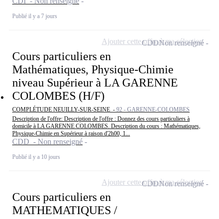
CDI - Non renseigné
Publié il y a 7 jours
Ajouter cette offre à ma sélection
CDD
Non renseigné
Cours particuliers en
Mathématiques, Physique-Chimie
niveau Supérieur à LA GARENNE
COLOMBES (H/F)
COMPLÉTUDE NEUILLY-SUR-SEINE -
92 - GARENNE-COLOMBES
Description de l'offre: Description de l'offre : Donnez des cours particuliers à
domicile à LA GARENNE COLOMBES. Description du cours : Mathématiques,
Physique-Chimie en Supérieur à raison d'2h00, 1...
CDD - Non renseigné
Publié il y a 10 jours
Ajouter cette offre à ma sélection
CDD
Non renseigné
Cours particuliers en
MATHEMATIQUES /