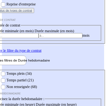
Reprise d'entreprise
plus
de types de contrat
 DE CONTRAT
ée de contrat
ée minimale (en mois)
Durée maximale (en mois)
mois
er
le filtre du type de contrat
les filtres de
Durée hebdo
madaire
 hebdomadaire
Temps plein (34)
Temps partiel (21)
Non renseignée (68)
 HEBDOMADAIRE
cisez la durée hebdomadaire :
ée minimale (en heure)
Durée maximale (en heure)