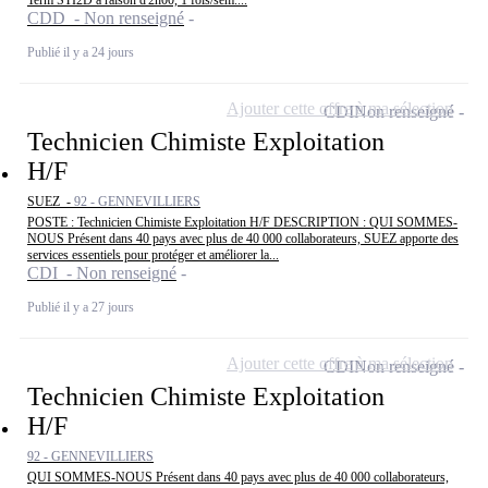
Term STI2D à raison d'2h00, 1 fois/sem....
CDD - Non renseigné
Publié il y a 24 jours
Ajouter cette offre à ma sélection
CDI
Non renseigné
Technicien Chimiste Exploitation
H/F
SUEZ -
92 - GENNEVILLIERS
POSTE : Technicien Chimiste Exploitation H/F DESCRIPTION : QUI SOMMES-
NOUS Présent dans 40 pays avec plus de 40 000 collaborateurs, SUEZ apporte des
services essentiels pour protéger et améliorer la...
CDI - Non renseigné
Publié il y a 27 jours
Ajouter cette offre à ma sélection
CDI
Non renseigné
Technicien Chimiste Exploitation
H/F
92 - GENNEVILLIERS
QUI SOMMES-NOUS Présent dans 40 pays avec plus de 40 000 collaborateurs,