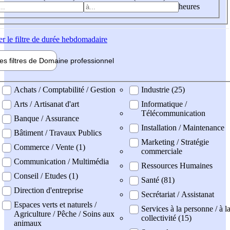
heures
er
le filtre de durée hebdomadaire
les filtres de
Domaine pro
fessionnel
ne professionel
Achats / Comptabilité / Gestion
Industrie (25)
Arts / Artisanat d'art
Informatique /
Télécommunication
Banque / Assurance
Installation / Maintenance
Bâtiment / Travaux Publics
Marketing / Stratégie
Commerce / Vente (1)
commerciale
Communication / Multimédia
Ressources Humaines
Conseil / Etudes (1)
Santé (81)
Direction d'entreprise
Secrétariat / Assistanat
Espaces verts et naturels /
Services à la personne / à l
Agriculture / Pêche / Soins aux
collectivité (15)
animaux