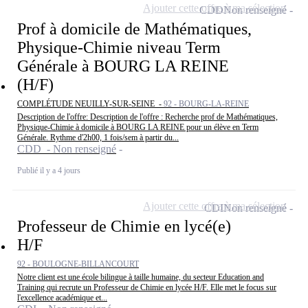
Ajouter cette offre à ma sélection
CDD
Non renseigné
Prof à domicile de Mathématiques,
Physique-Chimie niveau Term
Générale à BOURG LA REINE
(H/F)
COMPLÉTUDE NEUILLY-SUR-SEINE -
92 - BOURG-LA-REINE
Description de l'offre: Description de l'offre : Recherche prof de Mathématiques,
Physique-Chimie à domicile à BOURG LA REINE pour un élève en Term
Générale. Rythme d'2h00, 1 fois/sem à partir du...
CDD - Non renseigné
Publié il y a 4 jours
Ajouter cette offre à ma sélection
CDI
Non renseigné
Professeur de Chimie en lycé(e)
H/F
92 - BOULOGNE-BILLANCOURT
Notre client est une école bilingue à taille humaine, du secteur Education and
Training qui recrute un Professeur de Chimie en lycée H/F. Elle met le focus sur
l'excellence académique et...