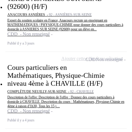
(92600) (H/F)
ANACOURS ASNIÈRES -
92 - ASNIÈRES-SUR-SEINE
Expert du soutien scolaire en France, Anacours recrute un enseignant en
MATHEMATIQUES / PHYSIQUE-CHIMIE pour donner des cours particuliers à
domicile à ASNIERES SUR SEINE (92600) pour un élève en...
CDD - Non renseigné
Publié il y a 3 jours
Ajouter cette offre à ma sélection
CDD
Non renseigné
Cours particuliers en
Mathématiques, Physique-Chimie
niveau 4ème à CHAVILLE (H/F)
COMPLÉTUDE NEUILLY-SUR-SEINE -
92 - CHAVILLE
Description de l'offre: Description de l'offre : Donnez des cours particuliers à
domicile à CHAVILLE. Description du cours : Mathématiques, Physique-Chimie en
4ème à raison d'1h30, Tous les 15 j....
CDD - Non renseigné
Publié il y a 4 jours