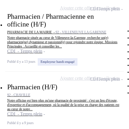
Ajouter cette offre à ma sélection
CDI
Temps plein
Pharmacien / Pharmacienne en
officine (H/F)
PHARMACIE DE LA MAIRIE -
92 - VILLENEUVE LA GARENNE
Notre pharmacie située au cœur de Villeneuve-la-Garenne, recherche un(e)
pharmacien(ne) dynamique et passionné(e) pour rejoindre notre équipe. Missions
Principales : Accueillir et conseiller les...
CDI - Temps plein
Publié il y a 13 jours
Employeur handi-engagé
Ajouter cette offre à ma sélection
CDI
Temps plein
Pharmacien (H/F)
92 - CHAVILLE
Notre officine est bien plus qu'une pharmacie de proximité : c'est un lieu d'écoute,
d'expertise et d'accompagnement, où la qualité de la prise en charge des patients est
au cœur de notre...
CDI - Temps plein
Publié il y a 9 jours