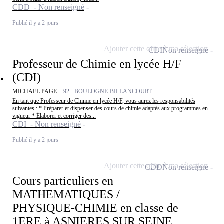
CDD - Non renseigné
Publié il y a 2 jours
Ajouter cette offre à ma sélection
CDI
Non renseigné
Professeur de Chimie en lycée H/F
(CDI)
MICHAEL PAGE -
92 - BOULOGNE-BILLANCOURT
En tant que Professeur de Chimie en lycée H/F, vous aurez les responsabilités
suivantes : * Préparer et dispenser des cours de chimie adaptés aux programmes en
vigueur * Élaborer et corriger des...
CDI - Non renseigné
Publié il y a 2 jours
Ajouter cette offre à ma sélection
CDD
Non renseigné
Cours particuliers en
MATHEMATIQUES /
PHYSIQUE-CHIMIE en classe de
1ERE à ASNIERES SUR SEINE