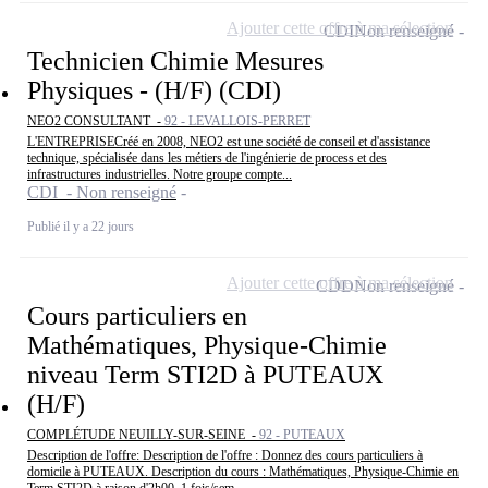
Ajouter cette offre à ma sélection
CDI
Non renseigné
Technicien Chimie Mesures
Physiques - (H/F) (CDI)
NEO2 CONSULTANT -
92 - LEVALLOIS-PERRET
L'ENTREPRISECréé en 2008, NEO2 est une société de conseil et d'assistance
technique, spécialisée dans les métiers de l'ingénierie de process et des
infrastructures industrielles. Notre groupe compte...
CDI - Non renseigné
Publié il y a 22 jours
Ajouter cette offre à ma sélection
CDD
Non renseigné
Cours particuliers en
Mathématiques, Physique-Chimie
niveau Term STI2D à PUTEAUX
(H/F)
COMPLÉTUDE NEUILLY-SUR-SEINE -
92 - PUTEAUX
Description de l'offre: Description de l'offre : Donnez des cours particuliers à
domicile à PUTEAUX. Description du cours : Mathématiques, Physique-Chimie en