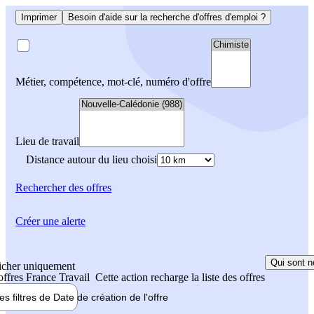
Imprimer
Besoin d'aide sur la recherche d'offres d'emploi ?
Métier, compétence, mot-clé, numéro d'offre
Lieu de travail
Distance autour du lieu choisi
Rechercher
des offres
Créer une alerte
Qui sont n
icher uniquement
 offres France Travail
Cette action recharge la liste des offres
les filtres de
Date de création
de l'offre