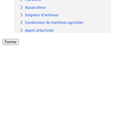
Fermer
Fermer
le détail de l'offre
/
Offre
sur
Offre précéden