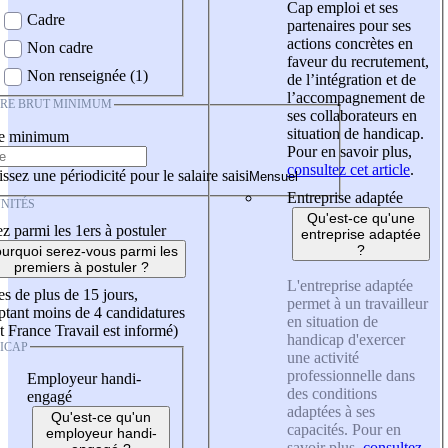
Cap emploi et ses
Cadre
partenaires pour ses
actions concrètes en
Non cadre
faveur du recrutement,
Non renseignée (1)
de l’intégration et de
l’accompagnement de
IRE BRUT MINIMUM
ses collaborateurs en
situation de handicap.
re minimum
Pour en savoir plus,
consultez cet article
.
ssez une périodicité pour le salaire saisi
Entreprise adaptée
NITÉS
Qu'est-ce qu'une
z parmi les 1ers à postuler
entreprise adaptée
?
urquoi serez-vous parmi les
premiers à postuler ?
L'entreprise adaptée
es de plus de 15 jours,
permet à un travailleur
tant moins de 4 candidatures
en situation de
t France Travail est informé)
handicap d'exercer
ICAP
une activité
professionnelle dans
Employeur handi-
des conditions
engagé
adaptées à ses
Qu'est-ce qu'un
capacités. Pour en
employeur handi-
savoir plus,
consultez