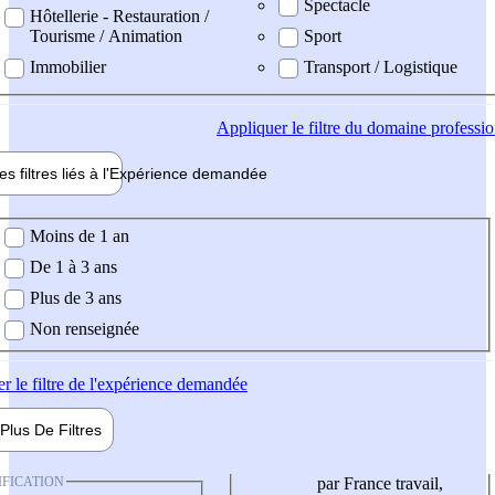
Spectacle
Hôtellerie - Restauration /
Tourisme / Animation
Sport
Immobilier
Transport / Logistique
Appliquer
le filtre du domaine professi
es filtres liés à l'
Expérience
demandée
ience demandée
Moins de 1 an
De 1 à 3 ans
Plus de 3 ans
Non renseignée
er
le filtre de l'expérience demandée
Plus De
Filtres
IFICATION
par France travail,