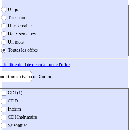
e création de l'offre
Un jour
Trois jours
Une semaine
Deux semaines
Un mois
Toutes les offres
er
le filtre de date de création de l'offre
les filtres de types de
Contrat
de contrat
CDI (1)
CDD
Intérim
CDI Intérimaire
Saisonnier