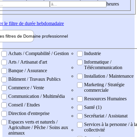
heures
er
le filtre de durée hebdomadaire
les filtres de
Domaine pro
fessionnel
ne professionel
Achats / Comptabilité / Gestion
Industrie
Arts / Artisanat d'art
Informatique /
Télécommunication
Banque / Assurance
Installation / Maintenance
Bâtiment / Travaux Publics
Marketing / Stratégie
Commerce / Vente
commerciale
Communication / Multimédia
Ressources Humaines
Conseil / Etudes
Santé (1)
Direction d'entreprise
Secrétariat / Assistanat
Espaces verts et naturels /
Services à la personne / à l
Agriculture / Pêche / Soins aux
collectivité
animaux