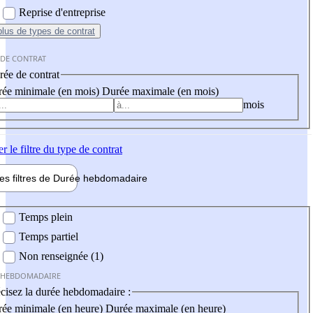
Reprise d'entreprise
plus
de types de contrat
 DE CONTRAT
ée de contrat
ée minimale (en mois)
Durée maximale (en mois)
mois
er
le filtre du type de contrat
les filtres de
Durée hebdo
madaire
 hebdomadaire
Temps plein
Temps partiel
Non renseignée (1)
 HEBDOMADAIRE
cisez la durée hebdomadaire :
ée minimale (en heure)
Durée maximale (en heure)