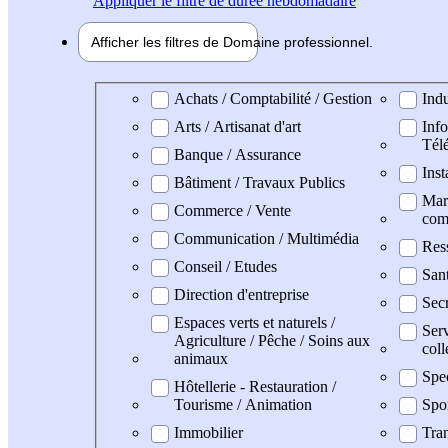
Appliquer
le filtre de durée hebdomadaire
Afficher les filtres de
Domaine pro
fessionnel
Domaine professionel
Achats / Comptabilité / Gestion
Indu
Arts / Artisanat d'art
Info
Tél
Banque / Assurance
Inst
Bâtiment / Travaux Publics
Mark
Commerce / Vente
com
Communication / Multimédia
Res
Conseil / Etudes
San
Direction d'entreprise
Secr
Espaces verts et naturels /
Serv
Agriculture / Pêche / Soins aux
coll
animaux
Spe
Hôtellerie - Restauration /
Tourisme / Animation
Spo
Immobilier
Tran