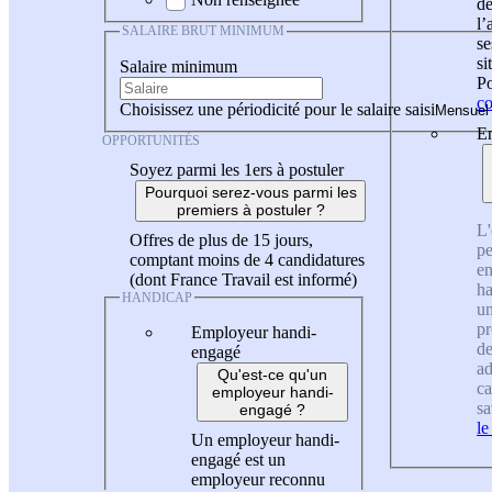
de
l
SALAIRE BRUT MINIMUM
se
si
Salaire minimum
Po
co
Choisissez une périodicité pour le salaire saisi
En
OPPORTUNITÉS
Soyez parmi les 1ers à postuler
Pourquoi serez-vous parmi les
premiers à postuler ?
L'
Offres de plus de 15 jours,
pe
comptant moins de 4 candidatures
en
(dont France Travail est informé)
ha
HANDICAP
un
pr
Employeur handi-
de
engagé
ad
Qu'est-ce qu'un
ca
employeur handi-
sa
engagé ?
le
Un employeur handi-
engagé est un
employeur reconnu