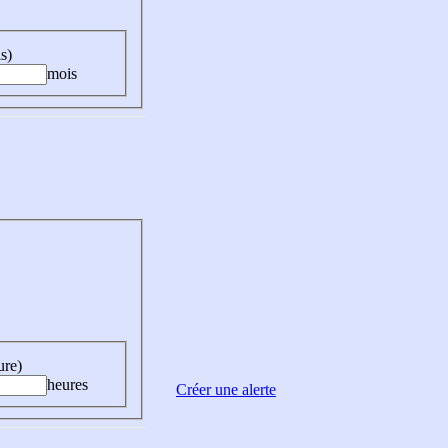
s)
mois
ure)
heures
Créer une alerte