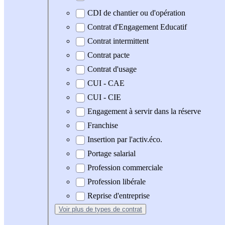
CDI de chantier ou d'opération
Contrat d'Engagement Educatif
Contrat intermittent
Contrat pacte
Contrat d'usage
CUI - CAE
CUI - CIE
Engagement à servir dans la réserve
Franchise
Insertion par l'activ.éco.
Portage salarial
Profession commerciale
Profession libérale
Reprise d'entreprise
Voir plus
de types de contrat