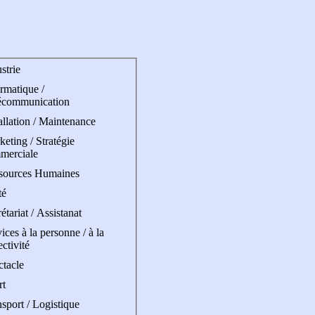
strie
rmatique /
écommunication
allation / Maintenance
eting / Stratégie
merciale
sources Humaines
té
étariat / Assistanat
ices à la personne / à la
ectivité
ctacle
rt
sport / Logistique