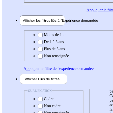
Appliquer
le fil
Afficher les filtres liés à l'
Expérience
demandée
Expérience demandée
Moins de 1 an
De 1 à 3 ans
Plus de 3 ans
Non renseignée
Appliquer
le filtre de l'expérience demandée
Afficher
Plus de
filtres
QUALIFICATION
pa
Ca
Cadre
pa
ac
Non cadre
fa
Non renseignée