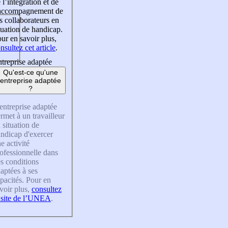
 l’intégration et de
’accompagnement de
s collaborateurs en
tuation de handicap.
ur en savoir plus,
nsultez cet article
.
treprise adaptée
Qu'est-ce qu'une
entreprise adaptée
?
entreprise adaptée
rmet à un travailleur
 situation de
ndicap d'exercer
e activité
ofessionnelle dans
s conditions
aptées à ses
pacités. Pour en
voir plus,
consultez
 site de l’UNEA
.