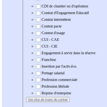
CDI de chantier ou d'opération
Contrat d'Engagement Educatif
Contrat intermittent
Contrat pacte
Contrat d'usage
CUI - CAE
CUI - CIE
Engagement à servir dans la réserve
Franchise
Insertion par l'activ.éco.
Portage salarial
Profession commerciale
Profession libérale
Reprise d'entreprise
Voir plus
de types de contrat