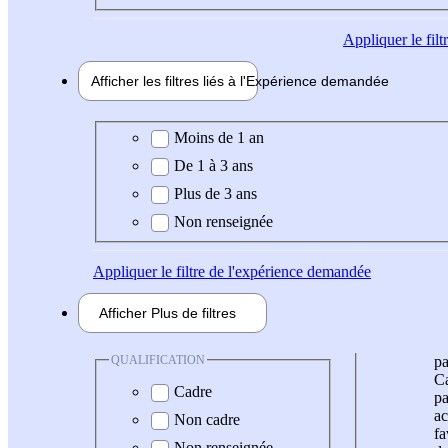
Appliquer
le fil
Afficher les filtres liés à l'
Expérience
demandée
Expérience demandée
Moins de 1 an
De 1 à 3 ans
Plus de 3 ans
Non renseignée
Appliquer
le filtre de l'expérience demandée
Afficher
Plus de
filtres
QUALIFICATION
pa
Ca
Cadre
pa
ac
Non cadre
fa
Non renseignée