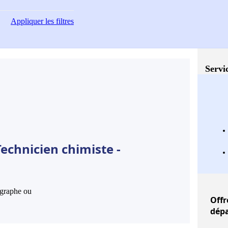
Appliquer
les filtres
Servi
echnicien chimiste -
hographe ou
Offr
dépa