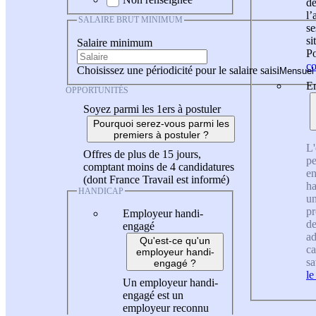
de
l
SALAIRE BRUT MINIMUM
se
si
Salaire minimum
Po
co
Choisissez une périodicité pour le salaire saisi
En
OPPORTUNITÉS
Soyez parmi les 1ers à postuler
Pourquoi serez-vous parmi les
premiers à postuler ?
L'
Offres de plus de 15 jours,
pe
comptant moins de 4 candidatures
en
(dont France Travail est informé)
ha
HANDICAP
un
pr
Employeur handi-
de
engagé
ad
Qu'est-ce qu'un
ca
employeur handi-
sa
engagé ?
le
Un employeur handi-
engagé est un
employeur reconnu