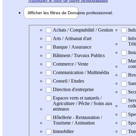
Appliquer
le filtre de durée hebdomadaire
Afficher les filtres de
Domaine pro
fessionnel
Domaine professionel
Achats / Comptabilité / Gestion
Indu
Arts / Artisanat d'art
Info
Tél
Banque / Assurance
Inst
Bâtiment / Travaux Publics
Mark
Commerce / Vente
com
Communication / Multimédia
Res
Conseil / Etudes
San
Direction d'entreprise
Secr
Espaces verts et naturels /
Serv
Agriculture / Pêche / Soins aux
coll
animaux
Spe
Hôtellerie - Restauration /
Tourisme / Animation
Spo
Immobilier
Tran