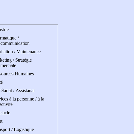
strie
rmatique /
écommunication
allation / Maintenance
eting / Stratégie
merciale
sources Humaines
té
étariat / Assistanat
ices à la personne / à la
ectivité
ctacle
rt
sport / Logistique