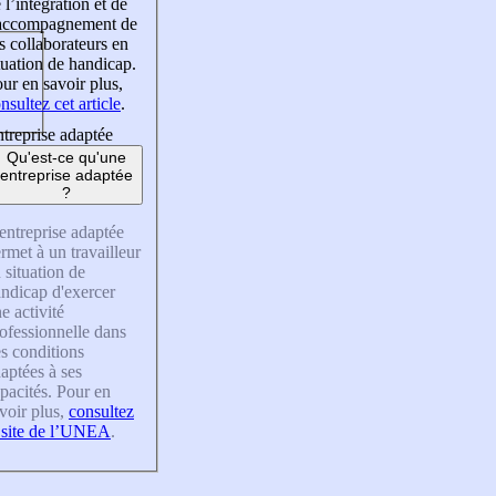
 l’intégration et de
’accompagnement de
s collaborateurs en
tuation de handicap.
ur en savoir plus,
nsultez cet article
.
treprise adaptée
Qu'est-ce qu'une
entreprise adaptée
?
entreprise adaptée
rmet à un travailleur
 situation de
ndicap d'exercer
e activité
ofessionnelle dans
s conditions
aptées à ses
pacités. Pour en
voir plus,
consultez
 site de l’UNEA
.