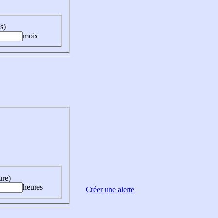
s)
mois
ure)
heures
Créer une alerte