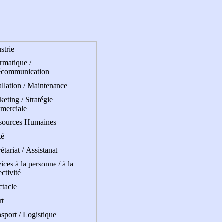
strie
rmatique /
écommunication
allation / Maintenance
eting / Stratégie
merciale
sources Humaines
té
étariat / Assistanat
ices à la personne / à la
ectivité
ctacle
rt
sport / Logistique