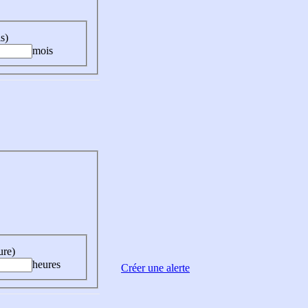
s)
mois
ure)
heures
Créer une alerte