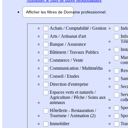
Appliquer
le filtre de durée hebdomadaire
Afficher les filtres de
Domaine pro
fessionnel
Domaine professionel
Achats / Comptabilité / Gestion
Indu
Arts / Artisanat d'art
Info
Tél
Banque / Assurance
Inst
Bâtiment / Travaux Publics
Mark
Commerce / Vente
com
Communication / Multimédia
Res
Conseil / Etudes
San
Direction d'entreprise
Secr
Espaces verts et naturels /
Serv
Agriculture / Pêche / Soins aux
coll
animaux
Spe
Hôtellerie - Restauration /
Tourisme / Animation (2)
Spo
Immobilier
Tran