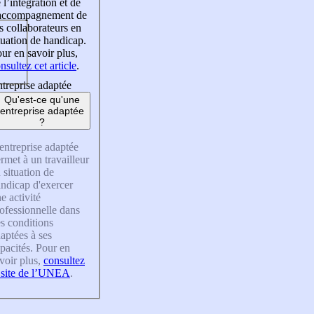
 l’intégration et de
’accompagnement de
s collaborateurs en
tuation de handicap.
ur en savoir plus,
nsultez cet article
.
treprise adaptée
Qu'est-ce qu'une
entreprise adaptée
?
entreprise adaptée
rmet à un travailleur
 situation de
ndicap d'exercer
e activité
ofessionnelle dans
s conditions
aptées à ses
pacités. Pour en
voir plus,
consultez
 site de l’UNEA
.