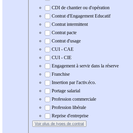
CDI de chantier ou d'opération
Contrat d'Engagement Educatif
Contrat intermittent
Contrat pacte
Contrat d'usage
CUI - CAE
CUI - CIE
Engagement à servir dans la réserve
Franchise
Insertion par l'activ.éco.
Portage salarial
Profession commerciale
Profession libérale
Reprise d'entreprise
Voir plus
de types de contrat