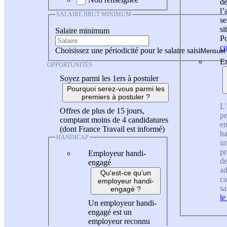
de
l
SALAIRE BRUT MINIMUM
se
si
Salaire minimum
Po
co
Choisissez une périodicité pour le salaire saisi
En
OPPORTUNITÉS
Soyez parmi les 1ers à postuler
Pourquoi serez-vous parmi les
premiers à postuler ?
L'
Offres de plus de 15 jours,
pe
comptant moins de 4 candidatures
en
(dont France Travail est informé)
ha
HANDICAP
un
pr
Employeur handi-
de
engagé
ad
Qu'est-ce qu'un
ca
employeur handi-
sa
engagé ?
le
Un employeur handi-
engagé est un
employeur reconnu