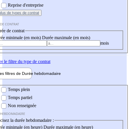
Reprise d'entreprise
plus
de types de contrat
 DE CONTRAT
ée de contrat
ée minimale (en mois)
Durée maximale (en mois)
mois
er
le filtre du type de contrat
les filtres de
Durée hebdo
madaire
 hebdomadaire
Temps plein
Temps partiel
Non renseignée
 HEBDOMADAIRE
cisez la durée hebdomadaire :
ée minimale (en heure)
Durée maximale (en heure)