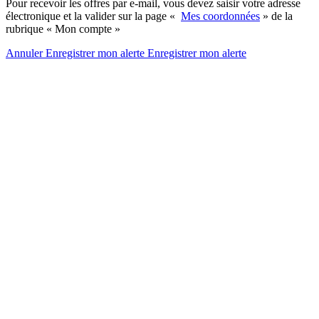
Pour recevoir les offres par e-mail, vous devez saisir votre adresse
électronique et la valider sur la page «
Mes coordonnées
» de la
rubrique « Mon compte »
Annuler
Enregistrer mon alerte
Enregistrer
mon alerte