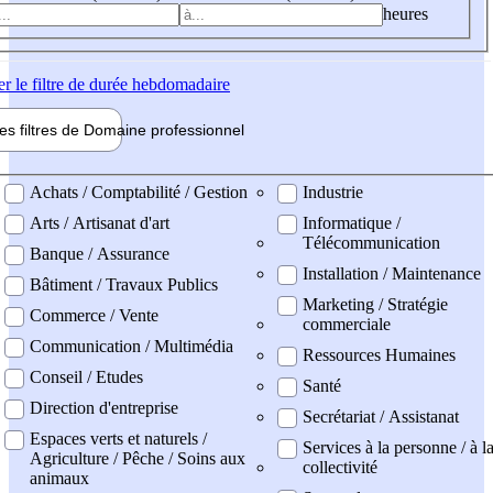
heures
er
le filtre de durée hebdomadaire
les filtres de
Domaine pro
fessionnel
ne professionel
Achats / Comptabilité / Gestion
Industrie
Arts / Artisanat d'art
Informatique /
Télécommunication
Banque / Assurance
Installation / Maintenance
Bâtiment / Travaux Publics
Marketing / Stratégie
Commerce / Vente
commerciale
Communication / Multimédia
Ressources Humaines
Conseil / Etudes
Santé
Direction d'entreprise
Secrétariat / Assistanat
Espaces verts et naturels /
Services à la personne / à l
Agriculture / Pêche / Soins aux
collectivité
animaux