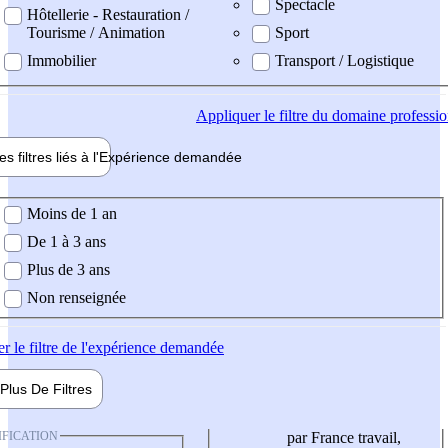
Spectacle
Hôtellerie - Restauration /
Tourisme / Animation
Sport
Immobilier
Transport / Logistique
Appliquer
le filtre du domaine professi
es filtres liés à l'
Expérience
demandée
ience demandée
Moins de 1 an
De 1 à 3 ans
Plus de 3 ans
Non renseignée
er
le filtre de l'expérience demandée
Plus De
Filtres
IFICATION
par France travail,