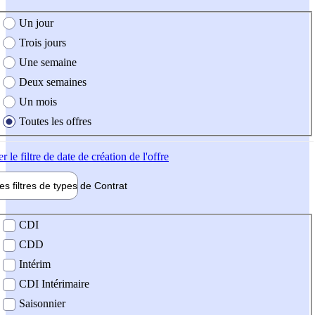
e création de l'offre
Un jour
Trois jours
Une semaine
Deux semaines
Un mois
Toutes les offres
er
le filtre de date de création de l'offre
les filtres de types de
Contrat
de contrat
CDI
CDD
Intérim
CDI Intérimaire
Saisonnier