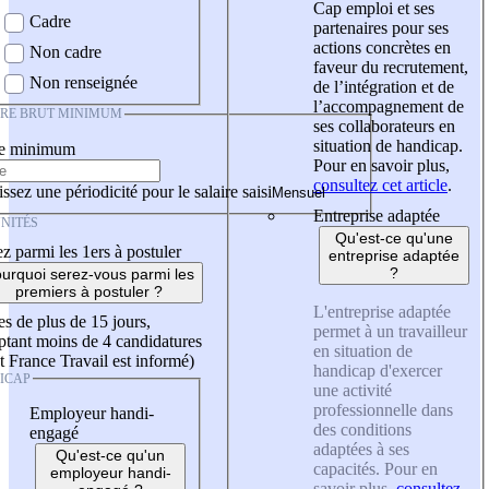
Cap emploi et ses
Cadre
partenaires pour ses
actions concrètes en
Non cadre
faveur du recrutement,
Non renseignée
de l’intégration et de
l’accompagnement de
IRE BRUT MINIMUM
ses collaborateurs en
situation de handicap.
re minimum
Pour en savoir plus,
consultez cet article
.
ssez une périodicité pour le salaire saisi
Entreprise adaptée
NITÉS
Qu'est-ce qu'une
z parmi les 1ers à postuler
entreprise adaptée
?
urquoi serez-vous parmi les
premiers à postuler ?
L'entreprise adaptée
es de plus de 15 jours,
permet à un travailleur
tant moins de 4 candidatures
en situation de
t France Travail est informé)
handicap d'exercer
ICAP
une activité
professionnelle dans
Employeur handi-
des conditions
engagé
adaptées à ses
Qu'est-ce qu'un
capacités. Pour en
employeur handi-
savoir plus,
consultez