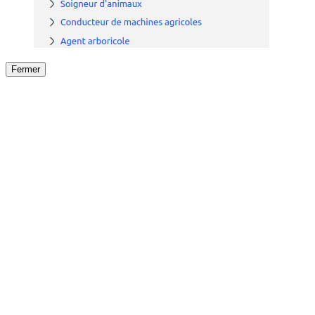
Fermer
Fermer
le détail de l'offre
/
Offre
sur
Offre précéden