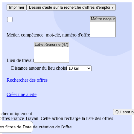
Imprimer
Besoin d'aide sur la recherche d'offres d'emploi ?
Métier, compétence, mot-clé, numéro d'offre
Lieu de travail
Distance autour du lieu choisi
Rechercher
des offres
Créer une alerte
Qui sont n
icher uniquement
 offres France Travail
Cette action recharge la liste des offres
les filtres de
Date de création
de l'offre