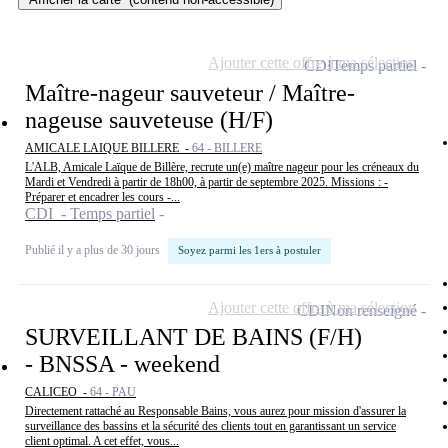
Ajouter cette offre à ma sélection
CDI
Temps partiel
Maître-nageur sauveteur / Maître-
nageuse sauveteuse (H/F)
AMICALE LAIQUE BILLERE -
64 - BILLERE
L'ALB, Amicale Laïque de Billère, recrute un(e) maître nageur pour les créneaux du
Mardi et Vendredi à partir de 18h00, à partir de septembre 2025. Missions : -
Préparer et encadrer les cours -...
CDI - Temps partiel
Publié il y a plus de 30 jours
Soyez parmi les 1ers à postuler
Ajouter cette offre à ma sélection
CDI
Non renseigné
SURVEILLANT DE BAINS (F/H)
- BNSSA - weekend
CALICEO -
64 - PAU
Directement rattaché au Responsable Bains, vous aurez pour mission d'assurer la
surveillance des bassins et la sécurité des clients tout en garantissant un service
client optimal. A cet effet, vous...