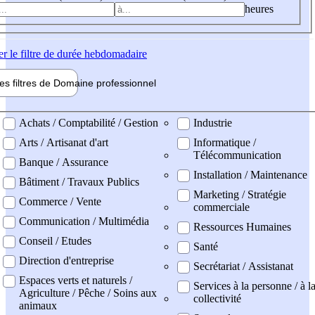
heures
er
le filtre de durée hebdomadaire
les filtres de
Domaine pro
fessionnel
ne professionel
Achats / Comptabilité / Gestion
Industrie
Arts / Artisanat d'art
Informatique /
Télécommunication
Banque / Assurance
Installation / Maintenance
Bâtiment / Travaux Publics
Marketing / Stratégie
Commerce / Vente
commerciale
Communication / Multimédia
Ressources Humaines
Conseil / Etudes
Santé
Direction d'entreprise
Secrétariat / Assistanat
Espaces verts et naturels /
Services à la personne / à l
Agriculture / Pêche / Soins aux
collectivité
animaux