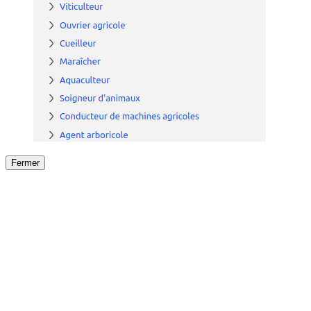
Fermer
Fermer
le détail de l'offre
/
Offre
sur
Offre précéden