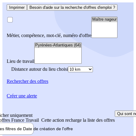
Imprimer
Besoin d'aide sur la recherche d'offres d'emploi ?
Métier, compétence, mot-clé, numéro d'offre
Lieu de travail
Distance autour du lieu choisi
Rechercher
des offres
Créer une alerte
Qui sont n
icher uniquement
 offres France Travail
Cette action recharge la liste des offres
les filtres de
Date de création
de l'offre