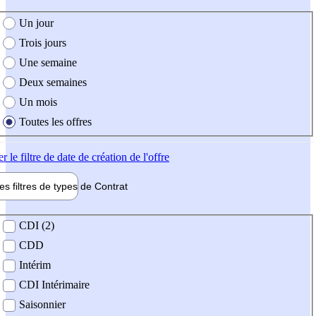
e création de l'offre
Un jour
Trois jours
Une semaine
Deux semaines
Un mois
Toutes les offres
er
le filtre de date de création de l'offre
les filtres de types de
Contrat
de contrat
CDI (2)
CDD
Intérim
CDI Intérimaire
Saisonnier