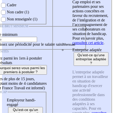
Cap emploi et ses
Cadre
partenaires pour ses
actions concrètes en
Non cadre (1)
faveur du recrutement,
Non renseignée (1)
de l’intégration et de
l’accompagnement de
IRE BRUT MINIMUM
ses collaborateurs en
situation de handicap.
re minimum
Pour en savoir plus,
consultez cet article
.
ssez une périodicité pour le salaire saisi
Entreprise adaptée
NITÉS
Qu'est-ce qu'une
z parmi les 1ers à postuler
entreprise adaptée
résultats
?
urquoi serez-vous parmi les
L'entreprise adaptée
premiers à postuler ?
permet à un travailleur
es de plus de 15 jours,
en situation de
tant moins de 4 candidatures
handicap d'exercer
t France Travail est informé)
une activité
ICAP
professionnelle dans
des conditions
Employeur handi-
adaptées à ses
engagé
capacités. Pour en
Qu'est-ce qu'un
savoir plus,
consultez