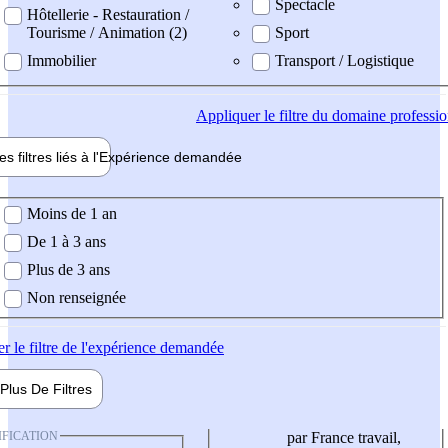
Spectacle
Hôtellerie - Restauration /
Tourisme / Animation (2)
Sport
Immobilier
Transport / Logistique
Appliquer
le filtre du domaine professi
es filtres liés à l'
Expérience
demandée
ience demandée
Moins de 1 an
De 1 à 3 ans
Plus de 3 ans
Non renseignée
er
le filtre de l'expérience demandée
Plus De
Filtres
IFICATION
par France travail,