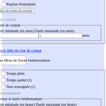
Reprise d'entreprise
plus
de types de contrat
 DE CONTRAT
ée de contrat
ée minimale (en mois)
Durée maximale (en mois)
mois
er
le filtre du type de contrat
les filtres de
Durée hebdo
madaire
 hebdomadaire
Temps plein
Temps partiel (1)
Non renseignée (1)
 HEBDOMADAIRE
cisez la durée hebdomadaire :
ée minimale (en heure)
Durée maximale (en heure)