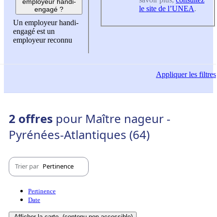
employeur handi-
le site de l’UNEA
.
engagé ?
Un employeur handi-
engagé est un
employeur reconnu
Appliquer
les filtres
2 offres
pour Maître nageur -
Pyrénées-Atlantiques (64)
Trier par
Pertinence
Pertinence
Date
Afficher la carte
(contenu non-accessible)