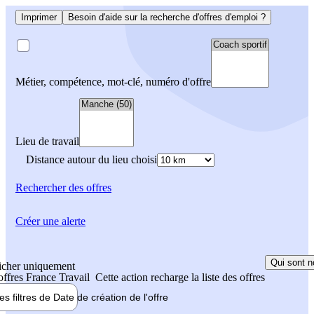
Imprimer
Besoin d'aide sur la recherche d'offres d'emploi ?
Métier, compétence, mot-clé, numéro d'offre
Lieu de travail
Distance autour du lieu choisi
Rechercher
des offres
Créer une alerte
Qui sont n
icher uniquement
 offres France Travail
Cette action recharge la liste des offres
les filtres de
Date de création
de l'offre