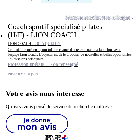
Ajouter cette offre à ma sélection
Profession libérale
Non renseigné
Coach sportif spécialisé pilates
(H/F) - LION COACH
LION COACH -
50 - YQUELON
Cette offre représente pour toi une chance de créer un partenariat unique avec
l'équipe Lion Coach. L'objectif est de te proposer de nouvelles et belles opportunités.
Tes missions principales...
Profession libérale - Non renseigné
Publié il y a 10 jours
Votre avis nous intéresse
Qu'avez-vous pensé du service de recherche d'offres ?