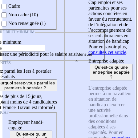
Cap emploi et ses
Cadre
partenaires pour ses
actions concrètes en
Non cadre (10)
faveur du recrutement,
Non renseignée (1)
de l’intégration et de
l’accompagnement de
IRE BRUT MINIMUM
ses collaborateurs en
situation de handicap.
re minimum
Pour en savoir plus,
consultez cet article
.
ssez une périodicité pour le salaire saisi
Entreprise adaptée
NITÉS
Qu'est-ce qu'une
z parmi les 1ers à postuler
entreprise adaptée
résultats
?
urquoi serez-vous parmi les
L'entreprise adaptée
premiers à postuler ?
permet à un travailleur
es de plus de 15 jours,
en situation de
tant moins de 4 candidatures
handicap d'exercer
t France Travail est informé)
une activité
ICAP
professionnelle dans
des conditions
Employeur handi-
adaptées à ses
engagé
capacités. Pour en
Qu'est-ce qu'un
savoir plus,
consultez