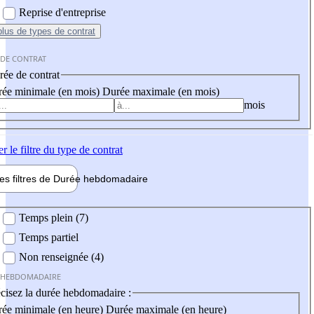
Reprise d'entreprise
plus
de types de contrat
 DE CONTRAT
ée de contrat
ée minimale (en mois)
Durée maximale (en mois)
mois
er
le filtre du type de contrat
les filtres de
Durée hebdo
madaire
 hebdomadaire
Temps plein (7)
Temps partiel
Non renseignée (4)
 HEBDOMADAIRE
cisez la durée hebdomadaire :
ée minimale (en heure)
Durée maximale (en heure)