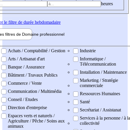
heures
er
le filtre de durée hebdomadaire
les filtres de
Domaine pro
fessionnel
ne professionel
Achats / Comptabilité / Gestion
Industrie
Arts / Artisanat d'art
Informatique /
Télécommunication
Banque / Assurance
Installation / Maintenance
Bâtiment / Travaux Publics
Marketing / Stratégie
Commerce / Vente
commerciale
Communication / Multimédia
Ressources Humaines
Conseil / Etudes
Santé
Direction d'entreprise
Secrétariat / Assistanat
Espaces verts et naturels /
Services à la personne / à l
Agriculture / Pêche / Soins aux
collectivité
animaux