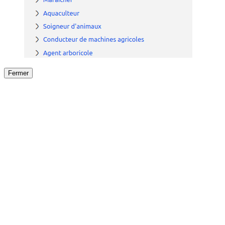
Fermer
Fermer
le détail de l'offre
/
Offre
sur
Offre précéden