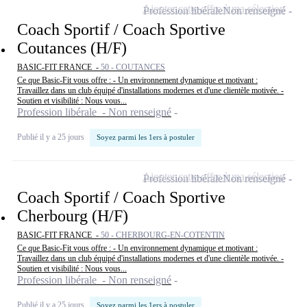
Ajouter cette offre à ma sélection
Profession libérale
Non renseigné
Coach Sportif / Coach Sportive
Coutances (H/F)
BASIC-FIT FRANCE -
50 - COUTANCES
Ce que Basic-Fit vous offre : - Un environnement dynamique et motivant :
Travaillez dans un club équipé d'installations modernes et d'une clientèle motivée. -
Soutien et visibilité : Nous vous...
Profession libérale - Non renseigné
Publié il y a 25 jours
Soyez parmi les 1ers à postuler
Ajouter cette offre à ma sélection
Profession libérale
Non renseigné
Coach Sportif / Coach Sportive
Cherbourg (H/F)
BASIC-FIT FRANCE -
50 - CHERBOURG-EN-COTENTIN
Ce que Basic-Fit vous offre : - Un environnement dynamique et motivant :
Travaillez dans un club équipé d'installations modernes et d'une clientèle motivée. -
Soutien et visibilité : Nous vous...
Profession libérale - Non renseigné
Publié il y a 25 jours
Soyez parmi les 1ers à postuler