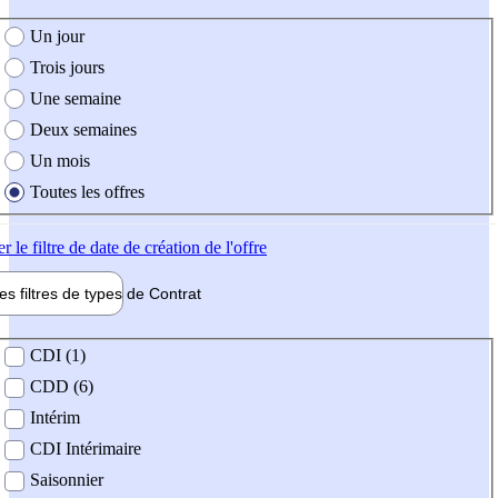
e création de l'offre
Un jour
Trois jours
Une semaine
Deux semaines
Un mois
Toutes les offres
er
le filtre de date de création de l'offre
les filtres de types de
Contrat
de contrat
CDI (1)
CDD (6)
Intérim
CDI Intérimaire
Saisonnier