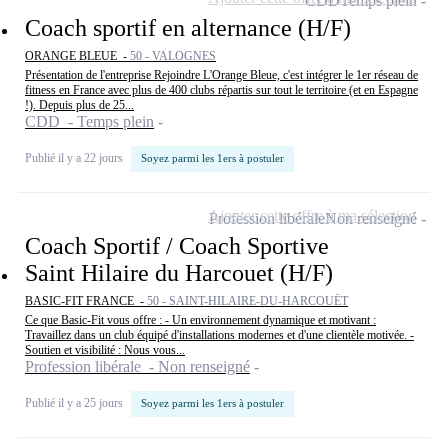
CDD
Temps plein
Coach sportif en alternance (H/F)
ORANGE BLEUE -
50 - VALOGNES
Présentation de l'entreprise Rejoindre L'Orange Bleue, c'est intégrer le 1er réseau de
fitness en France avec plus de 400 clubs répartis sur tout le territoire (et en Espagne
!). Depuis plus de 25...
CDD - Temps plein
Publié il y a 22 jours
Soyez parmi les 1ers à postuler
Ajouter cette offre à ma sélection
Profession libérale
Non renseigné
Coach Sportif / Coach Sportive
Saint Hilaire du Harcouet (H/F)
BASIC-FIT FRANCE -
50 - SAINT-HILAIRE-DU-HARCOUËT
Ce que Basic-Fit vous offre : - Un environnement dynamique et motivant :
Travaillez dans un club équipé d'installations modernes et d'une clientèle motivée. -
Soutien et visibilité : Nous vous...
Profession libérale - Non renseigné
Publié il y a 25 jours
Soyez parmi les 1ers à postuler