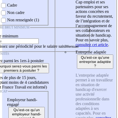
Cap emploi et ses
Cadre
partenaires pour ses
actions concrètes en
Non cadre
faveur du recrutement,
Non renseignée (1)
de l’intégration et de
l’accompagnement de
IRE BRUT MINIMUM
ses collaborateurs en
situation de handicap.
re minimum
Pour en savoir plus,
consultez cet article
.
ssez une périodicité pour le salaire saisi
Entreprise adaptée
NITÉS
Qu'est-ce qu'une
z parmi les 1ers à postuler
entreprise adaptée
?
urquoi serez-vous parmi les
premiers à postuler ?
L'entreprise adaptée
es de plus de 15 jours,
permet à un travailleur
tant moins de 4 candidatures
en situation de
t France Travail est informé)
handicap d'exercer
ICAP
une activité
professionnelle dans
Employeur handi-
des conditions
engagé
adaptées à ses
Qu'est-ce qu'un
capacités. Pour en
employeur handi-
savoir plus,
consultez