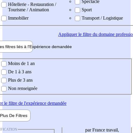
Spectacle
Hôtellerie - Restauration /
Tourisme / Animation
Sport
Immobilier
Transport / Logistique
Appliquer
le filtre du domaine professi
es filtres liés à l'
Expérience
demandée
ience demandée
Moins de 1 an
De 1 à 3 ans
Plus de 3 ans
Non renseignée
er
le filtre de l'expérience demandée
Plus De
Filtres
IFICATION
par France travail,