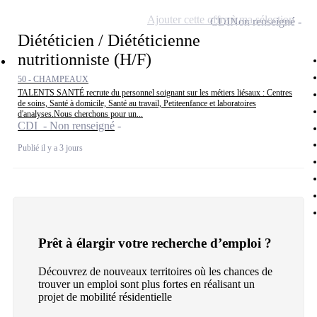
Ajouter cette offre à ma sélection
CDI
Non renseigné
Diététicien / Diététicienne
nutritionniste (H/F)
50 - CHAMPEAUX
TALENTS SANTÉ recrute du personnel soignant sur les métiers liésaux : Centres
de soins, Santé à domicile, Santé au travail, Petiteenfance et laboratoires
d'analyses.Nous cherchons pour un...
CDI - Non renseigné
Publié il y a 3 jours
Prêt à élargir votre recherche d’emploi ?
Découvrez de nouveaux territoires où les chances de
trouver un emploi sont plus fortes en réalisant un
projet de mobilité résidentielle