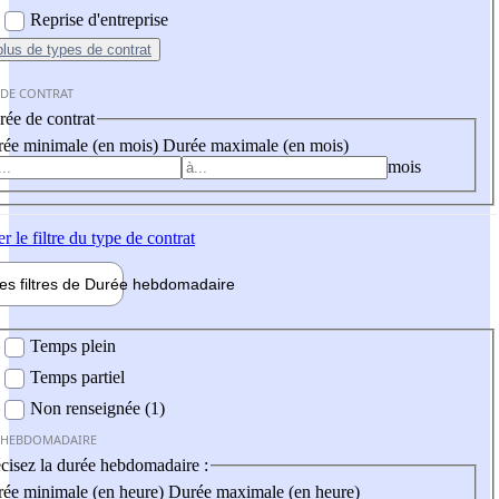
Reprise d'entreprise
plus
de types de contrat
 DE CONTRAT
ée de contrat
ée minimale (en mois)
Durée maximale (en mois)
mois
er
le filtre du type de contrat
les filtres de
Durée hebdo
madaire
 hebdomadaire
Temps plein
Temps partiel
Non renseignée (1)
 HEBDOMADAIRE
cisez la durée hebdomadaire :
ée minimale (en heure)
Durée maximale (en heure)