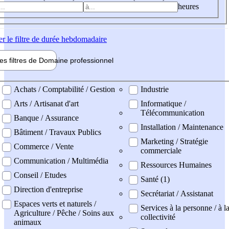
heures
er
le filtre de durée hebdomadaire
les filtres de
Domaine pro
fessionnel
ne professionel
Achats / Comptabilité / Gestion
Industrie
Arts / Artisanat d'art
Informatique /
Télécommunication
Banque / Assurance
Installation / Maintenance
Bâtiment / Travaux Publics
Marketing / Stratégie
Commerce / Vente
commerciale
Communication / Multimédia
Ressources Humaines
Conseil / Etudes
Santé (1)
Direction d'entreprise
Secrétariat / Assistanat
Espaces verts et naturels /
Services à la personne / à l
Agriculture / Pêche / Soins aux
collectivité
animaux