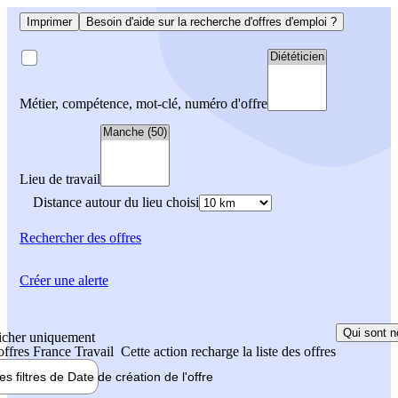
Imprimer
Besoin d'aide sur la recherche d'offres d'emploi ?
Métier, compétence, mot-clé, numéro d'offre
Lieu de travail
Distance autour du lieu choisi
Rechercher
des offres
Créer une alerte
Qui sont n
icher uniquement
 offres France Travail
Cette action recharge la liste des offres
les filtres de
Date de création
de l'offre