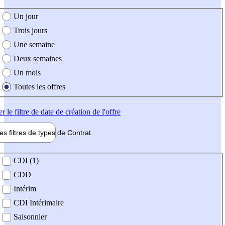
e création de l'offre
Un jour
Trois jours
Une semaine
Deux semaines
Un mois
Toutes les offres
er
le filtre de date de création de l'offre
les filtres de types de
Contrat
de contrat
CDI (1)
CDD
Intérim
CDI Intérimaire
Saisonnier