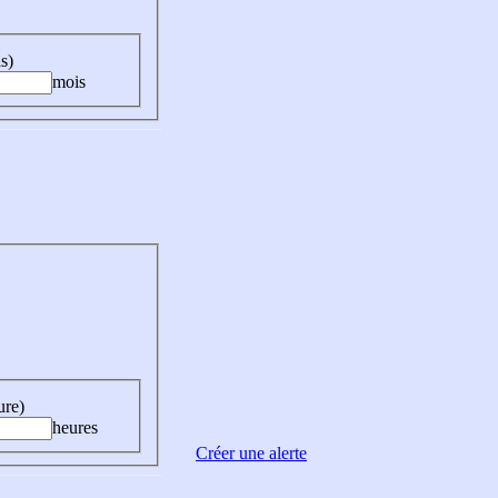
s)
mois
ure)
heures
Créer une alerte