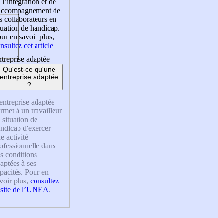
 l’intégration et de
’accompagnement de
s collaborateurs en
tuation de handicap.
ur en savoir plus,
nsultez cet article
.
treprise adaptée
Qu'est-ce qu'une
entreprise adaptée
?
entreprise adaptée
rmet à un travailleur
 situation de
ndicap d'exercer
e activité
ofessionnelle dans
s conditions
aptées à ses
pacités. Pour en
voir plus,
consultez
 site de l’UNEA
.