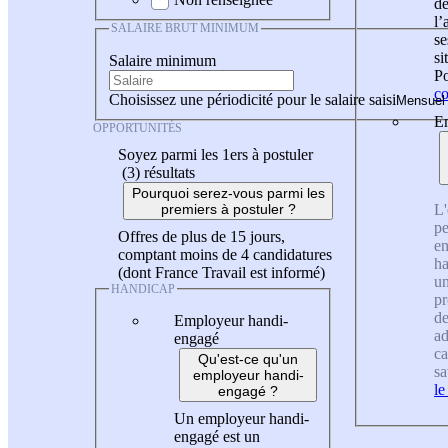
de
l
SALAIRE BRUT MINIMUM
se
si
Salaire minimum
Po
co
Choisissez une périodicité pour le salaire saisi
En
OPPORTUNITÉS
Soyez parmi les 1ers à postuler
(3)
résultats
Pourquoi serez-vous parmi les
L'
premiers à postuler ?
pe
Offres de plus de 15 jours,
en
comptant moins de 4 candidatures
ha
(dont France Travail est informé)
un
HANDICAP
pr
de
Employeur handi-
ad
engagé
ca
Qu'est-ce qu'un
sa
employeur handi-
le
engagé ?
Un employeur handi-
engagé est un