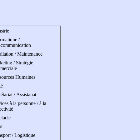
strie
rmatique /
écommunication
allation / Maintenance
eting / Stratégie
merciale
sources Humaines
té
étariat / Assistanat
ices à la personne / à la
ectivité
ctacle
rt
sport / Logistique