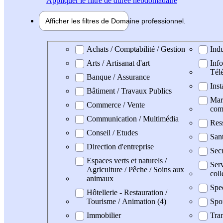
Appliquer
le filtre de durée hebdomadaire
Afficher les filtres de
Domaine pro
fessionnel
Domaine professionel
Achats / Comptabilité / Gestion
Indu
Arts / Artisanat d'art
Info
Tél
Banque / Assurance
Inst
Bâtiment / Travaux Publics
Mark
Commerce / Vente
com
Communication / Multimédia
Res
Conseil / Etudes
San
Direction d'entreprise
Secr
Espaces verts et naturels /
Serv
Agriculture / Pêche / Soins aux
coll
animaux
Spe
Hôtellerie - Restauration /
Tourisme / Animation (4)
Spo
Immobilier
Tran