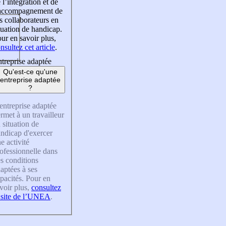
 l’intégration et de
’accompagnement de
s collaborateurs en
tuation de handicap.
ur en savoir plus,
nsultez cet article
.
treprise adaptée
Qu'est-ce qu'une
entreprise adaptée
?
entreprise adaptée
rmet à un travailleur
 situation de
ndicap d'exercer
e activité
ofessionnelle dans
s conditions
aptées à ses
pacités. Pour en
voir plus,
consultez
 site de l’UNEA
.