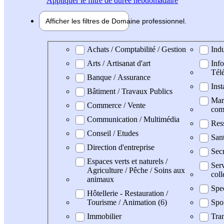
Appliquer
le filtre de durée hebdomadaire
Afficher les filtres de
Domaine pro
fessionnel
Domaine professionel
Achats / Comptabilité / Gestion
Indu
Arts / Artisanat d'art
Info
Tél
Banque / Assurance
Inst
Bâtiment / Travaux Publics
Mark
Commerce / Vente
com
Communication / Multimédia
Res
Conseil / Etudes
San
Direction d'entreprise
Secr
Espaces verts et naturels /
Serv
Agriculture / Pêche / Soins aux
coll
animaux
Spe
Hôtellerie - Restauration /
Tourisme / Animation (6)
Spo
Immobilier
Tran