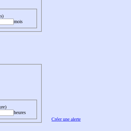
s)
mois
ure)
heures
Créer une alerte