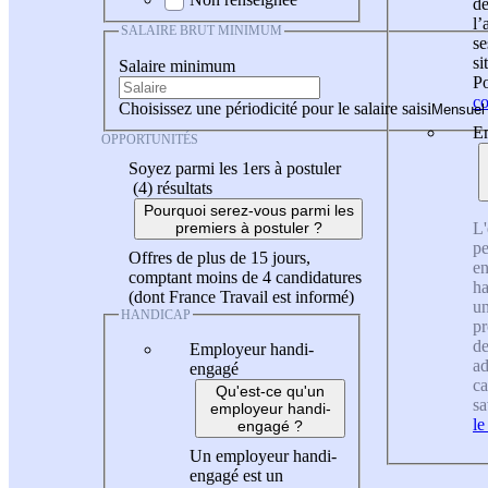
de
l
SALAIRE BRUT MINIMUM
se
si
Salaire minimum
Po
co
Choisissez une périodicité pour le salaire saisi
En
OPPORTUNITÉS
Soyez parmi les 1ers à postuler
(4)
résultats
Pourquoi serez-vous parmi les
L'
premiers à postuler ?
pe
Offres de plus de 15 jours,
en
comptant moins de 4 candidatures
ha
(dont France Travail est informé)
un
HANDICAP
pr
de
Employeur handi-
ad
engagé
ca
Qu'est-ce qu'un
sa
employeur handi-
le
engagé ?
Un employeur handi-
engagé est un