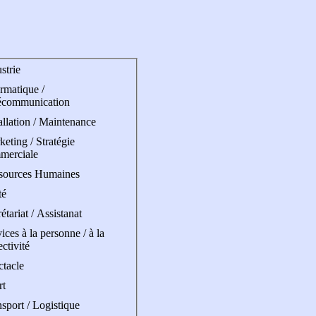
strie
rmatique /
écommunication
allation / Maintenance
eting / Stratégie
merciale
sources Humaines
té
étariat / Assistanat
ices à la personne / à la
ectivité
ctacle
rt
sport / Logistique