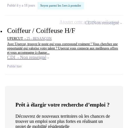
Publié il y a 18 jours
Soyez parmi les 1ers à postuler
Ajouter cette offre à ma sélection
CDI
Non renseigné
Coiffeur / Coiffeuse H/F
UPERCUT -
25 - BESANÇON
Avec Upercut, trouvez le poste qui vous correspond vraiment ! Vous cherchez une
opportunité qui valorise votre talent ? Upercut vous connecte aux meilleures offres
et vous accompagne à chaque...
CDI - Non renseigné
Publié hier
Prêt à élargir votre recherche d’emploi ?
Découvrez de nouveaux territoires où les chances de
trouver un emploi sont plus fortes en réalisant un
projet de mobilité résidentielle