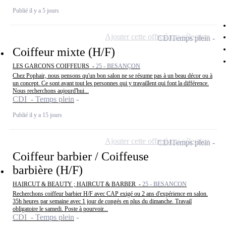
Publié il y a 5 jours
Ajouter cette offre à ma sélection
CDI
Temps plein
Coiffeur mixte (H/F)
LES GARCONS COIFFEURS -
25 - BESANÇON
Chez Pophair, nous pensons qu'un bon salon ne se résume pas à un beau décor ou à
un concept. Ce sont avant tout les personnes qui y travaillent qui font la différence.
Nous recherchons aujourd'hui...
CDI - Temps plein
Publié il y a 15 jours
Ajouter cette offre à ma sélection
CDI
Temps plein
Coiffeur barbier / Coiffeuse
barbière (H/F)
HAIRCUT & BEAUTY ; HAIRCUT & BARBER -
25 - BESANCON
Recherchons coiffeur barbier H/F avec CAP exigé ou 2 ans d'expérience en salon.
35h heures par semaine avec 1 jour de congés en plus du dimanche. Travail
obligatoire le samedi. Poste à pourvoir...
CDI - Temps plein