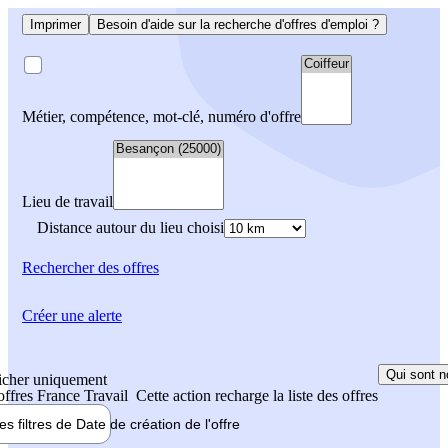
Imprimer
Besoin d'aide sur la recherche d'offres d'emploi ?
Métier, compétence, mot-clé, numéro d'offre
Lieu de travail
Distance autour du lieu choisi
Rechercher
des offres
Créer une alerte
Qui sont n
icher uniquement
 offres France Travail
Cette action recharge la liste des offres
les filtres de
Date de création
de l'offre