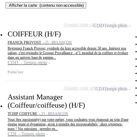
Afficher la carte
(contenu non-accessible)
Ajouter cette offre à ma sélection
CDD
Temps plein
COIFFEUR (H/F)
FRANCK PROVOST -
25 - BESANÇON
Rejoignez Franck Provost, symbole du luxe accessible depuis 50 ans. Intégrer nos
salons, c'est rejoindre le Groupe Provalliance - n°1 mondial de la coiffure et évoluer
dans un univers haut de gamme...
CDD - Temps plein
Publié hier
Ajouter cette offre à ma sélection
CDI
Temps plein
Assistant Manager
(Coiffeur/coiffeuse) (H/F)
TCHIP COIFFURE -
25 - BESANCON
Vous êtes passionné(e) par votre métier, vous souhaitez vous épanouir au sein d'une
équipe jeune et dynamique, avoir à prendre des responsabilités ; alors rejoignez-
nous ! Vos missions : prendre en...
CDI - Temps plein