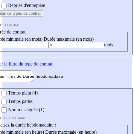
Reprise d'entreprise
plus
de types de contrat
 DE CONTRAT
ée de contrat
ée minimale (en mois)
Durée maximale (en mois)
mois
er
le filtre du type de contrat
les filtres de
Durée hebdo
madaire
 hebdomadaire
Temps plein (4)
Temps partiel
Non renseignée (1)
 HEBDOMADAIRE
cisez la durée hebdomadaire :
ée minimale (en heure)
Durée maximale (en heure)