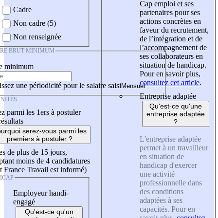
Cap emploi et ses
Cadre
partenaires pour ses
actions concrètes en
Non cadre (5)
faveur du recrutement,
Non renseignée
de l’intégration et de
l’accompagnement de
IRE BRUT MINIMUM
ses collaborateurs en
situation de handicap.
re minimum
Pour en savoir plus,
consultez cet article
.
ssez une périodicité pour le salaire saisi
Entreprise adaptée
NITÉS
Qu'est-ce qu'une
z parmi les 1ers à postuler
entreprise adaptée
résultats
?
urquoi serez-vous parmi les
L'entreprise adaptée
premiers à postuler ?
permet à un travailleur
es de plus de 15 jours,
en situation de
tant moins de 4 candidatures
handicap d'exercer
t France Travail est informé)
une activité
ICAP
professionnelle dans
des conditions
Employeur handi-
adaptées à ses
engagé
capacités. Pour en
Qu'est-ce qu'un
savoir plus,
consultez