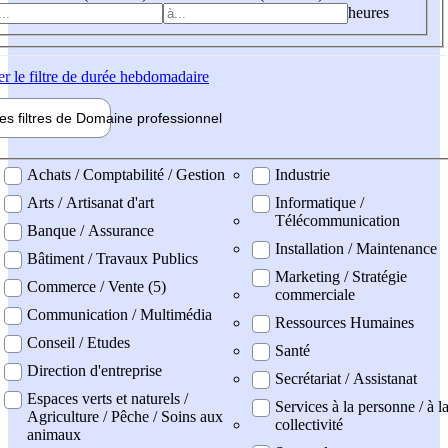
heures
er
le filtre de durée hebdomadaire
les filtres de
Domaine pro
fessionnel
ne professionel
Achats / Comptabilité / Gestion
Industrie
Arts / Artisanat d'art
Informatique /
Télécommunication
Banque / Assurance
Installation / Maintenance
Bâtiment / Travaux Publics
Marketing / Stratégie
Commerce / Vente (5)
commerciale
Communication / Multimédia
Ressources Humaines
Conseil / Etudes
Santé
Direction d'entreprise
Secrétariat / Assistanat
Espaces verts et naturels /
Services à la personne / à l
Agriculture / Pêche / Soins aux
collectivité
animaux