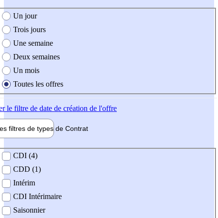
e création de l'offre
Un jour
Trois jours
Une semaine
Deux semaines
Un mois
Toutes les offres
er
le filtre de date de création de l'offre
les filtres de types de
Contrat
de contrat
CDI (4)
CDD (1)
Intérim
CDI Intérimaire
Saisonnier