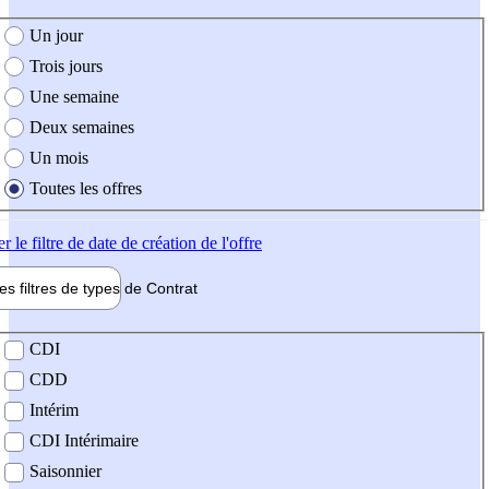
e création de l'offre
Un jour
Trois jours
Une semaine
Deux semaines
Un mois
Toutes les offres
er
le filtre de date de création de l'offre
les filtres de types de
Contrat
de contrat
CDI
CDD
Intérim
CDI Intérimaire
Saisonnier