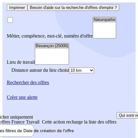
Imprimer
Besoin d'aide sur la recherche d'offres d'emploi ?
Métier, compétence, mot-clé, numéro d'offre
Lieu de travail
Distance autour du lieu choisi
Rechercher
des offres
Créer une alerte
Qui sont n
icher uniquement
 offres France Travail
Cette action recharge la liste des offres
les filtres de
Date de création
de l'offre