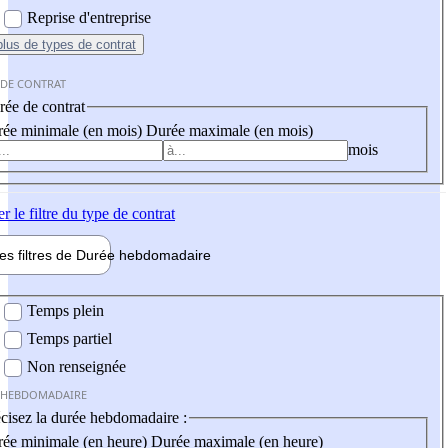
Reprise d'entreprise
plus
de types de contrat
 DE CONTRAT
ée de contrat
ée minimale (en mois)
Durée maximale (en mois)
mois
er
le filtre du type de contrat
les filtres de
Durée hebdo
madaire
 hebdomadaire
Temps plein
Temps partiel
Non renseignée
 HEBDOMADAIRE
cisez la durée hebdomadaire :
ée minimale (en heure)
Durée maximale (en heure)