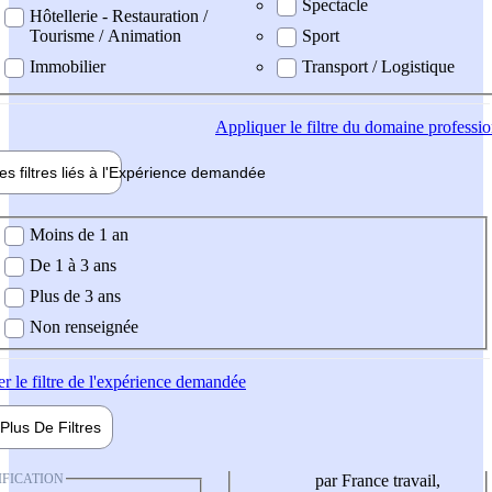
Spectacle
Hôtellerie - Restauration /
Tourisme / Animation
Sport
Immobilier
Transport / Logistique
Appliquer
le filtre du domaine professi
es filtres liés à l'
Expérience
demandée
ience demandée
Moins de 1 an
De 1 à 3 ans
Plus de 3 ans
Non renseignée
er
le filtre de l'expérience demandée
Plus De
Filtres
IFICATION
par France travail,