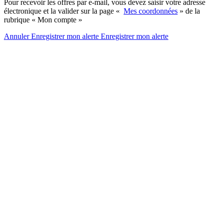
Pour recevoir les offres par e-mail, vous devez saisir votre adresse
électronique et la valider sur la page «
Mes coordonnées
» de la
rubrique « Mon compte »
Annuler
Enregistrer mon alerte
Enregistrer
mon alerte