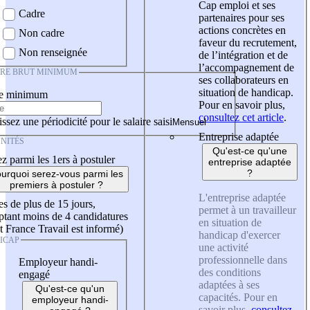
Cap emploi et ses
Cadre
partenaires pour ses
actions concrètes en
Non cadre
faveur du recrutement,
Non renseignée
de l’intégration et de
l’accompagnement de
IRE BRUT MINIMUM
ses collaborateurs en
situation de handicap.
re minimum
Pour en savoir plus,
consultez cet article
.
ssez une périodicité pour le salaire saisi
Entreprise adaptée
NITÉS
Qu'est-ce qu'une
z parmi les 1ers à postuler
entreprise adaptée
?
urquoi serez-vous parmi les
premiers à postuler ?
L'entreprise adaptée
es de plus de 15 jours,
permet à un travailleur
tant moins de 4 candidatures
en situation de
t France Travail est informé)
handicap d'exercer
ICAP
une activité
professionnelle dans
Employeur handi-
des conditions
engagé
adaptées à ses
Qu'est-ce qu'un
capacités. Pour en
employeur handi-
savoir plus,
consultez