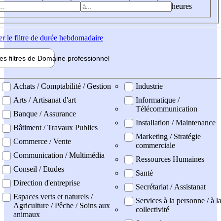
heures
er
le filtre de durée hebdomadaire
les filtres de
Domaine pro
fessionnel
ne professionel
Achats / Comptabilité / Gestion
Industrie
Arts / Artisanat d'art
Informatique /
Télécommunication
Banque / Assurance
Installation / Maintenance
Bâtiment / Travaux Publics
Marketing / Stratégie
Commerce / Vente
commerciale
Communication / Multimédia
Ressources Humaines
Conseil / Etudes
Santé
Direction d'entreprise
Secrétariat / Assistanat
Espaces verts et naturels /
Services à la personne / à l
Agriculture / Pêche / Soins aux
collectivité
animaux