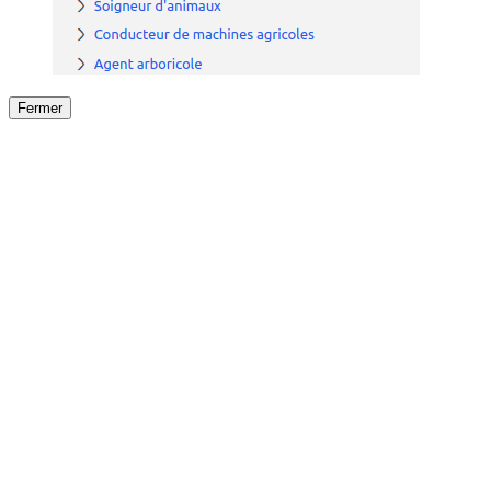
Fermer
Fermer
le détail de l'offre
/
Offre
sur
Offre précéden