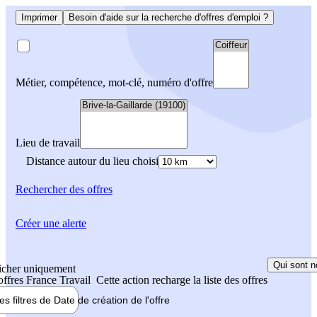
Imprimer
Besoin d'aide sur la recherche d'offres d'emploi ?
Métier, compétence, mot-clé, numéro d'offre
Lieu de travail
Distance autour du lieu choisi
Rechercher
des offres
Créer une alerte
Qui sont n
icher uniquement
 offres France Travail
Cette action recharge la liste des offres
les filtres de
Date de création
de l'offre