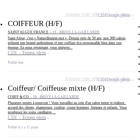
Ajouter cette offre à ma sélection
CDI
Temps plein
COIFFEUR (H/F)
SAINT ALGUE FRANCE -
19 - BRIVE-LA-GAILLARDE
Saint Algue, c'est « Naturellement moi ». Depuis près de 50 ans, nos 300 salons
prônent une beauté authentique et une coiffure éco-responsable bien dans son
époque. En nous rejoignant, vous intégrez...
CDI - Temps plein
Publié hier
Ajouter cette offre à ma sélection
CDI
Temps plein
Coiffeur/ Coiffeuse mixte (H/F)
COIFF & CO -
19 - BRIVE LA GAILLARDE
Plusieurs postes à pourvoir ! Vous travaillez au sein d'un salon mixte et réalisez :
accueil des clients, shampoing, couleur, coupe hommes, femmes et enfants. Vous
prodiguez les soins capillaires,...
CDI - Temps plein
Publié il y a 11 jours