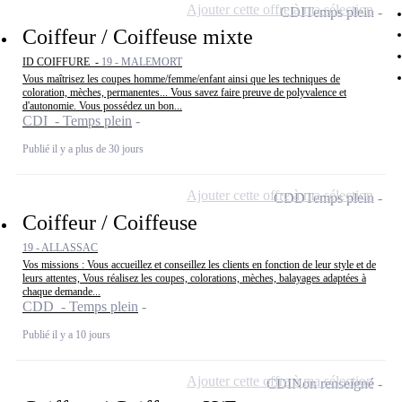
Ajouter cette offre à ma sélection
CDI
Temps plein
Coiffeur / Coiffeuse mixte
ID COIFFURE -
19 - MALEMORT
Vous maîtrisez les coupes homme/femme/enfant ainsi que les techniques de
coloration, mèches, permanentes... Vous savez faire preuve de polyvalence et
d'autonomie. Vous possédez un bon...
CDI - Temps plein
Publié il y a plus de 30 jours
Ajouter cette offre à ma sélection
CDD
Temps plein
Coiffeur / Coiffeuse
19 - ALLASSAC
Vos missions : Vous accueillez et conseillez les clients en fonction de leur style et de
leurs attentes, Vous réalisez les coupes, colorations, mèches, balayages adaptées à
chaque demande...
CDD - Temps plein
Publié il y a 10 jours
Ajouter cette offre à ma sélection
CDI
Non renseigné