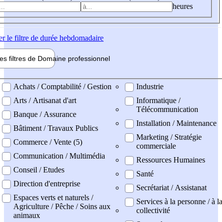
heures
er
le filtre de durée hebdomadaire
les filtres de
Domaine pro
fessionnel
ne professionel
Achats / Comptabilité / Gestion
Industrie
Arts / Artisanat d'art
Informatique /
Télécommunication
Banque / Assurance
Installation / Maintenance
Bâtiment / Travaux Publics
Marketing / Stratégie
Commerce / Vente (5)
commerciale
Communication / Multimédia
Ressources Humaines
Conseil / Etudes
Santé
Direction d'entreprise
Secrétariat / Assistanat
Espaces verts et naturels /
Services à la personne / à l
Agriculture / Pêche / Soins aux
collectivité
animaux