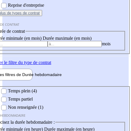
Reprise d'entreprise
plus
de types de contrat
 DE CONTRAT
ée de contrat
ée minimale (en mois)
Durée maximale (en mois)
mois
er
le filtre du type de contrat
les filtres de
Durée hebdo
madaire
 hebdomadaire
Temps plein (4)
Temps partiel
Non renseignée (1)
 HEBDOMADAIRE
cisez la durée hebdomadaire :
ée minimale (en heure)
Durée maximale (en heure)