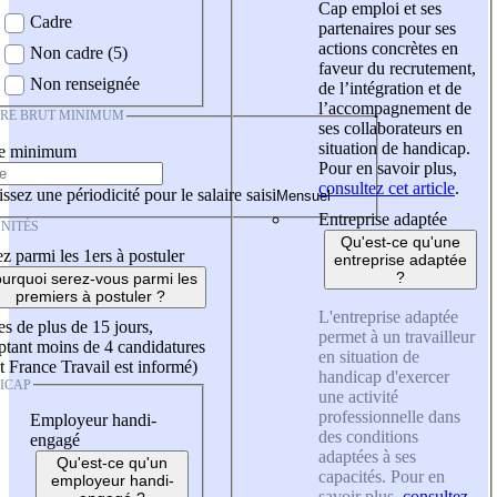
Cap emploi et ses
Cadre
partenaires pour ses
actions concrètes en
Non cadre (5)
faveur du recrutement,
Non renseignée
de l’intégration et de
l’accompagnement de
IRE BRUT MINIMUM
ses collaborateurs en
situation de handicap.
re minimum
Pour en savoir plus,
consultez cet article
.
ssez une périodicité pour le salaire saisi
Entreprise adaptée
NITÉS
Qu'est-ce qu'une
z parmi les 1ers à postuler
entreprise adaptée
?
urquoi serez-vous parmi les
premiers à postuler ?
L'entreprise adaptée
es de plus de 15 jours,
permet à un travailleur
tant moins de 4 candidatures
en situation de
t France Travail est informé)
handicap d'exercer
ICAP
une activité
professionnelle dans
Employeur handi-
des conditions
engagé
adaptées à ses
Qu'est-ce qu'un
capacités. Pour en
employeur handi-
savoir plus,
consultez