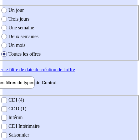
e création de l'offre
Un jour
Trois jours
Une semaine
Deux semaines
Un mois
Toutes les offres
er
le filtre de date de création de l'offre
les filtres de types de
Contrat
de contrat
CDI (4)
CDD (1)
Intérim
CDI Intérimaire
Saisonnier