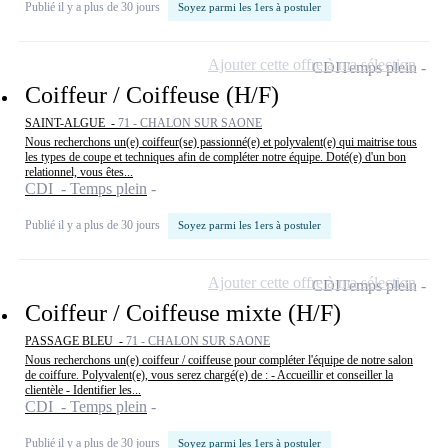
Publié il y a plus de 30 jours
Soyez parmi les 1ers à postuler
Ajouter cette offre à ma sélection
CDI
Temps plein
Coiffeur / Coiffeuse (H/F)
SAINT-ALGUE -
71 - CHALON SUR SAONE
Nous recherchons un(e) coiffeur(se) passionné(e) et polyvalent(e) qui maitrise tous
les types de coupe et techniques afin de compléter notre équipe. Doté(e) d'un bon
relationnel, vous êtes...
CDI - Temps plein
Publié il y a plus de 30 jours
Soyez parmi les 1ers à postuler
Ajouter cette offre à ma sélection
CDI
Temps plein
Coiffeur / Coiffeuse mixte (H/F)
PASSAGE BLEU -
71 - CHALON SUR SAONE
Nous recherchons un(e) coiffeur / coiffeuse pour compléter l'équipe de notre salon
de coiffure. Polyvalent(e), vous serez chargé(e) de : - Accueillir et conseiller la
clientèle - Identifier les...
CDI - Temps plein
Publié il y a plus de 30 jours
Soyez parmi les 1ers à postuler