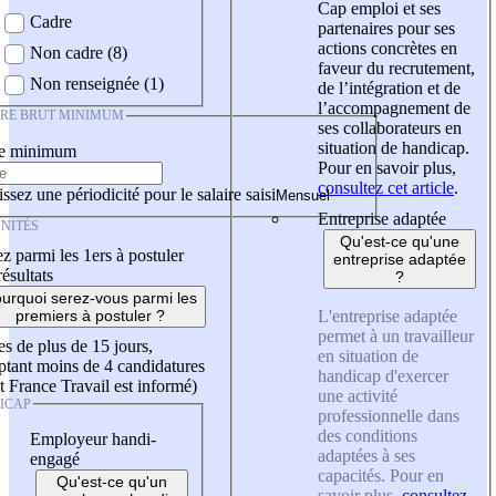
Cap emploi et ses
Cadre
partenaires pour ses
actions concrètes en
Non cadre (8)
faveur du recrutement,
Non renseignée (1)
de l’intégration et de
l’accompagnement de
IRE BRUT MINIMUM
ses collaborateurs en
situation de handicap.
re minimum
Pour en savoir plus,
consultez cet article
.
ssez une périodicité pour le salaire saisi
Entreprise adaptée
NITÉS
Qu'est-ce qu'une
z parmi les 1ers à postuler
entreprise adaptée
résultats
?
urquoi serez-vous parmi les
L'entreprise adaptée
premiers à postuler ?
permet à un travailleur
es de plus de 15 jours,
en situation de
tant moins de 4 candidatures
handicap d'exercer
t France Travail est informé)
une activité
ICAP
professionnelle dans
des conditions
Employeur handi-
adaptées à ses
engagé
capacités. Pour en
Qu'est-ce qu'un
savoir plus,
consultez