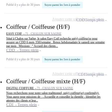
Publié il y a plus de 30 jours
Soyez parmi les 1ers à postuler
Ajouter cette offre à ma sélection
CDD
Temps plein
Coiffeur / Coiffeuse (H/F)
EASY COIF -
71 - CHALON SUR SAONE
Situé à Chalon sur Saône, le salon Easy Coif recherche un(e) coiffeur/se pour
assurer un CDD 6 mois 35H/semaine . Repos hebdomadaire le samedi une semaine
par mois . Missions : ° Accueil des clients...
CDD - Temps plein
Publié il y a plus de 30 jours
Soyez parmi les 1ers à postuler
Ajouter cette offre à ma sélection
CDI
Temps plein
Coiffeur / Coiffeuse mixte (H/F)
DIGITAL COIFFURE -
71 - CHALON SUR SAONE
Nous recherchons pour notre salon traditionnel, un(e) coiffeur(se) confirmé(e).
Vous aurez pour missions de : - Accueillir et conseiller la clientèle - Identifier les
attentes des clients et leur...
CDI - Temps plein