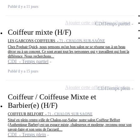
Publié il y a 11 jours
Ajouter cette offre à ma sélection
CDI
Temps partiel
Coiffeur mixte (H/F)
LES GARCONS COIFFEURS -
71 - CHALON-SUR-SAÔNE
Chez Pophair Quick, nous pensons qu'un bon salon ne se résume pas à un beau
décor ou à un concept. Ce sont avant tout les personnes qui y travaillent qui font la
différence. Nous recherchons...
CDI - Temps partiel
Publié il y a 15 jours
Ajouter cette offre à ma sélection
CDI
Temps plein
Coiffeur / Coiffeuse Mixte et
Barbier(e) (H/F)
COIFFEUR BELFORT -
71 - CHALON SUR SAONE
Situé en plein centre-ville de Chalon-sur-Saône, notre salon Coiffeur Belfort
(Authentique Barber) est un espace mixte, chaleureux et moderne, reconnu pour son
savoir-faire et son sens de l'accueil....
CDI - Temps plein