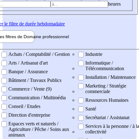
heures
er
le filtre de durée hebdomadaire
les filtres de
Domaine pro
fessionnel
ne professionel
Achats / Comptabilité / Gestion
Industrie
Arts / Artisanat d'art
Informatique /
Télécommunication
Banque / Assurance
Installation / Maintenance
Bâtiment / Travaux Publics
Marketing / Stratégie
Commerce / Vente (9)
commerciale
Communication / Multimédia
Ressources Humaines
Conseil / Etudes
Santé
Direction d'entreprise
Secrétariat / Assistanat
Espaces verts et naturels /
Services à la personne / à l
Agriculture / Pêche / Soins aux
collectivité
animaux