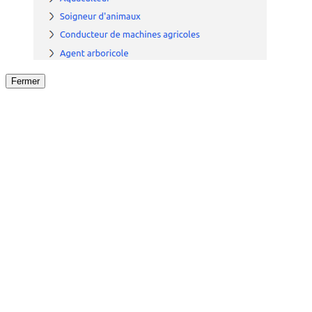
Fermer
Fermer
le détail de l'offre
/
Offre
sur
Offre précéden