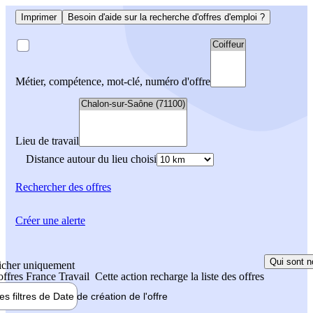
Imprimer
Besoin d'aide sur la recherche d'offres d'emploi ?
Métier, compétence, mot-clé, numéro d'offre
Lieu de travail
Distance autour du lieu choisi
Rechercher
des offres
Créer une alerte
Qui sont n
icher uniquement
 offres France Travail
Cette action recharge la liste des offres
les filtres de
Date de création
de l'offre