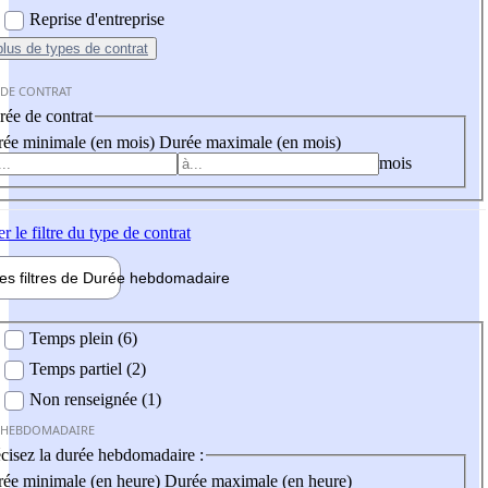
Reprise d'entreprise
plus
de types de contrat
 DE CONTRAT
ée de contrat
ée minimale (en mois)
Durée maximale (en mois)
mois
er
le filtre du type de contrat
les filtres de
Durée hebdo
madaire
 hebdomadaire
Temps plein (6)
Temps partiel (2)
Non renseignée (1)
 HEBDOMADAIRE
cisez la durée hebdomadaire :
ée minimale (en heure)
Durée maximale (en heure)