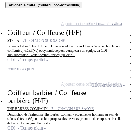
Afficher la carte
(contenu non-accessible)
Ajouter cette offre à ma sélection
CDI
Temps partiel
Coiffeur / Coiffeuse (H/F)
STELIA -
71 - CHALON SUR SAONE
Le salon Fabio Salsa du Centre Commercial Carrefour Chalon Nord recherche un(e)
coiffeur(se) créatif(ve) et dynamique pour compléter son équipe, en CDI
30h00/semaine. Nous sommes une équipe de 5...
CDI - Temps partiel
Publié il y a 4 jours
Ajouter cette offre à ma sélection
CDI
Temps plein
Coiffeur barbier / Coiffeuse
barbière (H/F)
THE BARBER COMPANY -
71 - CHALON SUR SAONE
Description de l'entreprise The Barber Company accueille les hommes au sein de
salons chics et élégants, et leur propose des services premium de coupes et de taille
de barbe. L'enseigne The Barber...
CDI - Temps plein