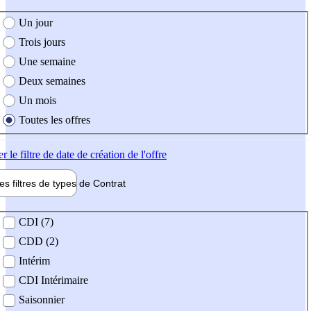
e création de l'offre
Un jour
Trois jours
Une semaine
Deux semaines
Un mois
Toutes les offres
er
le filtre de date de création de l'offre
les filtres de types de
Contrat
de contrat
CDI (7)
CDD (2)
Intérim
CDI Intérimaire
Saisonnier