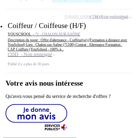
Ajouter cette offre à ma sélection
CDD
Non renseigné
Coiffeur / Coiffeuse (H/F)
YOUSCHOOL -
71 - CHALON-SUR-SAÔNE
Description du poste : Offre d'alternance - Coiffeur(se) (Formation à distance avec
YouSchool) Lieu : Chalon-sur-Saône (71100) Contrat : Alternance Formation :
CAP Coiffure (YouSchool - 100% à...
CDD - Non renseigné
Publié il y a plus de 30 jours
Votre avis nous intéresse
Qu'avez-vous pensé du service de recherche d'offres ?