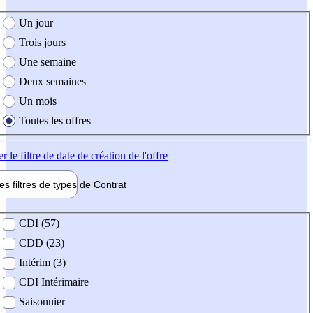
e création de l'offre
Un jour
Trois jours
Une semaine
Deux semaines
Un mois
Toutes les offres
er
le filtre de date de création de l'offre
les filtres de types de
Contrat
de contrat
CDI (57)
CDD (23)
Intérim (3)
CDI Intérimaire
Saisonnier