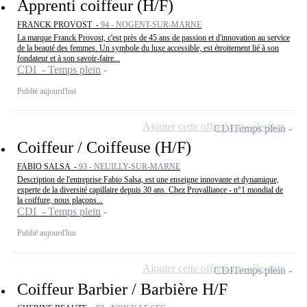
Apprenti coiffeur (H/F)
FRANCK PROVOST -
94 - NOGENT-SUR-MARNE
La marque Franck Provost, c'est près de 45 ans de passion et d'innovation au service
de la beauté des femmes. Un symbole du luxe accessible, est étroitement lié à son
fondateur et à son savoir-faire...
CDI - Temps plein
Publié aujourd'hui
Ajouter cette offre à ma sélection
CDI
Temps plein
Coiffeur / Coiffeuse (H/F)
FABIO SALSA -
93 - NEUILLY-SUR-MARNE
Description de l'entreprise Fabio Salsa, est une enseigne innovante et dynamique,
experte de la diversité capillaire depuis 30 ans. Chez Provalliance - n°1 mondial de
la coiffure, nous plaçons...
CDI - Temps plein
Publié aujourd'hui
Ajouter cette offre à ma sélection
CDI
Temps plein
Coiffeur Barbier / Barbière H/F