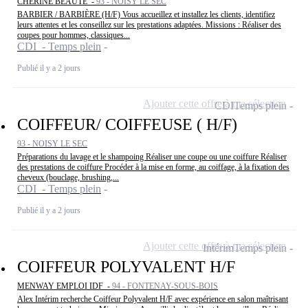
CHERINE BEAUTE -
93 - NOISY LE SEC
BARBIER / BARBIÈRE (H/F) Vous accueillez et installez les clients, identifiez
leurs attentes et les conseillez sur les prestations adaptées. Missions : Réaliser des
coupes pour hommes, classiques...
CDI - Temps plein
Publié il y a 2 jours
Ajouter cette offre à ma sélection
CDI
Temps plein
COIFFEUR/ COIFFEUSE ( H/F)
93 - NOISY LE SEC
Préparations du lavage et le shampoing Réaliser une coupe ou une coiffure Réaliser
des prestations de coiffure Procéder à la mise en forme, au coiffage, à la fixation des
cheveux (bouclage, brushing,...
CDI - Temps plein
Publié il y a 2 jours
Ajouter cette offre à ma sélection
Intérim
Temps plein
COIFFEUR POLYVALENT H/F
MENWAY EMPLOI IDF -
94 - FONTENAY-SOUS-BOIS
Alex Intérim recherche Coiffeur Polyvalent H/F avec expérience en salon maîtrisant