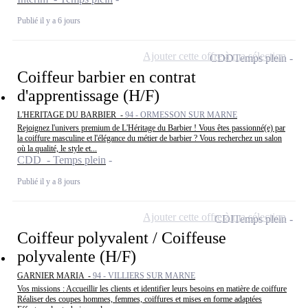
Publié il y a 6 jours
Ajouter cette offre à ma sélection
CDD
Temps plein
Coiffeur barbier en contrat
d'apprentissage (H/F)
L'HERITAGE DU BARBIER -
94 - ORMESSON SUR MARNE
Rejoignez l'univers premium de L'Héritage du Barbier ! Vous êtes passionné(e) par
la coiffure masculine et l'élégance du métier de barbier ? Vous recherchez un salon
où la qualité, le style et...
CDD - Temps plein
Publié il y a 8 jours
Ajouter cette offre à ma sélection
CDI
Temps plein
Coiffeur polyvalent / Coiffeuse
polyvalente (H/F)
GARNIER MARIA -
94 - VILLIERS SUR MARNE
Vos missions : Accueillir les clients et identifier leurs besoins en matière de coiffure
Réaliser des coupes hommes, femmes, coiffures et mises en forme adaptées