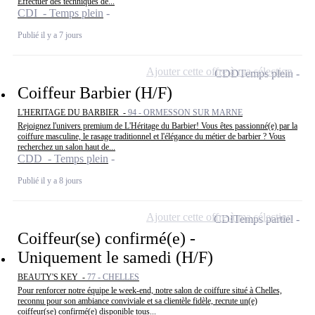
Effectuer des techniques de...
CDI - Temps plein
Publié il y a 7 jours
Ajouter cette offre à ma sélection
CDD
Temps plein
Coiffeur Barbier (H/F)
L'HERITAGE DU BARBIER -
94 - ORMESSON SUR MARNE
Rejoignez l'univers premium de L'Héritage du Barbier! Vous êtes passionné(e) par la
coiffure masculine, le rasage traditionnel et l'élégance du métier de barbier ? Vous
recherchez un salon haut de...
CDD - Temps plein
Publié il y a 8 jours
Ajouter cette offre à ma sélection
CDI
Temps partiel
Coiffeur(se) confirmé(e) -
Uniquement le samedi (H/F)
BEAUTY'S KEY -
77 - CHELLES
Pour renforcer notre équipe le week-end, notre salon de coiffure situé à Chelles,
reconnu pour son ambiance conviviale et sa clientèle fidèle, recrute un(e)
coiffeur(se) confirmé(e) disponible tous...