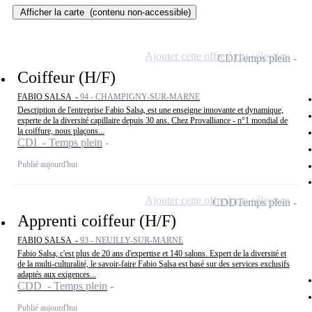
Afficher la carte
(contenu non-accessible)
Ajouter cette offre à ma sélection
CDI
Temps plein
Coiffeur (H/F)
FABIO SALSA -
94 - CHAMPIGNY-SUR-MARNE
Description de l'entreprise Fabio Salsa, est une enseigne innovante et dynamique,
experte de la diversité capillaire depuis 30 ans. Chez Provalliance - n°1 mondial de
la coiffure, nous plaçons...
CDI - Temps plein
Publié aujourd'hui
Ajouter cette offre à ma sélection
CDD
Temps plein
Apprenti coiffeur (H/F)
FABIO SALSA -
93 - NEUILLY-SUR-MARNE
Fabio Salsa, c'est plus de 20 ans d'expertise et 140 salons. Expert de la diversité et
de la multi-culturalité, le savoir-faire Fabio Salsa est basé sur des services exclusifs
adaptés aux exigences...
CDD - Temps plein
Publié aujourd'hui