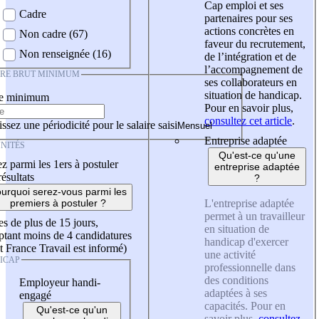
Cap emploi et ses
Cadre
partenaires pour ses
actions concrètes en
Non cadre (67)
faveur du recrutement,
Non renseignée (16)
de l’intégration et de
l’accompagnement de
IRE BRUT MINIMUM
ses collaborateurs en
situation de handicap.
re minimum
Pour en savoir plus,
consultez cet article
.
ssez une périodicité pour le salaire saisi
Entreprise adaptée
NITÉS
Qu'est-ce qu'une
z parmi les 1ers à postuler
entreprise adaptée
résultats
?
urquoi serez-vous parmi les
L'entreprise adaptée
premiers à postuler ?
permet à un travailleur
es de plus de 15 jours,
en situation de
tant moins de 4 candidatures
handicap d'exercer
t France Travail est informé)
une activité
ICAP
professionnelle dans
des conditions
Employeur handi-
adaptées à ses
engagé
capacités. Pour en
Qu'est-ce qu'un
savoir plus,
consultez