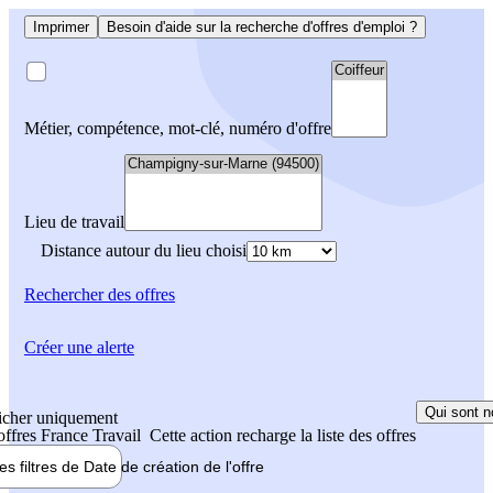
Imprimer
Besoin d'aide sur la recherche d'offres d'emploi ?
Métier, compétence, mot-clé, numéro d'offre
Lieu de travail
Distance autour du lieu choisi
Rechercher
des offres
Créer une alerte
Qui sont n
icher uniquement
 offres France Travail
Cette action recharge la liste des offres
les filtres de
Date de création
de l'offre