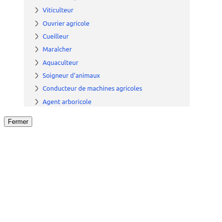
Fermer
Fermer
le détail de l'offre
/
Offre
sur
Offre précéden