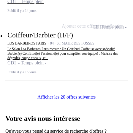
CDI - Temps plein
Publié il y a 14 jours
Ajouter cette offre à ma sélection
CDI
Temps plein
Coiffeur/Barbier (H/F)
LOS BARBEIROS PARIS -
94 - ST MAUR DES FOSSES
Le Salon Los Barbeiros Paris recrute : Un Coiffeur/ Coiffeuse avec spécialité
Barbier(e) Confirmé(e) Passionné(e) pour compléter son équipe! : Maitrise des
dégradés, coupe ciseaux, et...
CDI - Temps plein
Publié il y a 15 jours
Afficher les 20 offres suivantes
Votre avis nous intéresse
Qu'avez-vous pensé du service de recherche d'offres ?