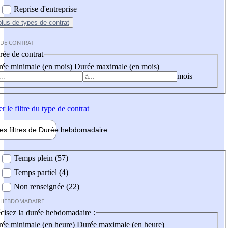
Reprise d'entreprise
plus
de types de contrat
 DE CONTRAT
ée de contrat
ée minimale (en mois)
Durée maximale (en mois)
mois
er
le filtre du type de contrat
les filtres de
Durée hebdo
madaire
 hebdomadaire
Temps plein (57)
Temps partiel (4)
Non renseignée (22)
 HEBDOMADAIRE
cisez la durée hebdomadaire :
ée minimale (en heure)
Durée maximale (en heure)