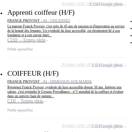
Ajouter cette offre à ma sélection
CDD
Temps plein
Apprenti coiffeur (H/F)
FRANCK PROVOST -
94 - VINCENNES
La marque Franck Provost, c'est près de 45 ans de passion et d'innovation au service
de la beauté des femmes. Un symbole du luxe accessible, est étroitement lié à son
fondateur et à son savoir-faire...
CDD - Temps plein
Publié aujourd'hui
Ajouter cette offre à ma sélection
CDI
Temps plein
COIFFEUR (H/F)
FRANCK PROVOST -
94 - ORMESSON-SUR-MARNE
Rejoignez Franck Provost, symbole du luxe accessible depuis 50 ans. Intégrer nos
salons, c'est rejoindre le Groupe Provalliance - n°1 mondial de la coiffure et évoluer
dans un univers haut de gamme...
CDI - Temps plein
Publié aujourd'hui
Ajouter cette offre à ma sélection
CDI
Temps plein