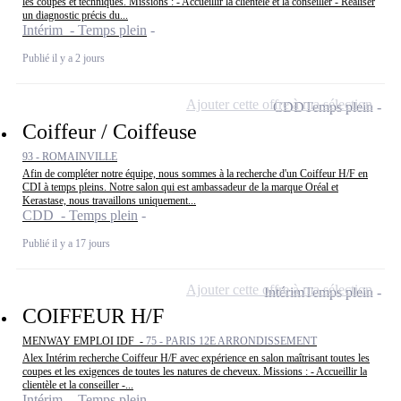
les coupes et techniques. Missions : - Accueillir la clientèle et la conseiller - Réaliser
un diagnostic précis du...
Intérim - Temps plein
Publié il y a 2 jours
Ajouter cette offre à ma sélection
CDD
Temps plein
Coiffeur / Coiffeuse
93 - ROMAINVILLE
Afin de compléter notre équipe, nous sommes à la recherche d'un Coiffeur H/F en
CDI à temps pleins. Notre salon qui est ambassadeur de la marque Oréal et
Kerastase, nous travaillons uniquement...
CDD - Temps plein
Publié il y a 17 jours
Ajouter cette offre à ma sélection
Intérim
Temps plein
COIFFEUR H/F
MENWAY EMPLOI IDF -
75 - PARIS 12E ARRONDISSEMENT
Alex Intérim recherche Coiffeur H/F avec expérience en salon maîtrisant toutes les
coupes et les exigences de toutes les natures de cheveux. Missions : - Accueillir la
clientèle et la conseiller -...
Intérim - Temps plein