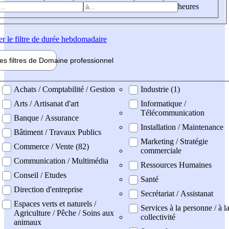
heures
er
le filtre de durée hebdomadaire
les filtres de
Domaine pro
fessionnel
ne professionel
Achats / Comptabilité / Gestion
Industrie (1)
Arts / Artisanat d'art
Informatique /
Télécommunication
Banque / Assurance
Installation / Maintenance
Bâtiment / Travaux Publics
Marketing / Stratégie
Commerce / Vente (82)
commerciale
Communication / Multimédia
Ressources Humaines
Conseil / Etudes
Santé
Direction d'entreprise
Secrétariat / Assistanat
Espaces verts et naturels /
Services à la personne / à l
Agriculture / Pêche / Soins aux
collectivité
animaux