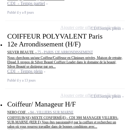
CDI - Temps partiel
Publié il y a 8 jours
Ajouter cette offre à ma sélection
CDI
Temps plein
COIFFEUR POLYVALENT Paris
12e Arrondissement (H/F)
SILVER BEAUTE -
75 - PARIS 12E ARRONDISSEMENT
Nous cherchons un/une Coiffeur/Coiffeuse en Cliniques privées, Maison de retraite,
Ehpad À propos de Silver Beauté Coiffure Leader dans le domaine de la beauté,
Silver Beauté se distingue par ses...
CDI - Temps plein
Publié il y a 13 jours
Ajouter cette offre à ma sélection
CDI
Temps plein
Coiffeur/ Manageur H/F
NERO COIF. -
94 - VILLIERS SUR MARNE
COIFFEUR(SE) MIXTE CONFIRMÉ(E) - CDI 39H MANAGER VILLIERS-
SUR-MARNE (RER E) Vous êtes passionné(e) par la coiffure et recherchez un
salon où vous pourrez travailler dans de bonnes conditions avec...