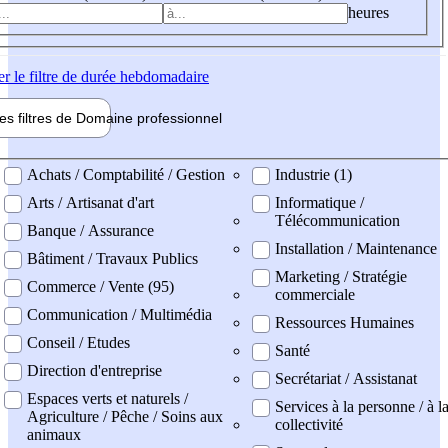
heures
er
le filtre de durée hebdomadaire
les filtres de
Domaine pro
fessionnel
ne professionel
Achats / Comptabilité / Gestion
Industrie (1)
Arts / Artisanat d'art
Informatique /
Télécommunication
Banque / Assurance
Installation / Maintenance
Bâtiment / Travaux Publics
Marketing / Stratégie
Commerce / Vente (95)
commerciale
Communication / Multimédia
Ressources Humaines
Conseil / Etudes
Santé
Direction d'entreprise
Secrétariat / Assistanat
Espaces verts et naturels /
Services à la personne / à l
Agriculture / Pêche / Soins aux
collectivité
animaux