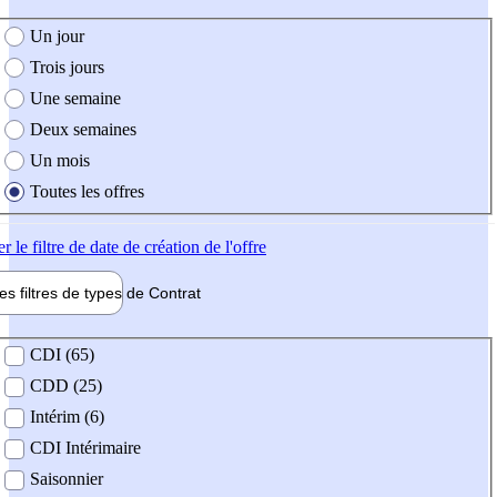
e création de l'offre
Un jour
Trois jours
Une semaine
Deux semaines
Un mois
Toutes les offres
er
le filtre de date de création de l'offre
les filtres de types de
Contrat
de contrat
CDI (65)
CDD (25)
Intérim (6)
CDI Intérimaire
Saisonnier