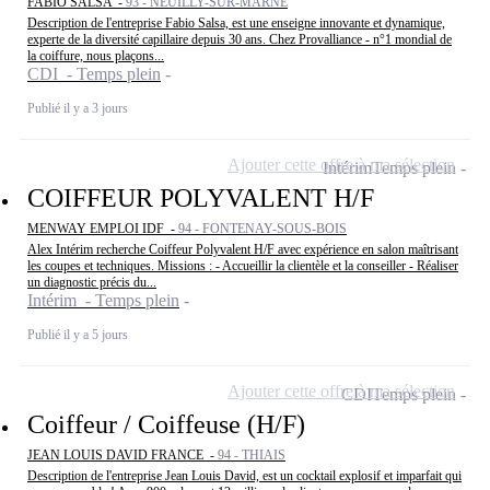
FABIO SALSA -
93 - NEUILLY-SUR-MARNE
Description de l'entreprise Fabio Salsa, est une enseigne innovante et dynamique,
experte de la diversité capillaire depuis 30 ans. Chez Provalliance - n°1 mondial de
la coiffure, nous plaçons...
CDI - Temps plein
Publié il y a 3 jours
Ajouter cette offre à ma sélection
Intérim
Temps plein
COIFFEUR POLYVALENT H/F
MENWAY EMPLOI IDF -
94 - FONTENAY-SOUS-BOIS
Alex Intérim recherche Coiffeur Polyvalent H/F avec expérience en salon maîtrisant
les coupes et techniques. Missions : - Accueillir la clientèle et la conseiller - Réaliser
un diagnostic précis du...
Intérim - Temps plein
Publié il y a 5 jours
Ajouter cette offre à ma sélection
CDI
Temps plein
Coiffeur / Coiffeuse (H/F)
JEAN LOUIS DAVID FRANCE -
94 - THIAIS
Description de l'entreprise Jean Louis David, est un cocktail explosif et imparfait qui