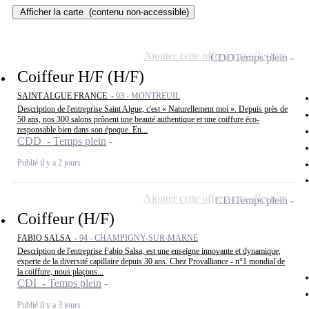
Afficher la carte
(contenu non-accessible)
Ajouter cette offre à ma sélection
CDD
Temps plein
Coiffeur H/F (H/F)
SAINT ALGUE FRANCE -
93 - MONTREUIL
Description de l'entreprise Saint Algue, c'est « Naturellement moi ». Depuis près de
50 ans, nos 300 salons prônent une beauté authentique et une coiffure éco-
responsable bien dans son époque. En...
CDD - Temps plein
Publié il y a 2 jours
Ajouter cette offre à ma sélection
CDI
Temps plein
Coiffeur (H/F)
FABIO SALSA -
94 - CHAMPIGNY-SUR-MARNE
Description de l'entreprise Fabio Salsa, est une enseigne innovante et dynamique,
experte de la diversité capillaire depuis 30 ans. Chez Provalliance - n°1 mondial de
la coiffure, nous plaçons...
CDI - Temps plein
Publié il y a 3 jours