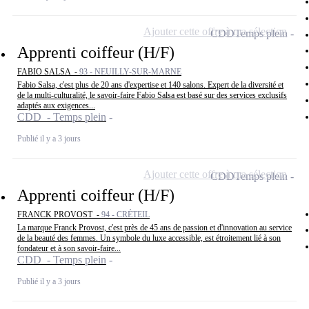
Ajouter cette offre à ma sélection
CDD
Temps plein
Apprenti coiffeur (H/F)
FABIO SALSA -
93 - NEUILLY-SUR-MARNE
Fabio Salsa, c'est plus de 20 ans d'expertise et 140 salons. Expert de la diversité et
de la multi-culturalité, le savoir-faire Fabio Salsa est basé sur des services exclusifs
adaptés aux exigences...
CDD - Temps plein
Publié il y a 3 jours
Ajouter cette offre à ma sélection
CDD
Temps plein
Apprenti coiffeur (H/F)
FRANCK PROVOST -
94 - CRÉTEIL
La marque Franck Provost, c'est près de 45 ans de passion et d'innovation au service
de la beauté des femmes. Un symbole du luxe accessible, est étroitement lié à son
fondateur et à son savoir-faire...
CDD - Temps plein
Publié il y a 3 jours