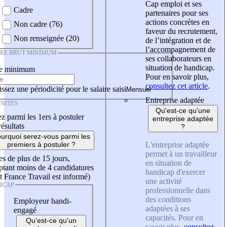
Cap emploi et ses
Cadre
partenaires pour ses
actions concrètes en
Non cadre (76)
faveur du recrutement,
Non renseignée (20)
de l’intégration et de
l’accompagnement de
IRE BRUT MINIMUM
ses collaborateurs en
situation de handicap.
re minimum
Pour en savoir plus,
consultez cet article
.
ssez une périodicité pour le salaire saisi
Entreprise adaptée
NITÉS
Qu'est-ce qu'une
z parmi les 1ers à postuler
entreprise adaptée
résultats
?
urquoi serez-vous parmi les
L'entreprise adaptée
premiers à postuler ?
permet à un travailleur
es de plus de 15 jours,
en situation de
tant moins de 4 candidatures
handicap d'exercer
t France Travail est informé)
une activité
ICAP
professionnelle dans
des conditions
Employeur handi-
adaptées à ses
engagé
capacités. Pour en
Qu'est-ce qu'un
savoir plus,
consultez