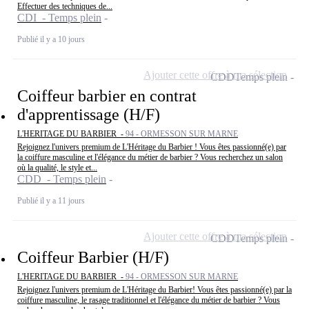
Effectuer des techniques de...
CDI - Temps plein
Publié il y a 10 jours
Ajouter cette offre à ma sélection
CDD
Temps plein
Coiffeur barbier en contrat
d'apprentissage (H/F)
L'HERITAGE DU BARBIER -
94 - ORMESSON SUR MARNE
Rejoignez l'univers premium de L'Héritage du Barbier ! Vous êtes passionné(e) par
la coiffure masculine et l'élégance du métier de barbier ? Vous recherchez un salon
où la qualité, le style et...
CDD - Temps plein
Publié il y a 11 jours
Ajouter cette offre à ma sélection
CDD
Temps plein
Coiffeur Barbier (H/F)
L'HERITAGE DU BARBIER -
94 - ORMESSON SUR MARNE
Rejoignez l'univers premium de L'Héritage du Barbier! Vous êtes passionné(e) par la
coiffure masculine, le rasage traditionnel et l'élégance du métier de barbier ? Vous