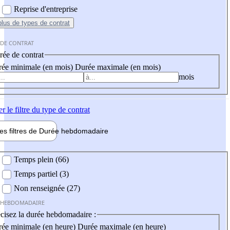
Reprise d'entreprise
plus
de types de contrat
 DE CONTRAT
ée de contrat
ée minimale (en mois)
Durée maximale (en mois)
mois
er
le filtre du type de contrat
les filtres de
Durée hebdo
madaire
 hebdomadaire
Temps plein (66)
Temps partiel (3)
Non renseignée (27)
 HEBDOMADAIRE
cisez la durée hebdomadaire :
ée minimale (en heure)
Durée maximale (en heure)