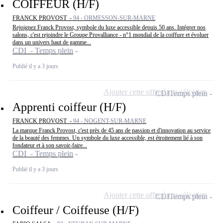
COIFFEUR (H/F)
FRANCK PROVOST -
94 - ORMESSON-SUR-MARNE
Rejoignez Franck Provost, symbole du luxe accessible depuis 50 ans. Intégrer nos
salons, c'est rejoindre le Groupe Provalliance - n°1 mondial de la coiffure et évoluer
dans un univers haut de gamme...
CDI - Temps plein
Publié il y a 3 jours
Ajouter cette offre à ma sélection
CDI
Temps plein
Apprenti coiffeur (H/F)
FRANCK PROVOST -
94 - NOGENT-SUR-MARNE
La marque Franck Provost, c'est près de 45 ans de passion et d'innovation au service
de la beauté des femmes. Un symbole du luxe accessible, est étroitement lié à son
fondateur et à son savoir-faire...
CDI - Temps plein
Publié il y a 3 jours
Ajouter cette offre à ma sélection
CDI
Temps plein
Coiffeur / Coiffeuse (H/F)