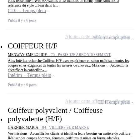
vous ressemble ! Avec 900 salons et 12 millions de clients, nous sommes la
référence du style urbain dans le...
CDI - Temps plein
Publié il y a 6 jours
Ajouter cette offre à ma sélection
Intérim
Temps plein
COIFFEUR H/F
MENWAY EMPLOI IDF -
75 - PARIS 12E ARRONDISSEMENT
Alex Intérim recherche Coiffeur H/F avec expérience en salon maîtrisant toutes les
coupes et les exigences de toutes les natures de cheveux. Missions : - Accueillir la
clientèle et la conseiller -...
Intérim - Temps plein
Publié il y a 9 jours
Ajouter cette offre à ma sélection
CDI
Temps plein
Coiffeur polyvalent / Coiffeuse
polyvalente (H/F)
GARNIER MARIA -
94 - VILLIERS SUR MARNE
Vos missions : Accueillir les clients et identifier leurs besoins en matière de coiffure
Réaliser des coupes hommes, femmes, coiffures et mises en forme adaptées