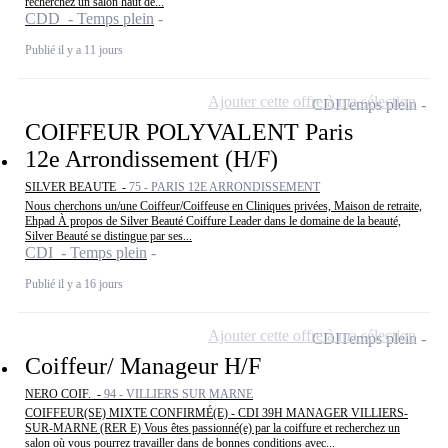
recherchez un salon haut de...
CDD - Temps plein
Publié il y a 11 jours
Ajouter cette offre à ma sélection
CDI
Temps plein
COIFFEUR POLYVALENT Paris
12e Arrondissement (H/F)
SILVER BEAUTE -
75 - PARIS 12E ARRONDISSEMENT
Nous cherchons un/une Coiffeur/Coiffeuse en Cliniques privées, Maison de retraite,
Ehpad À propos de Silver Beauté Coiffure Leader dans le domaine de la beauté,
Silver Beauté se distingue par ses...
CDI - Temps plein
Publié il y a 16 jours
Ajouter cette offre à ma sélection
CDI
Temps plein
Coiffeur/ Manageur H/F
NERO COIF. -
94 - VILLIERS SUR MARNE
COIFFEUR(SE) MIXTE CONFIRMÉ(E) - CDI 39H MANAGER VILLIERS-
SUR-MARNE (RER E) Vous êtes passionné(e) par la coiffure et recherchez un
salon où vous pourrez travailler dans de bonnes conditions avec...