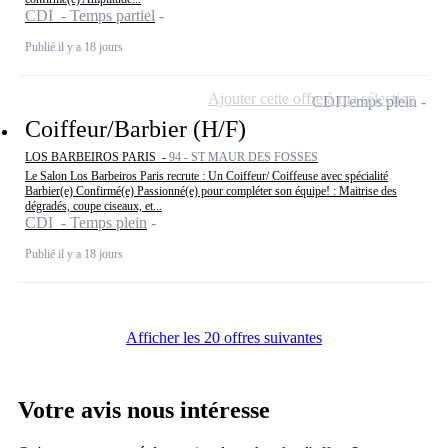
CDI - Temps partiel
Publié il y a 18 jours
Ajouter cette offre à ma sélection
CDI
Temps plein
Coiffeur/Barbier (H/F)
LOS BARBEIROS PARIS -
94 - ST MAUR DES FOSSES
Le Salon Los Barbeiros Paris recrute : Un Coiffeur/ Coiffeuse avec spécialité
Barbier(e) Confirmé(e) Passionné(e) pour compléter son équipe! : Maitrise des
dégradés, coupe ciseaux, et...
CDI - Temps plein
Publié il y a 18 jours
Afficher les 20 offres suivantes
Votre avis nous intéresse