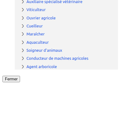
Fermer
Fermer
le détail de l'offre
/
Offre
sur
Offre précéden