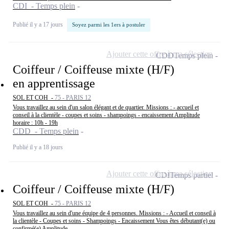
CDI - Temps plein
Publié il y a 17 jours
Soyez parmi les 1ers à postuler
Ajouter cette offre à ma sélection
CDD
Temps plein
Coiffeur / Coiffeuse mixte (H/F)
en apprentissage
SOL ET COH -
75 - PARIS 12
Vous travaillez au sein d'un salon élégant et de quartier. Missions : - accueil et
conseil à la clientèle - coupes et soins - shampoings - encaissement Amplitude
horaire : 10h - 19h
CDD - Temps plein
Publié il y a 18 jours
Ajouter cette offre à ma sélection
CDI
Temps partiel
Coiffeur / Coiffeuse mixte (H/F)
SOL ET COH -
75 - PARIS 12
Vous travaillez au sein d'une équipe de 4 personnes. Missions : - Accueil et conseil à
la clientèle - Coupes et soins - Shampoings - Encaissement Vous êtes débutant(e) ou
confirmé(e) Amplitude...