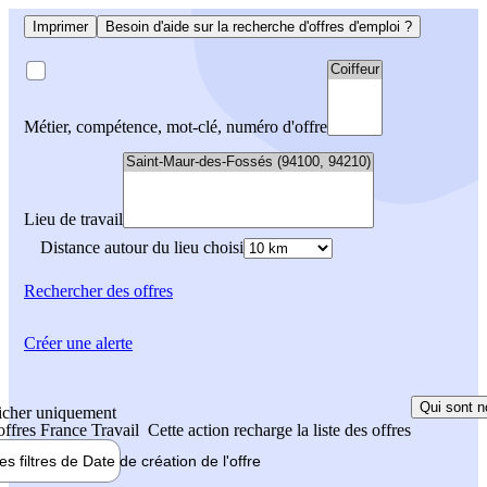
Imprimer
Besoin d'aide sur la recherche d'offres d'emploi ?
Métier, compétence, mot-clé, numéro d'offre
Lieu de travail
Distance autour du lieu choisi
Rechercher
des offres
Créer une alerte
Qui sont n
icher uniquement
 offres France Travail
Cette action recharge la liste des offres
les filtres de
Date de création
de l'offre