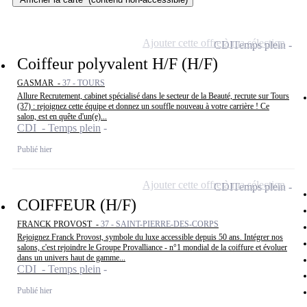
Ajouter cette offre à ma sélection
CDI
Temps plein
Coiffeur polyvalent H/F (H/F)
GASMAR -
37 - TOURS
Allure Recrutement, cabinet spécialisé dans le secteur de la Beauté, recrute sur Tours
(37) : rejoignez cette équipe et donnez un souffle nouveau à votre carrière ! Ce
salon, est en quête d'un(e)...
CDI - Temps plein
Publié hier
Ajouter cette offre à ma sélection
CDI
Temps plein
COIFFEUR (H/F)
FRANCK PROVOST -
37 - SAINT-PIERRE-DES-CORPS
Rejoignez Franck Provost, symbole du luxe accessible depuis 50 ans. Intégrer nos
salons, c'est rejoindre le Groupe Provalliance - n°1 mondial de la coiffure et évoluer
dans un univers haut de gamme...
CDI - Temps plein
Publié hier