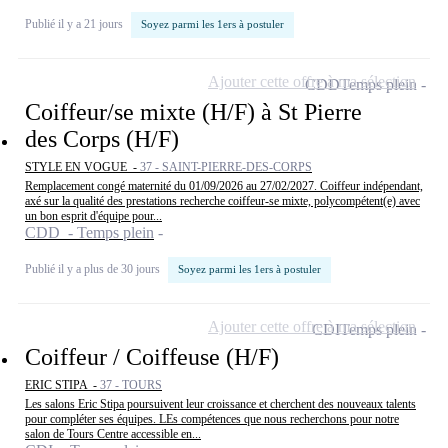
Publié il y a 21 jours
Soyez parmi les 1ers à postuler
Ajouter cette offre à ma sélection
CDD
Temps plein
Coiffeur/se mixte (H/F) à St Pierre
des Corps (H/F)
STYLE EN VOGUE -
37 - SAINT-PIERRE-DES-CORPS
Remplacement congé maternité du 01/09/2026 au 27/02/2027. Coiffeur indépendant,
axé sur la qualité des prestations recherche coiffeur-se mixte, polycompétent(e) avec
un bon esprit d'équipe pour...
CDD - Temps plein
Publié il y a plus de 30 jours
Soyez parmi les 1ers à postuler
Ajouter cette offre à ma sélection
CDI
Temps plein
Coiffeur / Coiffeuse (H/F)
ERIC STIPA -
37 - TOURS
Les salons Eric Stipa poursuivent leur croissance et cherchent des nouveaux talents
pour compléter ses équipes. LEs compétences que nous recherchons pour notre
salon de Tours Centre accessible en...