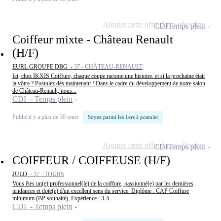
Ajouter cette offre à ma sélection
CDI
Temps plein
Coiffeur mixte - Château Renault
(H/F)
EURL GROUPE DBG -
37 - CHÂTEAU-RENAULT
Ici, chez IKXIS Coiffure, chaque coupe raconte une histoire. et si la prochaine était
la vôtre ? Postulez dès maintenant ! Dans le cadre du développement de notre salon
de Château-Renault, nous...
CDI - Temps plein
Publié il y a plus de 30 jours
Soyez parmi les 1ers à postuler
Ajouter cette offre à ma sélection
CDI
Temps plein
COIFFEUR / COIFFEUSE (H/F)
JULO -
37 - TOURS
Vous êtes un(e) professionnel(le) de la coiffure, passionné(e) par les dernières
tendances et doté(e) d'un excellent sens du service. Diplôme : CAP Coiffure
minimum (BP souhaité). Expérience : 3-4...
CDI - Temps plein