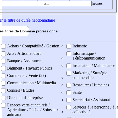
heures
er
le filtre de durée hebdomadaire
les filtres de
Domaine pro
fessionnel
ne professionel
Achats / Comptabilité / Gestion
Industrie
Arts / Artisanat d'art
Informatique /
Télécommunication
Banque / Assurance
Installation / Maintenance
Bâtiment / Travaux Publics
Marketing / Stratégie
Commerce / Vente (27)
commerciale
Communication / Multimédia
Ressources Humaines
Conseil / Etudes
Santé
Direction d'entreprise
Secrétariat / Assistanat
Espaces verts et naturels /
Services à la personne / à l
Agriculture / Pêche / Soins aux
collectivité
animaux