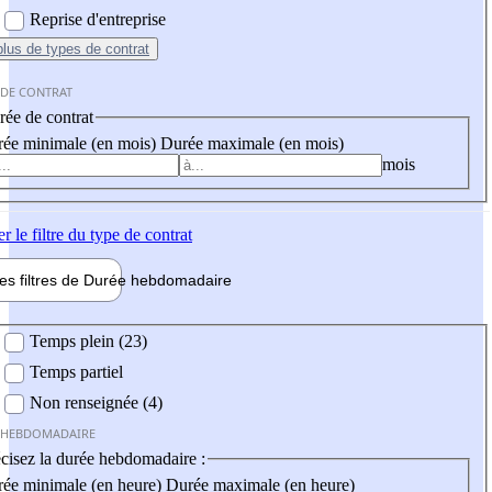
Reprise d'entreprise
plus
de types de contrat
 DE CONTRAT
ée de contrat
ée minimale (en mois)
Durée maximale (en mois)
mois
er
le filtre du type de contrat
les filtres de
Durée hebdo
madaire
 hebdomadaire
Temps plein (23)
Temps partiel
Non renseignée (4)
 HEBDOMADAIRE
cisez la durée hebdomadaire :
ée minimale (en heure)
Durée maximale (en heure)