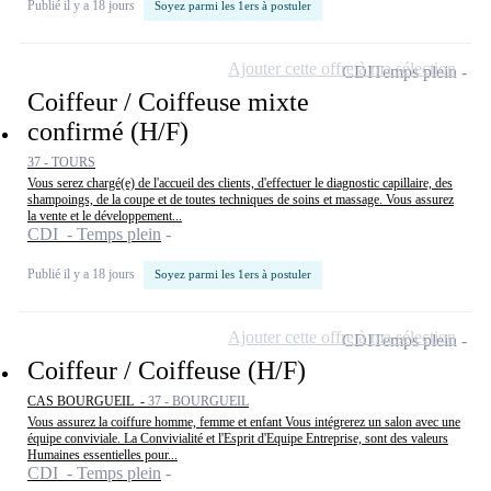
Publié il y a 18 jours
Soyez parmi les 1ers à postuler
Ajouter cette offre à ma sélection
CDI
Temps plein
Coiffeur / Coiffeuse mixte
confirmé (H/F)
37 - TOURS
Vous serez chargé(e) de l'accueil des clients, d'effectuer le diagnostic capillaire, des
shampoings, de la coupe et de toutes techniques de soins et massage. Vous assurez
la vente et le développement...
CDI - Temps plein
Publié il y a 18 jours
Soyez parmi les 1ers à postuler
Ajouter cette offre à ma sélection
CDI
Temps plein
Coiffeur / Coiffeuse (H/F)
CAS BOURGUEIL -
37 - BOURGUEIL
Vous assurez la coiffure homme, femme et enfant Vous intégrerez un salon avec une
équipe conviviale. La Convivialité et l'Esprit d'Equipe Entreprise, sont des valeurs
Humaines essentielles pour...
CDI - Temps plein