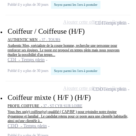
Publié il y a plus de 30 jours
Soyez parmi les 1ers à postuler
Ajouter cette offre à ma sélection
CDI
Temps plein
Coiffeur / Coiffeuse (H/F)
AUTHENTIC MEN -
37 - TOURS
Authentic Men, spécialiste de la coupe homme, recherche une personne pour
renforcer ses équipes. Le poste est proposé en temps plein mais nous pouvons
étudier la possibilité d'un temps...
CDI - Temps plein
Publié il y a plus de 30 jours
Soyez parmi les 1ers à postuler
Ajouter cette offre à ma sélection
CDD
Temps plein
Coiffeur mixte ( H/F ) (H/F)
PROFIL COIFFURE -
37 - ST CYR SUR LOIRE
Vous êtes un(e) coiffeur(se) qualifié ( CAP/BP ) pour rejoindre notre équipe
dynamique et familial . Le candidat retenu pour ce poste aura une clientèle habituelle,
ainsi qu'une clientèle à...
CDD - Temps plein
Publié il y a plus de 30 jours