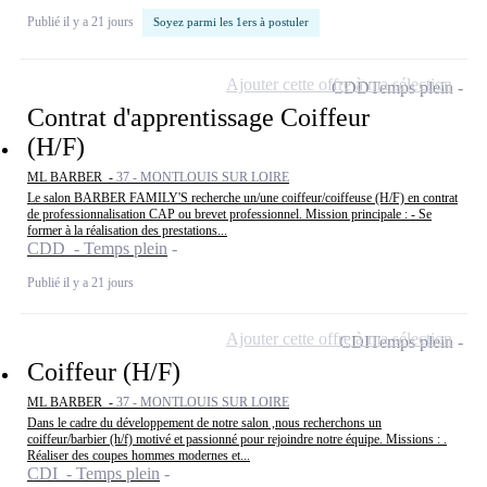
Publié il y a 21 jours
Soyez parmi les 1ers à postuler
Ajouter cette offre à ma sélection
CDD
Temps plein
Contrat d'apprentissage Coiffeur
(H/F)
ML BARBER -
37 - MONTLOUIS SUR LOIRE
Le salon BARBER FAMILY'S recherche un/une coiffeur/coiffeuse (H/F) en contrat
de professionnalisation CAP ou brevet professionnel. Mission principale : - Se
former à la réalisation des prestations...
CDD - Temps plein
Publié il y a 21 jours
Ajouter cette offre à ma sélection
CDI
Temps plein
Coiffeur (H/F)
ML BARBER -
37 - MONTLOUIS SUR LOIRE
Dans le cadre du développement de notre salon ,nous recherchons un
coiffeur/barbier (h/f) motivé et passionné pour rejoindre notre équipe. Missions : .
Réaliser des coupes hommes modernes et...
CDI - Temps plein