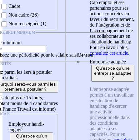
Cap emploi et ses
Cadre
partenaires pour ses
actions concrètes en
Non cadre (26)
faveur du recrutement,
Non renseignée (1)
de l’intégration et de
l’accompagnement de
IRE BRUT MINIMUM
ses collaborateurs en
situation de handicap.
re minimum
Pour en savoir plus,
consultez cet article
.
ssez une périodicité pour le salaire saisi
Entreprise adaptée
NITÉS
Qu'est-ce qu'une
z parmi les 1ers à postuler
entreprise adaptée
)
résultats
?
urquoi serez-vous parmi les
L'entreprise adaptée
premiers à postuler ?
permet à un travailleur
es de plus de 15 jours,
en situation de
tant moins de 4 candidatures
handicap d'exercer
t France Travail est informé)
une activité
ICAP
professionnelle dans
des conditions
Employeur handi-
adaptées à ses
engagé
capacités. Pour en
Qu'est-ce qu'un
savoir plus,
consultez