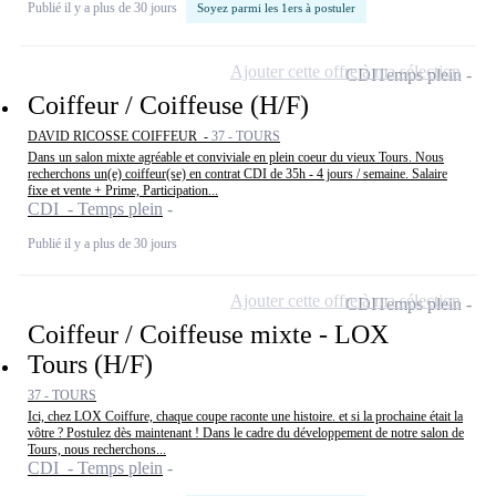
Publié il y a plus de 30 jours
Soyez parmi les 1ers à postuler
Ajouter cette offre à ma sélection
CDI
Temps plein
Coiffeur / Coiffeuse (H/F)
DAVID RICOSSE COIFFEUR -
37 - TOURS
Dans un salon mixte agréable et conviviale en plein coeur du vieux Tours. Nous
recherchons un(e) coiffeur(se) en contrat CDI de 35h - 4 jours / semaine. Salaire
fixe et vente + Prime, Participation...
CDI - Temps plein
Publié il y a plus de 30 jours
Ajouter cette offre à ma sélection
CDI
Temps plein
Coiffeur / Coiffeuse mixte - LOX
Tours (H/F)
37 - TOURS
Ici, chez LOX Coiffure, chaque coupe raconte une histoire. et si la prochaine était la
vôtre ? Postulez dès maintenant ! Dans le cadre du développement de notre salon de
Tours, nous recherchons...
CDI - Temps plein