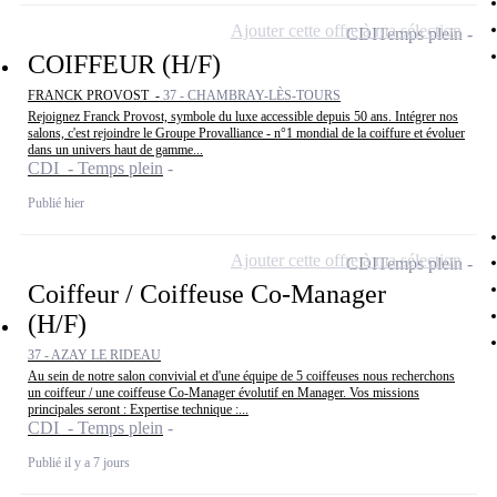
Ajouter cette offre à ma sélection
CDI
Temps plein
COIFFEUR (H/F)
FRANCK PROVOST -
37 - CHAMBRAY-LÈS-TOURS
Rejoignez Franck Provost, symbole du luxe accessible depuis 50 ans. Intégrer nos
salons, c'est rejoindre le Groupe Provalliance - n°1 mondial de la coiffure et évoluer
dans un univers haut de gamme...
CDI - Temps plein
Publié hier
Ajouter cette offre à ma sélection
CDI
Temps plein
Coiffeur / Coiffeuse Co-Manager
(H/F)
37 - AZAY LE RIDEAU
Au sein de notre salon convivial et d'une équipe de 5 coiffeuses nous recherchons
un coiffeur / une coiffeuse Co-Manager évolutif en Manager. Vos missions
principales seront : Expertise technique :...
CDI - Temps plein
Publié il y a 7 jours