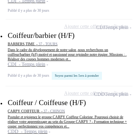
CDI - Temps plein
Publié il y a plus de 30 jours
Ajouter cette offre à ma sélection
CDI
Temps plein
Coiffeur/barbier (H/F)
BARBERS TIME -
37 - TOURS
Dans le cadre du développement de notre salon ,nous recherchons un
coiffeur/barbier (h/f) motivé et passionné pour rejoindre notre équipe. Missions : .
Réaliser des coupes hommes modernes et...
CDI - Temps plein
Publié il y a plus de 30 jours
Soyez parmi les 1ers à postuler
Ajouter cette offre à ma sélection
CDD
Temps plein
Coiffeur / Coiffeuse (H/F)
CARPY COIFFEUR -
37 - CHINON
Postuler et rejoignez le groupe CARPY Coiffeur Coloriste. Pourquoi choisir de
réaliser votre apprentissage au sein du Groupe CARPY ? - Formation technique +
coupe: perfectionnez vos compétences et...
CDD - Temps plein