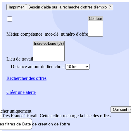
Imprimer
Besoin d'aide sur la recherche d'offres d'emploi ?
Métier, compétence, mot-clé, numéro d'offre
Lieu de travail
Distance autour du lieu choisi
Rechercher
des offres
Créer une alerte
Qui sont n
icher uniquement
 offres France Travail
Cette action recharge la liste des offres
les filtres de
Date de création
de l'offre