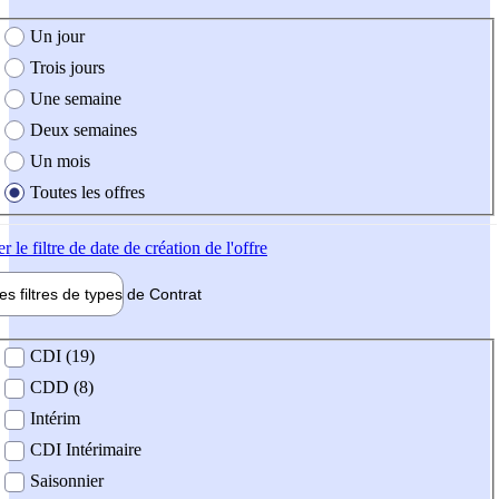
e création de l'offre
Un jour
Trois jours
Une semaine
Deux semaines
Un mois
Toutes les offres
er
le filtre de date de création de l'offre
les filtres de types de
Contrat
de contrat
CDI (19)
CDD (8)
Intérim
CDI Intérimaire
Saisonnier