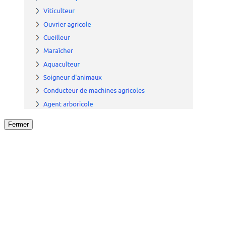
Fermer
Fermer
le détail de l'offre
/
Offre
sur
Offre précéden