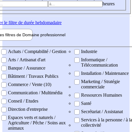
heures
er
le filtre de durée hebdomadaire
les filtres de
Domaine pro
fessionnel
ne professionel
Achats / Comptabilité / Gestion
Industrie
Arts / Artisanat d'art
Informatique /
Télécommunication
Banque / Assurance
Installation / Maintenance
Bâtiment / Travaux Publics
Marketing / Stratégie
Commerce / Vente (10)
commerciale
Communication / Multimédia
Ressources Humaines
Conseil / Etudes
Santé
Direction d'entreprise
Secrétariat / Assistanat
Espaces verts et naturels /
Services à la personne / à l
Agriculture / Pêche / Soins aux
collectivité
animaux