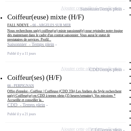
Ajouter cette offre à ma sélection
Saisonnier
Temps plein
Coiffeur(euse) mixte (H/F)
FALL NDEYE -
66 - ARGELES SUR MER
Nous recherchons un(e) coiffeur(se) mixte passionné(e) pour rejoindre notre équipe
dès maintenant dans le cadre d'un contrat saisonnier. Vous aurai le statut de
prestataires de services. Profil...
Saisonnier - Temps plein
Publié il y a 11 jours
Ajouter cette offre à ma sélection
CDD
Temps plein
Coiffeur(ses) (H/F)
66 - PERPIGNAN
Offre d'emploi - Coiffeur / Coiffeuse (CDD 35h) Les Ateliers du Style recherchent
un(e) Coiffeur(se) en CDD à temps plein (35 heures/semaine). Vos missions *
Accueillir et conseiller la...
CDD - Temps plein
Publié il y a 21 jours
Ajouter cette offre à ma sélection
CDI
Temps plein