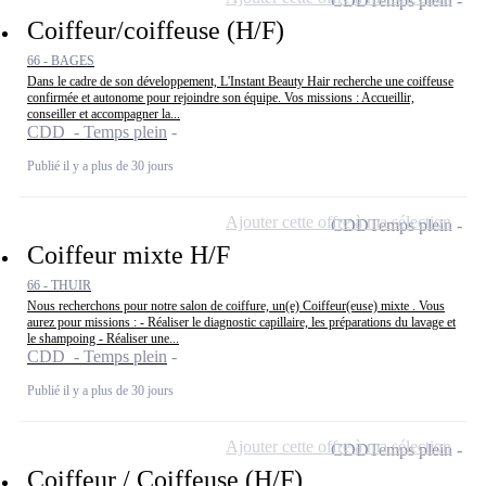
CDD
Temps plein
Coiffeur/coiffeuse (H/F)
66 - BAGES
Dans le cadre de son développement, L'Instant Beauty Hair recherche une coiffeuse
confirmée et autonome pour rejoindre son équipe. Vos missions : Accueillir,
conseiller et accompagner la...
CDD - Temps plein
Publié il y a plus de 30 jours
Ajouter cette offre à ma sélection
CDD
Temps plein
Coiffeur mixte H/F
66 - THUIR
Nous recherchons pour notre salon de coiffure, un(e) Coiffeur(euse) mixte . Vous
aurez pour missions : - Réaliser le diagnostic capillaire, les préparations du lavage et
le shampoing - Réaliser une...
CDD - Temps plein
Publié il y a plus de 30 jours
Ajouter cette offre à ma sélection
CDD
Temps plein
Coiffeur / Coiffeuse (H/F)