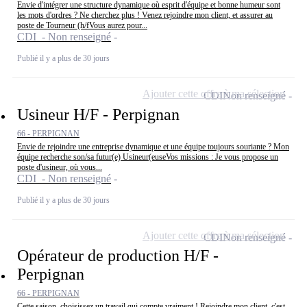
Envie d'intégrer une structure dynamique où esprit d'équipe et bonne humeur sont
les mots d'ordres ? Ne cherchez plus ! Venez rejoindre mon client, et assurer au
poste de Tourneur (h/fVous aurez pour...
CDI - Non renseigné
Publié il y a plus de 30 jours
Ajouter cette offre à ma sélection
CDI
Non renseigné
Usineur H/F - Perpignan
66 - PERPIGNAN
Envie de rejoindre une entreprise dynamique et une équipe toujours souriante ? Mon
équipe recherche son/sa futur(e) Usineur(euseVos missions : Je vous propose un
poste d'usineur, où vous...
CDI - Non renseigné
Publié il y a plus de 30 jours
Ajouter cette offre à ma sélection
CDI
Non renseigné
Opérateur de production H/F -
Perpignan
66 - PERPIGNAN
Cette saison, choisissez un travail qui compte vraiment ! Rejoindre mon client, c'est