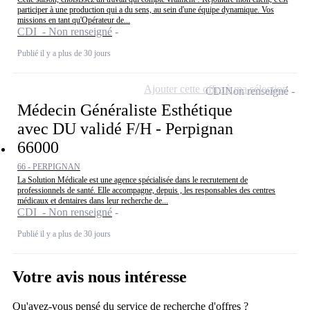
participer à une production qui a du sens, au sein d'une équipe dynamique. Vos
missions en tant qu'Opérateur de...
CDI - Non renseigné
Publié il y a plus de 30 jours
Ajouter cette offre à ma sélection
CDI
Non renseigné
Médecin Généraliste Esthétique
avec DU validé F/H - Perpignan
66000
66 - PERPIGNAN
La Solution Médicale est une agence spécialisée dans le recrutement de
professionnels de santé. Elle accompagne, depuis , les responsables des centres
médicaux et dentaires dans leur recherche de...
CDI - Non renseigné
Publié il y a plus de 30 jours
Votre avis nous intéresse
Qu'avez-vous pensé du service de recherche d'offres ?