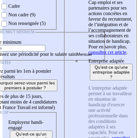
Cap emploi et ses
Cadre
partenaires pour ses
actions concrètes en
Non cadre (9)
faveur du recrutement,
Non renseignée (5)
de l’intégration et de
l’accompagnement de
IRE BRUT MINIMUM
ses collaborateurs en
situation de handicap.
re minimum
Pour en savoir plus,
consultez cet article
.
ssez une périodicité pour le salaire saisi
Entreprise adaptée
NITÉS
Qu'est-ce qu'une
z parmi les 1ers à postuler
entreprise adaptée
résultats
?
urquoi serez-vous parmi les
L'entreprise adaptée
premiers à postuler ?
permet à un travailleur
es de plus de 15 jours,
en situation de
tant moins de 4 candidatures
handicap d'exercer
t France Travail est informé)
une activité
ICAP
professionnelle dans
des conditions
Employeur handi-
adaptées à ses
engagé
capacités. Pour en
Qu'est-ce qu'un
savoir plus,
consultez