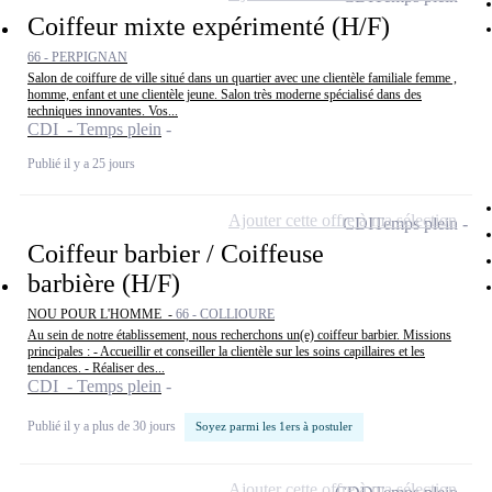
Coiffeur mixte expérimenté (H/F)
66 - PERPIGNAN
Salon de coiffure de ville situé dans un quartier avec une clientèle familiale femme ,
homme, enfant et une clientèle jeune. Salon très moderne spécialisé dans des
techniques innovantes. Vos...
CDI - Temps plein
Publié il y a 25 jours
Ajouter cette offre à ma sélection
CDI
Temps plein
Coiffeur barbier / Coiffeuse
barbière (H/F)
NOU POUR L'HOMME -
66 - COLLIOURE
Au sein de notre établissement, nous recherchons un(e) coiffeur barbier. Missions
principales : - Accueillir et conseiller la clientèle sur les soins capillaires et les
tendances. - Réaliser des...
CDI - Temps plein
Publié il y a plus de 30 jours
Soyez parmi les 1ers à postuler
Ajouter cette offre à ma sélection