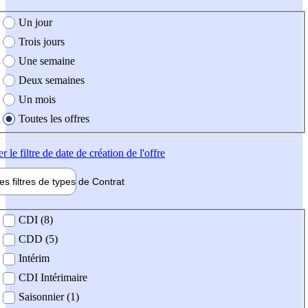
e création de l'offre
Un jour
Trois jours
Une semaine
Deux semaines
Un mois
Toutes les offres
er
le filtre de date de création de l'offre
les filtres de types de
Contrat
de contrat
CDI (8)
CDD (5)
Intérim
CDI Intérimaire
Saisonnier (1)