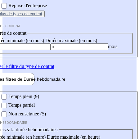
Reprise d'entreprise
plus
de types de contrat
 DE CONTRAT
ée de contrat
ée minimale (en mois)
Durée maximale (en mois)
mois
er
le filtre du type de contrat
les filtres de
Durée hebdo
madaire
 hebdomadaire
Temps plein (9)
Temps partiel
Non renseignée (5)
 HEBDOMADAIRE
cisez la durée hebdomadaire :
ée minimale (en heure)
Durée maximale (en heure)