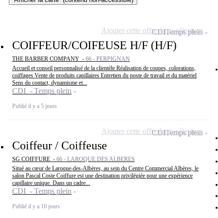
Ajouter cette offre à ma sélection
CDI
Temps plein
COIFFEUR/COIFEUSE H/F (H/F)
THE BARBER COMPANY -
66 - PERPIGNAN
Accueil et conseil personnalisé de la clientèle Réalisation de coupes, colorations,
coiffages Vente de produits capillaires Entretien du poste de travail et du matériel
Sens du contact, dynamisme et...
CDI - Temps plein
Publié il y a 5 jours
Ajouter cette offre à ma sélection
CDI
Temps plein
Coiffeur / Coiffeuse
SG COIFFURE -
66 - LAROQUE DES ALBERES
Situé au cœur de Laroque-des-Albères, au sein du Centre Commercial Albères, le
salon Pascal Coste Coiffure est une destination privilégiée pour une expérience
capillaire unique. Dans un cadre...
CDI - Temps plein
Publié il y a 10 jours