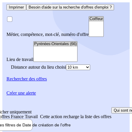
Imprimer
Besoin d'aide sur la recherche d'offres d'emploi ?
Métier, compétence, mot-clé, numéro d'offre
Lieu de travail
Distance autour du lieu choisi
Rechercher
des offres
Créer une alerte
Qui sont n
icher uniquement
 offres France Travail
Cette action recharge la liste des offres
les filtres de
Date de création
de l'offre