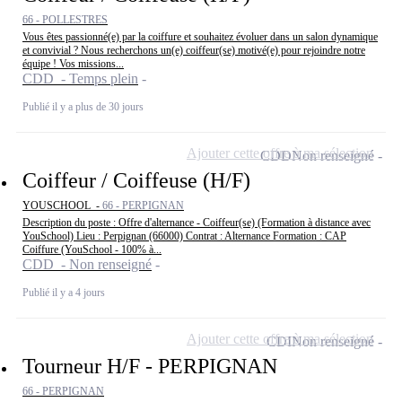
66 - POLLESTRES
Vous êtes passionné(e) par la coiffure et souhaitez évoluer dans un salon dynamique
et convivial ? Nous recherchons un(e) coiffeur(se) motivé(e) pour rejoindre notre
équipe ! Vos missions...
CDD - Temps plein
Publié il y a plus de 30 jours
Ajouter cette offre à ma sélection
CDD
Non renseigné
Coiffeur / Coiffeuse (H/F)
YOUSCHOOL -
66 - PERPIGNAN
Description du poste : Offre d'alternance - Coiffeur(se) (Formation à distance avec
YouSchool) Lieu : Perpignan (66000) Contrat : Alternance Formation : CAP
Coiffure (YouSchool - 100% à...
CDD - Non renseigné
Publié il y a 4 jours
Ajouter cette offre à ma sélection
CDI
Non renseigné
Tourneur H/F - PERPIGNAN
66 - PERPIGNAN