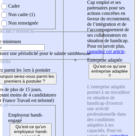
Cap emploi et ses
Cadre
partenaires pour ses
actions concrètes en
Non cadre (1)
faveur du recrutement,
Non renseignée
de l’intégration et de
l’accompagnement de
IRE BRUT MINIMUM
ses collaborateurs en
situation de handicap.
re minimum
Pour en savoir plus,
consultez cet article
.
ssez une périodicité pour le salaire saisi
Entreprise adaptée
NITÉS
Qu'est-ce qu'une
z parmi les 1ers à postuler
entreprise adaptée
?
urquoi serez-vous parmi les
premiers à postuler ?
L'entreprise adaptée
es de plus de 15 jours,
permet à un travailleur
tant moins de 4 candidatures
en situation de
t France Travail est informé)
handicap d'exercer
ICAP
une activité
professionnelle dans
Employeur handi-
des conditions
engagé
adaptées à ses
Qu'est-ce qu'un
capacités. Pour en
employeur handi-
savoir plus,
consultez