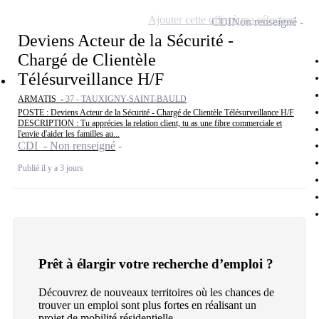
Ajouter cette offre à ma sélection
CDI
Non renseigné
Deviens Acteur de la Sécurité -
Chargé de Clientèle
Télésurveillance H/F
ARMATIS -
37 - TAUXIGNY-SAINT-BAULD
POSTE : Deviens Acteur de la Sécurité - Chargé de Clientèle Télésurveillance H/F
DESCRIPTION : Tu apprécies la relation client, tu as une fibre commerciale et
l'envie d'aider les familles au...
CDI - Non renseigné
Publié il y a 3 jours
Prêt à élargir votre recherche d’emploi ?
Découvrez de nouveaux territoires où les chances de
trouver un emploi sont plus fortes en réalisant un
projet de mobilité résidentielle