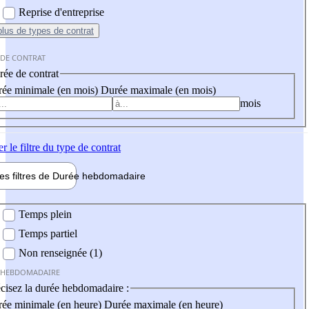
Reprise d'entreprise
plus
de types de contrat
 DE CONTRAT
ée de contrat
ée minimale (en mois)
Durée maximale (en mois)
mois
er
le filtre du type de contrat
les filtres de
Durée hebdo
madaire
 hebdomadaire
Temps plein
Temps partiel
Non renseignée (1)
 HEBDOMADAIRE
cisez la durée hebdomadaire :
ée minimale (en heure)
Durée maximale (en heure)