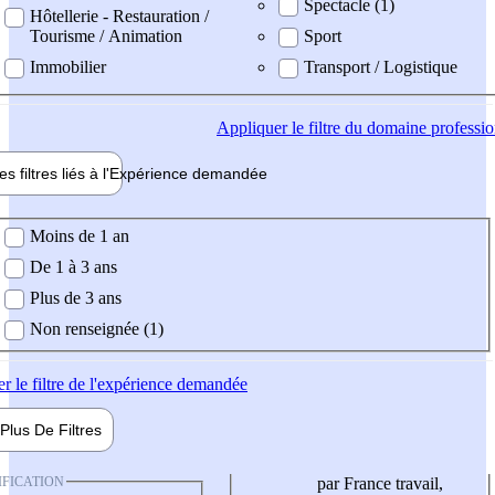
Spectacle (1)
Hôtellerie - Restauration /
Tourisme / Animation
Sport
Immobilier
Transport / Logistique
Appliquer
le filtre du domaine professi
es filtres liés à l'
Expérience
demandée
ience demandée
Moins de 1 an
De 1 à 3 ans
Plus de 3 ans
Non renseignée (1)
er
le filtre de l'expérience demandée
Plus De
Filtres
IFICATION
par France travail,