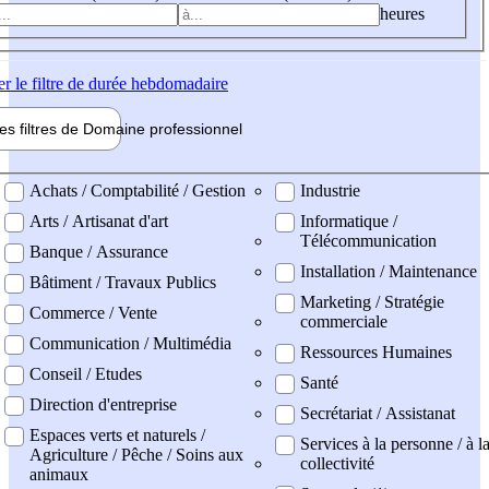
heures
er
le filtre de durée hebdomadaire
les filtres de
Domaine pro
fessionnel
ne professionel
Achats / Comptabilité / Gestion
Industrie
Arts / Artisanat d'art
Informatique /
Télécommunication
Banque / Assurance
Installation / Maintenance
Bâtiment / Travaux Publics
Marketing / Stratégie
Commerce / Vente
commerciale
Communication / Multimédia
Ressources Humaines
Conseil / Etudes
Santé
Direction d'entreprise
Secrétariat / Assistanat
Espaces verts et naturels /
Services à la personne / à l
Agriculture / Pêche / Soins aux
collectivité
animaux