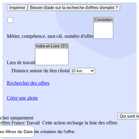
Imprimer
Besoin d'aide sur la recherche d'offres d'emploi ?
Métier, compétence, mot-clé, numéro d'offre
Lieu de travail
Distance autour du lieu choisi
Rechercher
des offres
Créer une alerte
Qui sont n
icher uniquement
 offres France Travail
Cette action recharge la liste des offres
les filtres de
Date de création
de l'offre