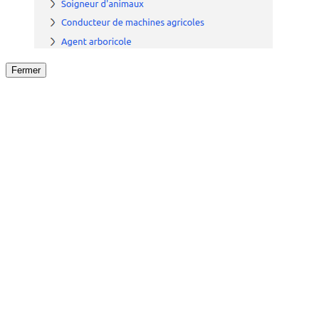
Fermer
Fermer
le détail de l'offre
/
Offre
sur
Offre précéden