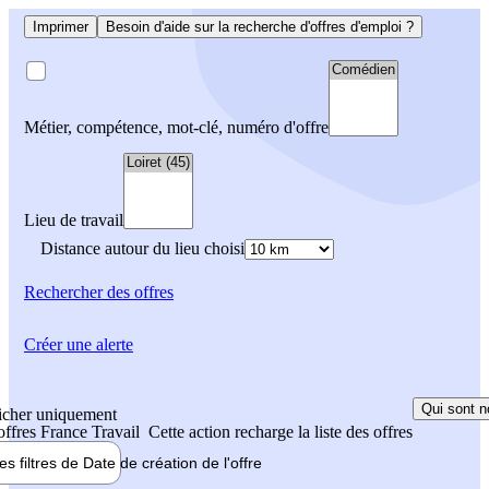
Imprimer
Besoin d'aide sur la recherche d'offres d'emploi ?
Métier, compétence, mot-clé, numéro d'offre
Lieu de travail
Distance autour du lieu choisi
Rechercher
des offres
Créer une alerte
Qui sont n
icher uniquement
 offres France Travail
Cette action recharge la liste des offres
les filtres de
Date de création
de l'offre