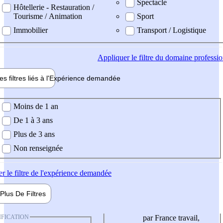
Spectacle
Hôtellerie - Restauration /
Tourisme / Animation
Sport
Immobilier
Transport / Logistique
Appliquer
le filtre du domaine professi
es filtres liés à l'
Expérience
demandée
ience demandée
Moins de 1 an
De 1 à 3 ans
Plus de 3 ans
Non renseignée
er
le filtre de l'expérience demandée
Plus De
Filtres
IFICATION
par France travail,