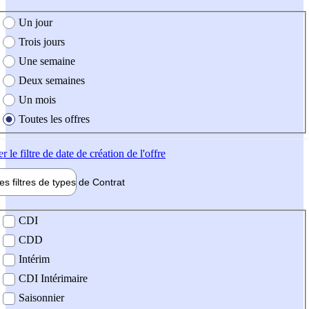
e création de l'offre
Un jour
Trois jours
Une semaine
Deux semaines
Un mois
Toutes les offres
er
le filtre de date de création de l'offre
les filtres de types de
Contrat
de contrat
CDI
CDD
Intérim
CDI Intérimaire
Saisonnier