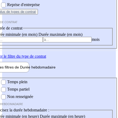
Reprise d'entreprise
plus
de types de contrat
 DE CONTRAT
ée de contrat
ée minimale (en mois)
Durée maximale (en mois)
mois
er
le filtre du type de contrat
les filtres de
Durée hebdo
madaire
 hebdomadaire
Temps plein
Temps partiel
Non renseignée
 HEBDOMADAIRE
cisez la durée hebdomadaire :
ée minimale (en heure)
Durée maximale (en heure)