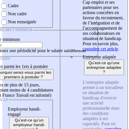
Cap emploi et ses
Cadre
partenaires pour ses
actions concrètes en
Non cadre
faveur du recrutement,
Non renseignée
de l’intégration et de
l’accompagnement de
IRE BRUT MINIMUM
ses collaborateurs en
situation de handicap.
re minimum
Pour en savoir plus,
consultez cet article
.
ssez une périodicité pour le salaire saisi
Entreprise adaptée
NITÉS
Qu'est-ce qu'une
z parmi les 1ers à postuler
entreprise adaptée
?
urquoi serez-vous parmi les
premiers à postuler ?
L'entreprise adaptée
es de plus de 15 jours,
permet à un travailleur
tant moins de 4 candidatures
en situation de
t France Travail est informé)
handicap d'exercer
ICAP
une activité
professionnelle dans
Employeur handi-
des conditions
engagé
adaptées à ses
Qu'est-ce qu'un
capacités. Pour en
employeur handi-
savoir plus,
consultez