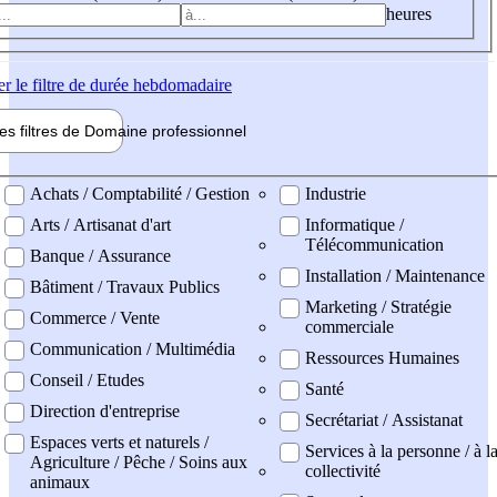
heures
er
le filtre de durée hebdomadaire
les filtres de
Domaine pro
fessionnel
ne professionel
Achats / Comptabilité / Gestion
Industrie
Arts / Artisanat d'art
Informatique /
Télécommunication
Banque / Assurance
Installation / Maintenance
Bâtiment / Travaux Publics
Marketing / Stratégie
Commerce / Vente
commerciale
Communication / Multimédia
Ressources Humaines
Conseil / Etudes
Santé
Direction d'entreprise
Secrétariat / Assistanat
Espaces verts et naturels /
Services à la personne / à l
Agriculture / Pêche / Soins aux
collectivité
animaux