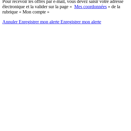
Pour recevoir les offres par e-mail, vous devez saisir votre adresse
électronique et la valider sur la page «
Mes coordonnées
» de la
rubrique « Mon compte »
Annuler
Enregistrer mon alerte
Enregistrer
mon alerte