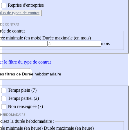
Reprise d'entreprise
plus
de types de contrat
 DE CONTRAT
ée de contrat
ée minimale (en mois)
Durée maximale (en mois)
mois
er
le filtre du type de contrat
les filtres de
Durée hebdo
madaire
 hebdomadaire
Temps plein (7)
Temps partiel (2)
Non renseignée (7)
 HEBDOMADAIRE
cisez la durée hebdomadaire :
ée minimale (en heure)
Durée maximale (en heure)