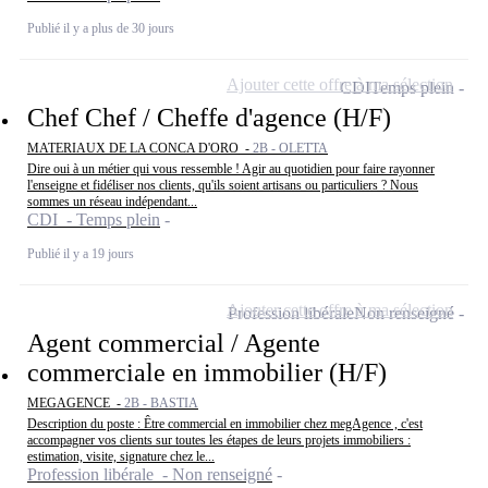
Publié il y a plus de 30 jours
Ajouter cette offre à ma sélection
CDI
Temps plein
Chef Chef / Cheffe d'agence (H/F)
MATERIAUX DE LA CONCA D'ORO -
2B - OLETTA
Dire oui à un métier qui vous ressemble ! Agir au quotidien pour faire rayonner
l'enseigne et fidéliser nos clients, qu'ils soient artisans ou particuliers ? Nous
sommes un réseau indépendant...
CDI - Temps plein
Publié il y a 19 jours
Ajouter cette offre à ma sélection
Profession libérale
Non renseigné
Agent commercial / Agente
commerciale en immobilier (H/F)
MEGAGENCE -
2B - BASTIA
Description du poste : Être commercial en immobilier chez megAgence , c'est
accompagner vos clients sur toutes les étapes de leurs projets immobiliers :
estimation, visite, signature chez le...
Profession libérale - Non renseigné