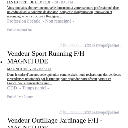
LES EXPERTS DE L'EMPLOI -
2B - BASTIA
Vous souhaitez donner une nouvelle dimension à votre parcours professionnel dans
un cadre alliant autonomie de décision, souplesse d'organisation, innovation et
accompagnement structuré ? Rejoignez...
Profession libérale - Non renseigné
Publié aujourd'hui
Ajouter cette offre à ma sélection
CDD
Temps partiel
Vendeur Sport Running F/H -
MAGNITUDE
MAGNITUDE -
2B - BASTIA
Dans le cadre d'une nouvelle opération commerciale, nous recherchons des vendeurs
et vendeuses passionnés par le running pour rejoindre notre réseau partout en
France. Vous représenterez une...
CDD - Temps partiel
Publié il y a 2 jours
Ajouter cette offre à ma sélection
CDD
Temps partiel
Vendeur Outillage Jardinage F/H -