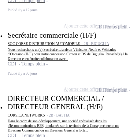
CDI - Temps plein
Publié il y a 12 jours
Ajouter cette offre à ma sélection
CDI
Temps plein
Secrétaire commerciale (H/F)
SOC CORSE DISTRIBUTION AUTOMOBILE -
2B - BIGUGLIA
Nous recherchons un(e) Secrétaire Livraison Véhicules Neufs et Véhicules
d'Occasion (H/F) pour notre concession Citroën et DS de Biguglia. Rattaché(e) à la
Direction et en étroite collaboration avec...
CDI - Temps plein
Publié il y a 30 jours
Ajouter cette offre à ma sélection
CDI
Temps plein
DIRECTEUR COMMERCIAL /
DIRECTEUR GENERAL (H/F)
CORSICA NETWORKS -
2B - BASTIA
Dans le cadre de son développement, une société spécialisée dans les
télécommunications B2B, implantée sur le territoire de la Corse, recherche un
Directeur Commercial ou un Directeur Général à forte...
CDI - Temps plein