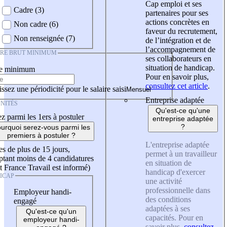
Cap emploi et ses
Cadre (3)
partenaires pour ses
actions concrètes en
Non cadre (6)
faveur du recrutement,
Non renseignée (7)
de l’intégration et de
l’accompagnement de
IRE BRUT MINIMUM
ses collaborateurs en
situation de handicap.
re minimum
Pour en savoir plus,
consultez cet article
.
ssez une périodicité pour le salaire saisi
Entreprise adaptée
NITÉS
Qu'est-ce qu'une
z parmi les 1ers à postuler
entreprise adaptée
?
urquoi serez-vous parmi les
premiers à postuler ?
L'entreprise adaptée
es de plus de 15 jours,
permet à un travailleur
tant moins de 4 candidatures
en situation de
t France Travail est informé)
handicap d'exercer
ICAP
une activité
professionnelle dans
Employeur handi-
des conditions
engagé
adaptées à ses
Qu'est-ce qu'un
capacités. Pour en
employeur handi-
savoir plus,
consultez