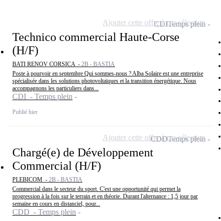
Ajouter cette offre à ma sélection
CDI
Temps plein
Technico commercial Haute-Corse
(H/F)
BATI RENOV CORSICA -
2B - BASTIA
Poste à pourvoir en septembre Qui sommes-nous ? Alba Solaire est une entreprise
spécialisée dans les solutions photovoltaïques et la transition énergétique. Nous
accompagnons les particuliers dans...
CDI - Temps plein
Publié hier
Ajouter cette offre à ma sélection
CDD
Temps plein
Chargé(e) de Développement
Commercial (H/F)
PLEBICOM -
2B - BASTIA
Commercial dans le secteur du sport. C'est une opportunité qui permet la
progression à la fois sur le terrain et en théorie. Durant l'alternance : 1,5 jour par
semaine en cours en distanciel, pour...
CDD - Temps plein