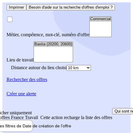
Imprimer
Besoin d'aide sur la recherche d'offres d'emploi ?
Métier, compétence, mot-clé, numéro d'offre
Lieu de travail
Distance autour du lieu choisi
Rechercher
des offres
Créer une alerte
Qui sont n
icher uniquement
 offres France Travail
Cette action recharge la liste des offres
les filtres de
Date de création
de l'offre