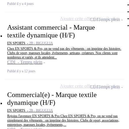
Publié il y a 4 jours
Ajouter cette offre à ma sélection
CDI
Temps plein
Assistant commercial - Marque
textile dynamique (H/F)
EN SPORTS -
2B - BIGUGLIA
Chez EN SPORTS & Pro, on ne vend pas des vêtements : on imprime des histoires.
Clubs de sport, marques locales, événements, artisans, créateurs. Nos clients sont
nombreux et variés, et ils attendent...
CDI - Temps plein
Publié il y a 12 jours
Ajouter cette offre à ma sélection
CDI
Temps plein
Commercial(e) - Marque textile
dynamique (H/F)
EN SPORTS -
2B - BIGUGLIA
Rejoins l'aventure EN SPORTS & Pro Chez EN SPORTS & Pro, on ne vend pas
simplement des vêtements : on imprime des histoires. Clubs de sport, associations,
entreprises, marques locales, événements,...