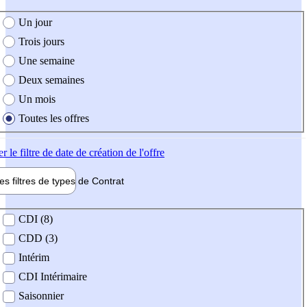
e création de l'offre
Un jour
Trois jours
Une semaine
Deux semaines
Un mois
Toutes les offres
er
le filtre de date de création de l'offre
les filtres de types de
Contrat
de contrat
CDI (8)
CDD (3)
Intérim
CDI Intérimaire
Saisonnier