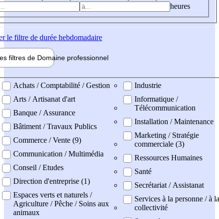
heures
er
le filtre de durée hebdomadaire
les filtres de
Domaine pro
fessionnel
ne professionel
Achats / Comptabilité / Gestion
Industrie
Arts / Artisanat d'art
Informatique /
Télécommunication
Banque / Assurance
Installation / Maintenance
Bâtiment / Travaux Publics
Marketing / Stratégie
Commerce / Vente (9)
commerciale (3)
Communication / Multimédia
Ressources Humaines
Conseil / Etudes
Santé
Direction d'entreprise (1)
Secrétariat / Assistanat
Espaces verts et naturels /
Services à la personne / à l
Agriculture / Pêche / Soins aux
collectivité
animaux