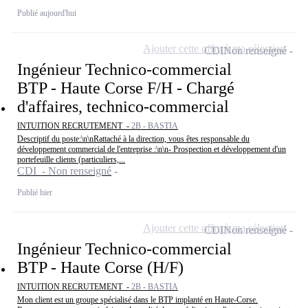
Publié aujourd'hui
Ajouter cette offre à ma sélection
CDI
Non renseigné
Ingénieur Technico-commercial
BTP - Haute Corse F/H - Chargé
d'affaires, technico-commercial
INTUITION RECRUTEMENT -
2B - BASTIA
Descriptif du poste:\n\nRattaché à la direction, vous êtes responsable du
développement commercial de l'entreprise :\n\n- Prospection et développement d'un
portefeuille clients (particuliers,...
CDI - Non renseigné
Publié hier
Ajouter cette offre à ma sélection
CDI
Non renseigné
Ingénieur Technico-commercial
BTP - Haute Corse (H/F)
INTUITION RECRUTEMENT -
2B - BASTIA
Mon client est un groupe spécialisé dans le BTP implanté en Haute-Corse.