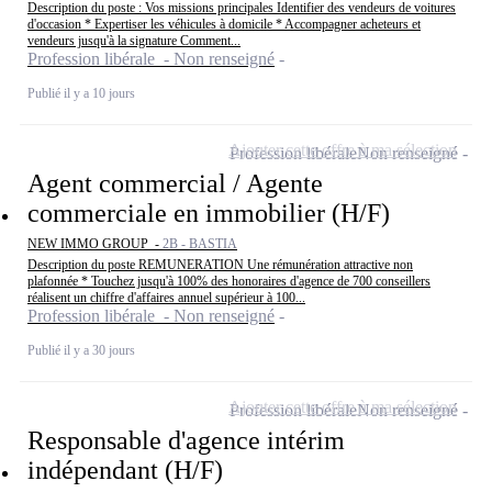
Description du poste : Vos missions principales Identifier des vendeurs de voitures
d'occasion * Expertiser les véhicules à domicile * Accompagner acheteurs et
vendeurs jusqu'à la signature Comment...
Profession libérale - Non renseigné
Publié il y a 10 jours
Ajouter cette offre à ma sélection
Profession libérale
Non renseigné
Agent commercial / Agente
commerciale en immobilier (H/F)
NEW IMMO GROUP -
2B - BASTIA
Description du poste REMUNERATION Une rémunération attractive non
plafonnée * Touchez jusqu'à 100% des honoraires d'agence de 700 conseillers
réalisent un chiffre d'affaires annuel supérieur à 100...
Profession libérale - Non renseigné
Publié il y a 30 jours
Ajouter cette offre à ma sélection
Profession libérale
Non renseigné
Responsable d'agence intérim
indépendant (H/F)