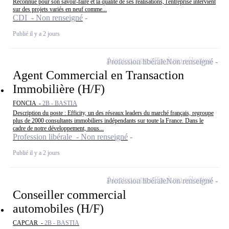
Reconnue pour son savoir-faire et la qualité de ses réalisations, l'entreprise intervient
sur des projets variés en neuf comme...
CDI - Non renseigné
Publié il y a 2 jours
Ajouter cette offre à ma sélection
Profession libérale
Non renseigné
Agent Commercial en Transaction
Immobilière (H/F)
FONCIA -
2B - BASTIA
Description du poste : Efficity, un des réseaux leaders du marché français, regroupe
plus de 2000 consultants immobiliers indépendants sur toute la France. Dans le
cadre de notre développement, nous...
Profession libérale - Non renseigné
Publié il y a 2 jours
Ajouter cette offre à ma sélection
Profession libérale
Non renseigné
Conseiller commercial
automobiles (H/F)
CAPCAR -
2B - BASTIA