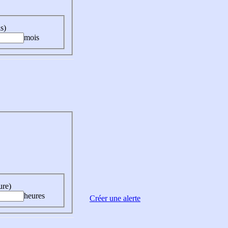
s)
mois
ure)
heures
Créer une alerte