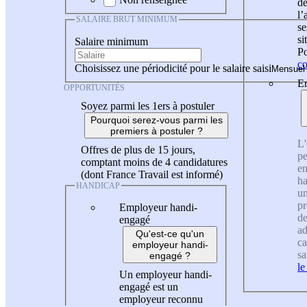
de
l
SALAIRE BRUT MINIMUM
se
si
Salaire minimum
Po
co
Choisissez une périodicité pour le salaire saisi
En
OPPORTUNITÉS
Soyez parmi les 1ers à postuler
Pourquoi serez-vous parmi les
premiers à postuler ?
L'
Offres de plus de 15 jours,
pe
comptant moins de 4 candidatures
en
(dont France Travail est informé)
ha
HANDICAP
un
pr
Employeur handi-
de
engagé
ad
Qu'est-ce qu'un
ca
employeur handi-
sa
engagé ?
le
Un employeur handi-
engagé est un
employeur reconnu