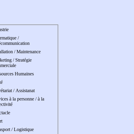
strie
rmatique /
écommunication
allation / Maintenance
eting / Stratégie
merciale
sources Humaines
té
étariat / Assistanat
ices à la personne / à la
ectivité
ctacle
rt
sport / Logistique