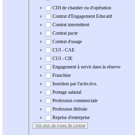
CDI de chantier ou d'opération
Contrat d'Engagement Educatif
Contrat intermittent
Contrat pacte
Contrat d'usage
CUI - CAE
CUI - CIE
Engagement à servir dans la réserve
Franchise
Insertion par l'activ.éco.
Portage salarial
Profession commerciale
Profession libérale
Reprise d'entreprise
Voir plus
de types de contrat