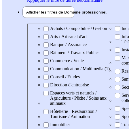
Appliquer
le filtre de durée hebdomadaire
Afficher les filtres de
Domaine pro
fessionnel
Domaine professionel
Achats / Comptabilité / Gestion
Indu
Arts / Artisanat d'art
Info
Tél
Banque / Assurance
Inst
Bâtiment / Travaux Publics
Mark
Commerce / Vente
com
Communication / Multimédia (1)
Res
Conseil / Etudes
San
Direction d'entreprise
Secr
Espaces verts et naturels /
Serv
Agriculture / Pêche / Soins aux
coll
animaux
Spe
Hôtellerie - Restauration /
Tourisme / Animation
Spo
Immobilier
Tran