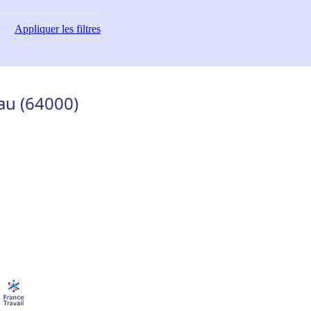
Appliquer
les filtres
u (64000)