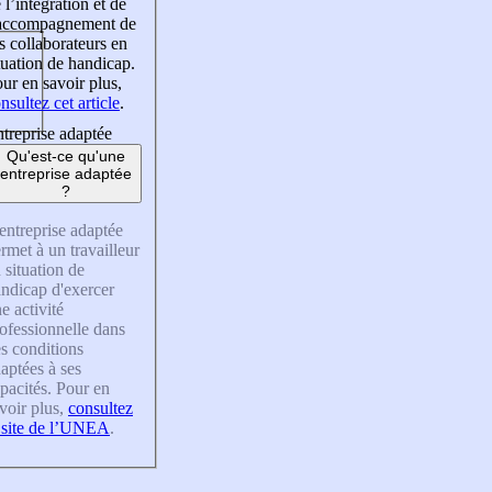
 l’intégration et de
’accompagnement de
s collaborateurs en
tuation de handicap.
ur en savoir plus,
nsultez cet article
.
treprise adaptée
Qu'est-ce qu'une
entreprise adaptée
?
entreprise adaptée
rmet à un travailleur
 situation de
ndicap d'exercer
e activité
ofessionnelle dans
s conditions
aptées à ses
pacités. Pour en
voir plus,
consultez
 site de l’UNEA
.