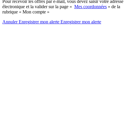
Pour recevoir les offres par e-mail, vous devez saisir votre adresse
électronique et la valider sur la page «
Mes coordonnées
» de la
rubrique « Mon compte »
Annuler
Enregistrer mon alerte
Enregistrer
mon alerte