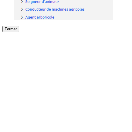
Fermer
Fermer
le détail de l'offre
/
Offre
sur
Offre précéden