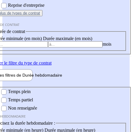
Reprise d'entreprise
plus
de types de contrat
 DE CONTRAT
ée de contrat
ée minimale (en mois)
Durée maximale (en mois)
mois
er
le filtre du type de contrat
les filtres de
Durée hebdo
madaire
 hebdomadaire
Temps plein
Temps partiel
Non renseignée
 HEBDOMADAIRE
cisez la durée hebdomadaire :
ée minimale (en heure)
Durée maximale (en heure)