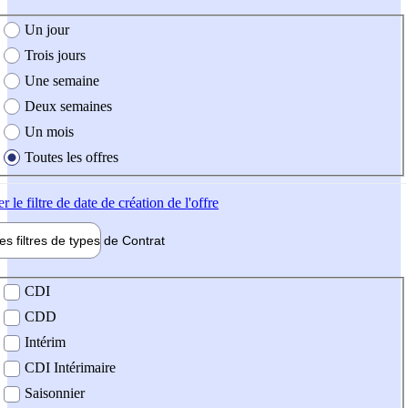
e création de l'offre
Un jour
Trois jours
Une semaine
Deux semaines
Un mois
Toutes les offres
er
le filtre de date de création de l'offre
les filtres de types de
Contrat
de contrat
CDI
CDD
Intérim
CDI Intérimaire
Saisonnier