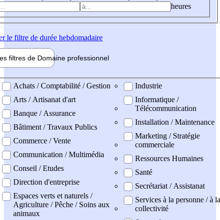
heures
er
le filtre de durée hebdomadaire
les filtres de
Domaine pro
fessionnel
ne professionel
Achats / Comptabilité / Gestion
Industrie
Arts / Artisanat d'art
Informatique /
Télécommunication
Banque / Assurance
Installation / Maintenance
Bâtiment / Travaux Publics
Marketing / Stratégie
Commerce / Vente
commerciale
Communication / Multimédia
Ressources Humaines
Conseil / Etudes
Santé
Direction d'entreprise
Secrétariat / Assistanat
Espaces verts et naturels /
Services à la personne / à l
Agriculture / Pêche / Soins aux
collectivité
animaux