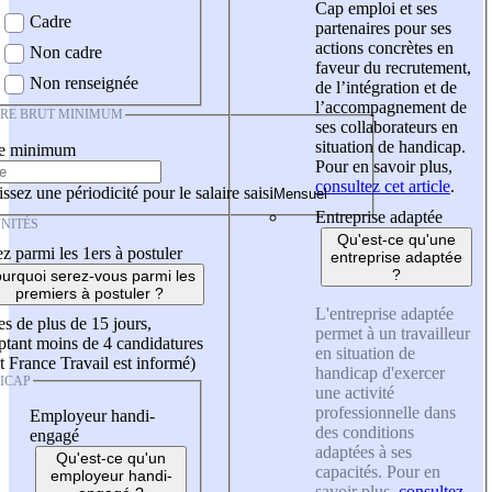
Cap emploi et ses
Cadre
partenaires pour ses
actions concrètes en
Non cadre
faveur du recrutement,
Non renseignée
de l’intégration et de
l’accompagnement de
IRE BRUT MINIMUM
ses collaborateurs en
situation de handicap.
re minimum
Pour en savoir plus,
consultez cet article
.
ssez une périodicité pour le salaire saisi
Entreprise adaptée
NITÉS
Qu'est-ce qu'une
z parmi les 1ers à postuler
entreprise adaptée
?
urquoi serez-vous parmi les
premiers à postuler ?
L'entreprise adaptée
es de plus de 15 jours,
permet à un travailleur
tant moins de 4 candidatures
en situation de
t France Travail est informé)
handicap d'exercer
ICAP
une activité
professionnelle dans
Employeur handi-
des conditions
engagé
adaptées à ses
Qu'est-ce qu'un
capacités. Pour en
employeur handi-
savoir plus,
consultez