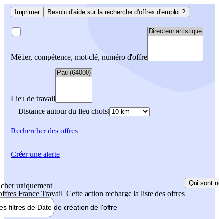
Imprimer
Besoin d'aide sur la recherche d'offres d'emploi ?
Métier, compétence, mot-clé, numéro d'offre
Lieu de travail
Distance autour du lieu choisi
Rechercher
des offres
Créer une alerte
Qui sont n
icher uniquement
 offres France Travail
Cette action recharge la liste des offres
les filtres de
Date de création
de l'offre