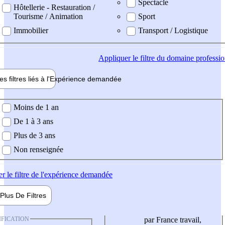
Spectacle
Hôtellerie - Restauration /
Tourisme / Animation
Sport
Immobilier
Transport / Logistique
Appliquer
le filtre du domaine professi
es filtres liés à l'
Expérience
demandée
ience demandée
Moins de 1 an
De 1 à 3 ans
Plus de 3 ans
Non renseignée
er
le filtre de l'expérience demandée
Plus De
Filtres
IFICATION
par France travail,