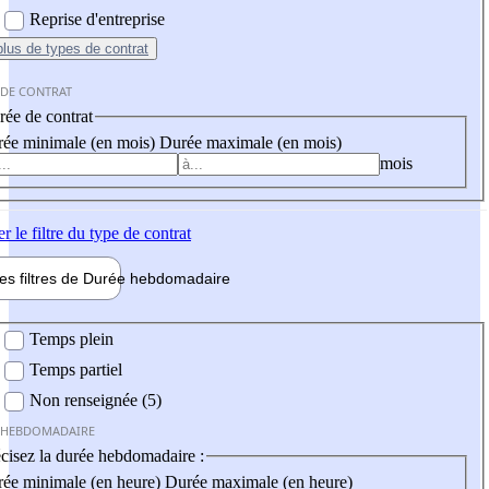
Reprise d'entreprise
plus
de types de contrat
 DE CONTRAT
ée de contrat
ée minimale (en mois)
Durée maximale (en mois)
mois
er
le filtre du type de contrat
les filtres de
Durée hebdo
madaire
 hebdomadaire
Temps plein
Temps partiel
Non renseignée (5)
 HEBDOMADAIRE
cisez la durée hebdomadaire :
ée minimale (en heure)
Durée maximale (en heure)