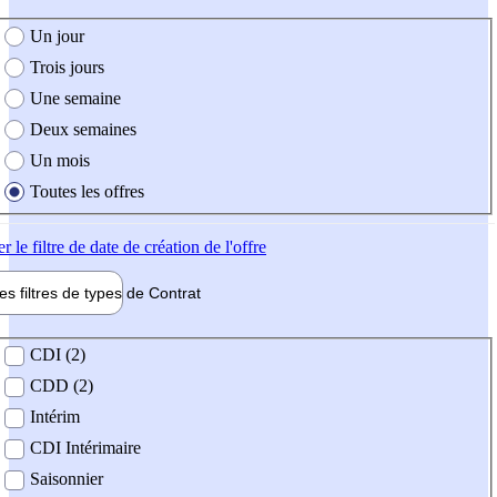
e création de l'offre
Un jour
Trois jours
Une semaine
Deux semaines
Un mois
Toutes les offres
er
le filtre de date de création de l'offre
les filtres de types de
Contrat
de contrat
CDI (2)
CDD (2)
Intérim
CDI Intérimaire
Saisonnier