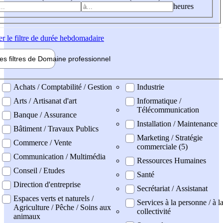
heures
er
le filtre de durée hebdomadaire
les filtres de
Domaine pro
fessionnel
ne professionel
Achats / Comptabilité / Gestion
Industrie
Arts / Artisanat d'art
Informatique /
Télécommunication
Banque / Assurance
Installation / Maintenance
Bâtiment / Travaux Publics
Marketing / Stratégie
Commerce / Vente
commerciale (5)
Communication / Multimédia
Ressources Humaines
Conseil / Etudes
Santé
Direction d'entreprise
Secrétariat / Assistanat
Espaces verts et naturels /
Services à la personne / à l
Agriculture / Pêche / Soins aux
collectivité
animaux