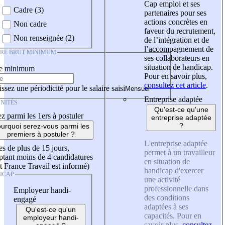
Cap emploi et ses
Cadre (3)
partenaires pour ses
actions concrètes en
Non cadre
faveur du recrutement,
Non renseignée (2)
de l’intégration et de
l’accompagnement de
IRE BRUT MINIMUM
ses collaborateurs en
situation de handicap.
re minimum
Pour en savoir plus,
consultez cet article
.
ssez une périodicité pour le salaire saisi
Entreprise adaptée
NITÉS
Qu'est-ce qu'une
z parmi les 1ers à postuler
entreprise adaptée
?
urquoi serez-vous parmi les
premiers à postuler ?
L'entreprise adaptée
es de plus de 15 jours,
permet à un travailleur
tant moins de 4 candidatures
en situation de
t France Travail est informé)
handicap d'exercer
ICAP
une activité
professionnelle dans
Employeur handi-
des conditions
engagé
adaptées à ses
Qu'est-ce qu'un
capacités. Pour en
employeur handi-
savoir plus,
consultez