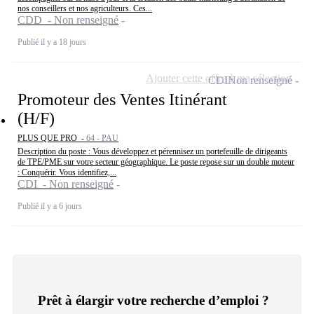
nos conseillers et nos agriculteurs. Ces...
CDD - Non renseigné
Publié il y a 18 jours
Ajouter cette offre à ma sélection
CDI
Non renseigné
Promoteur des Ventes Itinérant
(H/F)
PLUS QUE PRO -
64 - PAU
Description du poste : Vous développez et pérennisez un portefeuille de dirigeants
de TPE/PME sur votre secteur géographique. Le poste repose sur un double moteur
: Conquérir. Vous identifiez,...
CDI - Non renseigné
Publié il y a 6 jours
Prêt à élargir votre recherche d’emploi ?