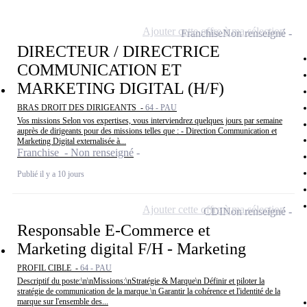
Ajouter cette offre à ma sélection
Franchise
Non renseigné
DIRECTEUR / DIRECTRICE
COMMUNICATION ET
MARKETING DIGITAL (H/F)
BRAS DROIT DES DIRIGEANTS -
64 - PAU
Vos missions Selon vos expertises, vous interviendrez quelques jours par semaine
auprès de dirigeants pour des missions telles que : - Direction Communication et
Marketing Digital externalisée à...
Franchise - Non renseigné
Publié il y a 10 jours
Ajouter cette offre à ma sélection
CDI
Non renseigné
Responsable E-Commerce et
Marketing digital F/H - Marketing
PROFIL CIBLE -
64 - PAU
Descriptif du poste:\n\nMissions:\nStratégie & Marque\n Définir et piloter la
stratégie de communication de la marque.\n Garantir la cohérence et l'identité de la
marque sur l'ensemble des...