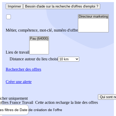
Imprimer
Besoin d'aide sur la recherche d'offres d'emploi ?
Métier, compétence, mot-clé, numéro d'offre
Lieu de travail
Distance autour du lieu choisi
Rechercher
des offres
Créer une alerte
Qui sont n
icher uniquement
 offres France Travail
Cette action recharge la liste des offres
les filtres de
Date de création
de l'offre