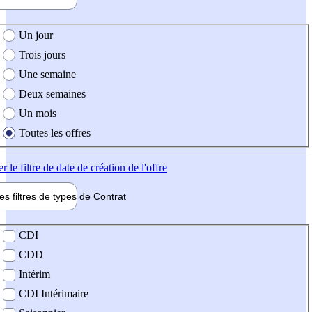
e création de l'offre
Un jour
Trois jours
Une semaine
Deux semaines
Un mois
Toutes les offres
er
le filtre de date de création de l'offre
les filtres de types de
Contrat
de contrat
CDI
CDD
Intérim
CDI Intérimaire