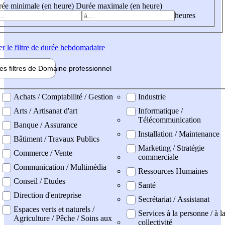
ée minimale (en heure)
Durée maximale (en heure)
heures
er
le filtre de durée hebdomadaire
les filtres de
Domaine pro
fessionnel
ne professionel
Achats / Comptabilité / Gestion
Industrie
Arts / Artisanat d'art
Informatique /
Télécommunication
Banque / Assurance
Installation / Maintenance
Bâtiment / Travaux Publics
Marketing / Stratégie
Commerce / Vente
commerciale
Communication / Multimédia
Ressources Humaines
Conseil / Etudes
Santé
Direction d'entreprise
Secrétariat / Assistanat
Espaces verts et naturels /
Services à la personne / à l
Agriculture / Pêche / Soins aux
collectivité