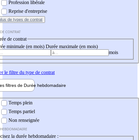
Profession libérale
Reprise d'entreprise
plus
de types de contrat
 DE CONTRAT
ée de contrat
ée minimale (en mois)
Durée maximale (en mois)
mois
er
le filtre du type de contrat
les filtres de
Durée hebdo
madaire
 hebdomadaire
Temps plein
Temps partiel
Non renseignée
 HEBDOMADAIRE
cisez la durée hebdomadaire :