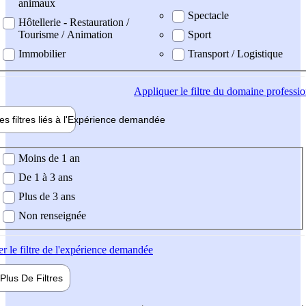
animaux
Spectacle
Hôtellerie - Restauration /
Tourisme / Animation
Sport
Immobilier
Transport / Logistique
Appliquer
le filtre du domaine professi
es filtres liés à l'
Expérience
demandée
ience demandée
Moins de 1 an
De 1 à 3 ans
Plus de 3 ans
Non renseignée
er
le filtre de l'expérience demandée
Plus De
Filtres