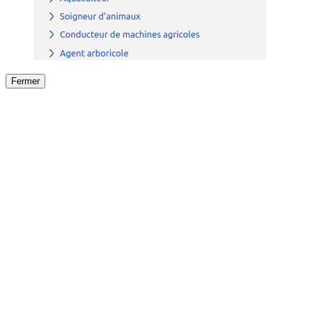
Fermer
Fermer
le détail de l'offre
/
Offre
sur
Offre précéden