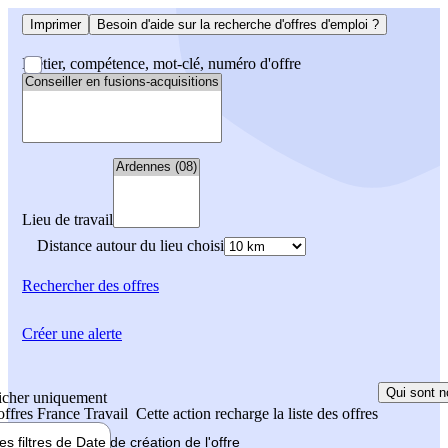
Imprimer
Besoin d'aide sur la recherche d'offres d'emploi ?
Métier, compétence, mot-clé, numéro d'offre
Lieu de travail
Distance autour du lieu choisi
Rechercher
des offres
Créer une alerte
Qui sont n
icher uniquement
 offres France Travail
Cette action recharge la liste des offres
les filtres de
Date de création
de l'offre