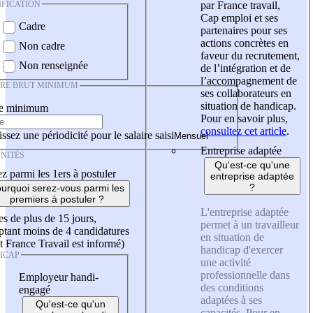
IFICATION
par France travail,
Cap emploi et ses
Cadre
partenaires pour ses
actions concrètes en
Non cadre
faveur du recrutement,
Non renseignée
de l’intégration et de
l’accompagnement de
IRE BRUT MINIMUM
ses collaborateurs en
situation de handicap.
re minimum
Pour en savoir plus,
consultez cet article
.
ssez une périodicité pour le salaire saisi
Entreprise adaptée
NITÉS
Qu'est-ce qu'une
z parmi les 1ers à postuler
entreprise adaptée
?
urquoi serez-vous parmi les
premiers à postuler ?
L'entreprise adaptée
es de plus de 15 jours,
permet à un travailleur
tant moins de 4 candidatures
en situation de
t France Travail est informé)
handicap d'exercer
ICAP
une activité
professionnelle dans
Employeur handi-
des conditions
engagé
adaptées à ses
Qu'est-ce qu'un
capacités. Pour en